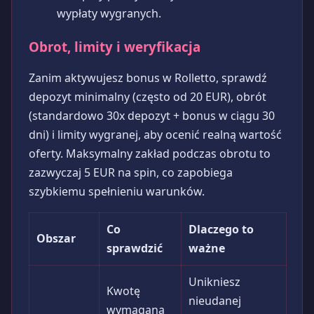
wypłaty wygranych.
Obrot, limity i weryfikacja
Zanim aktywujesz bonus w Rolletto, sprawdź
depozyt minimalny (często od 20 EUR), obrót
(standardowo 30x depozyt + bonus w ciągu 30
dni) i limity wygranej, aby ocenić realną wartość
oferty. Maksymalny zakład podczas obrotu to
zazwyczaj 5 EUR na spin, co zapobiega
szybkiemu spełnieniu warunków.
Co
Dlaczego to
Obszar
sprawdzić
ważne
Unikniesz
Kwotę
nieudanej
wymaganą