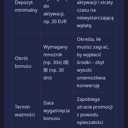
Depozyt
aktywacji i straty
do
minimalny
czasu na
aktywacji,
niewystarczającą
np. 20 EUR
wpłatę
Określa, ile
Wymagany
musisz zagrać,
mnożnik
by wypłacić
Obrót
(np. 30x) i期
środki – zbyt
bonusu
限 (np. 30
wysoki
dni)
uniemożliwia
konwersję
Zapobiega
Data
Termin
utracie promocji
wygaśnięcia
ważności
z powodu
bonusu
opieszałości