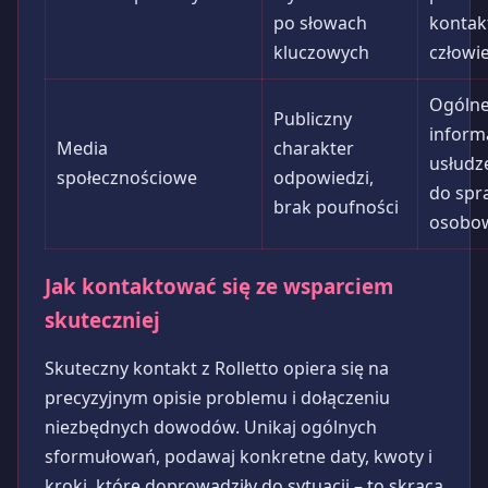
po słowach
kontak
kluczowych
człowi
Ogóln
Publiczny
inform
Media
charakter
usłudze
społecznościowe
odpowiedzi,
do spr
brak poufności
osobo
Jak kontaktować się ze wsparciem
skuteczniej
Skuteczny kontakt z Rolletto opiera się na
precyzyjnym opisie problemu i dołączeniu
niezbędnych dowodów. Unikaj ogólnych
sformułowań, podawaj konkretne daty, kwoty i
kroki, które doprowadziły do sytuacji – to skraca