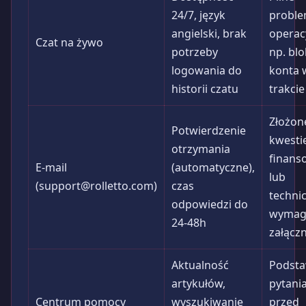
24/7, język
probl
angielski, brak
operac
Czat na żywo
potrzeby
np. bl
logowania do
konta 
historii czatu
trakcie
Złożon
Potwierdzenie
kwesti
otrzymania
finans
E-mail
(automatyczne),
lub
(
support@rolletto.com
)
czas
techni
odpowiedzi do
wymag
24-48h
załącz
Aktualność
Podst
artykułów,
pytani
Centrum pomocy
wyszukiwanie
przed