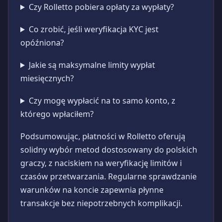
Czy Rolletto pobiera opłaty za wypłaty?
Co zrobić, jeśli weryfikacja KYC jest
opóźniona?
Jakie są maksymalne limity wypłat
miesięcznych?
Czy mogę wypłacić na to samo konto, z
którego wpłaciłem?
Podsumowując, płatności w Rolletto oferują
solidny wybór metod dostosowany do polskich
graczy, z naciskiem na weryfikację limitów i
czasów przetwarzania. Regularne sprawdzanie
warunków na koncie zapewnia płynne
transakcje bez niepotrzebnych komplikacji.