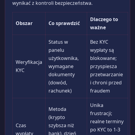
wynikać z kontroli bezpieczeństwa.
Dlaczego to
Obszar
Co sprawdzić
ważne
Status w
Bez KYC
panelu
wypłaty są
użytkownika,
blokowane;
Weryfikacja
wymagane
przyspiesza
KYC
dokumenty
przetwarzanie
(dowód,
i chroni przed
rachunek)
fraudem
Unika
Metoda
frustracji;
(krypto
realne terminy
Czas
szybsza niż
po KYC to 1-3
wypłaty
bank), dzień