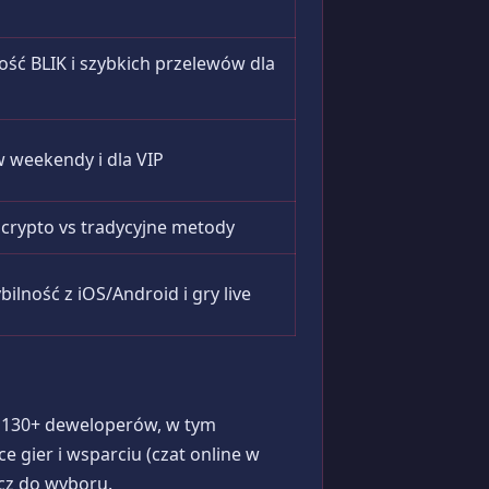
ść BLIK i szybkich przelewów dla
 weekendy i dla VIP
crypto vs tradycyjne metody
ilność z iOS/Android i gry live
od 130+ deweloperów, w tym
e gier i wsparciu (czat online w
ucz do wyboru.