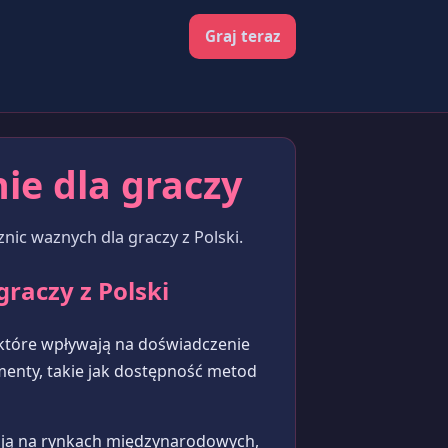
Graj teraz
ie dla graczy
nic waznych dla graczy z Polski.
raczy z Polski
, które wpływają na doświadczenie
ementy, takie jak dostępność metod
iałają na rynkach międzynarodowych,