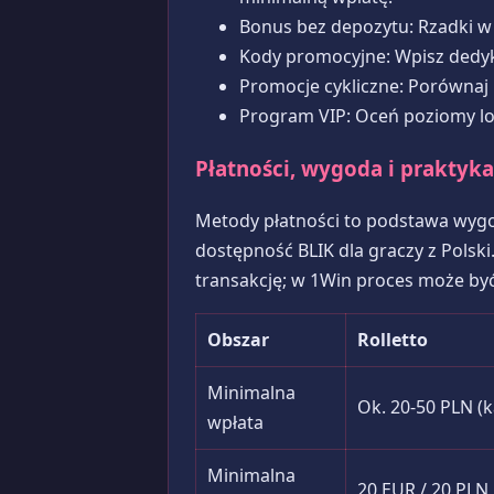
Bonus bez depozytu: Rzadki w 
Kody promocyjne: Wpisz dedyko
Promocje cykliczne: Porównaj 
Program VIP: Oceń poziomy loj
Płatności, wygoda i praktyka
Metody płatności to podstawa wygod
dostępność BLIK dla graczy z Polski
transakcję; w 1Win proces może b
Obszar
Rolletto
Minimalna
Ok. 20-50 PLN (k
wpłata
Minimalna
20 EUR / 20 PLN