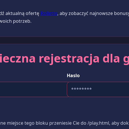
ź aktualną ofertę
Rolletto
, aby zobaczyć najnowsze bonusy
woich potrzeb.
ieczna rejestracja dla g
Haslo
ne miejsce tego bloku przeniesie Cie do /play.html, aby dok