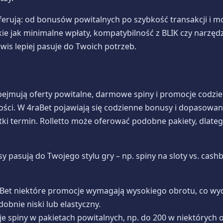
ferują: od bonusów powitalnych po szybkość transakcji i mo
ie jak minimalne wpłaty, kompatybilność z BLIK czy narzędz
wis lepiej pasuje do Twoich potrzeb.
obejmują oferty powitalne, darmowe spiny i promocje codz
ści. W 4raBet pojawiają się codzienne bonusy i dopasowan
ki termin. Rolletto może oferować podobne pakiety, dlate
y pasują do Twojego stylu gry – np. spiny na sloty vs. cas
Bet niektóre promocje wymagają wysokiego obrotu, co wyd
dobnie niski lub elastyczny.
e spiny w pakietach powitalnych, np. do 200 w niektórych of