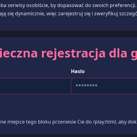
ba serwisy osobiście, by dopasować do swoich preferencji
ą się dynamicznie, więc zarejestruj się i zweryfikuj szczeg
ieczna rejestracja dla g
Haslo
ne miejsce tego bloku przeniesie Cie do /play.html, aby dok