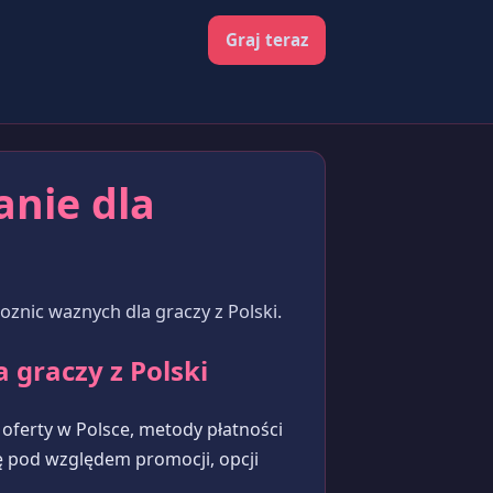
Graj teraz
anie dla
oznic waznych dla graczy z Polski.
 graczy z Polski
 oferty w Polsce, metody płatności
ię pod względem promocji, opcji