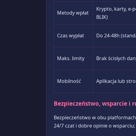
Krypto, karty, e-
Metody wpłat
BLIK)
Czas wypłat
Do 24-48h (stan
Maks. limity
Brak ścisłych dan
Mobilność
Aplikacja lub str
Bezpieczeństwo, wsparcie i r
Bezpieczeństwo w obu platformach op
24/7 czat i dobre opinie o wsparci