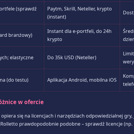
portfele (sprawdź
Paytm, Skrill, Neteller, krypto
Dost
(instant)
Instant dla e-portfeli, do 24h
Średn
dard branżowy)
krypto
dzie
Limit
ych; elastyczne
Do 35k USD (Neteller)
weryf
Komp
ona (do testu)
Aplikacja Android, mobilna iOS
tele
óżnice w ofercie
iera się na licencjach i narzędziach odpowiedzialnej gry, 
u; Rolletto prawdopodobnie podobne – sprawdź licencje (np.