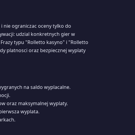
nie ograniczac oceny tylko do
wacji: udzial konkretnych gier w
razy typu "Rolletto kasyno" i "Rolletto
ody platnosci oraz bezpiecznej wyplaty
wygranych na saldo wyplacalne.
ocji.
tow oraz maksymalnej wyplaty.
pierwsza wyplata.
arkach.