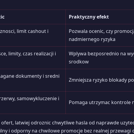
ic
Praktyczny efekt
nosci, limit cashout i
Pozwala ocenic, czy promocj
nadmiernego ryzyka
, limity, czas realizacji i
Wplywa bezposrednio na wy
srodkow
gane dokumenty i sredni
Zmniejsza ryzyko blokady po
przerwy, samowykluczenie i
Pomaga utrzymac kontrole n
 ofert, latwiej odroznic chwytliwe hasla od naprawde uzy
bilny i odporny na chwilowe promocje bez realnej przewagi d