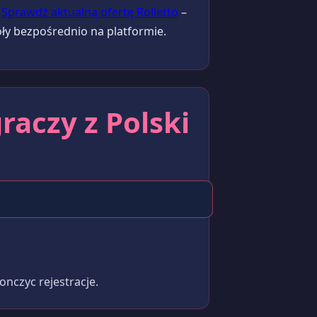
.
Sprawdź aktualną ofertę Rolletto
–
óły bezpośrednio na platformie.
raczy z Polski
onczyc rejestracje.