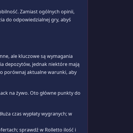
bilność. Zamiast ogólnych opinii,
ia do odpowiedzialnej gry, abyś
ienne, ale kluczowe są wymagania
ia depozytów, jednak niektóre mają
go porównaj aktualne warunki, aby
hback na żywo. Oto główne punkty do
łuża czas wypłaty wygranych; w
ertach; sprawdź w Rolletto ilość i