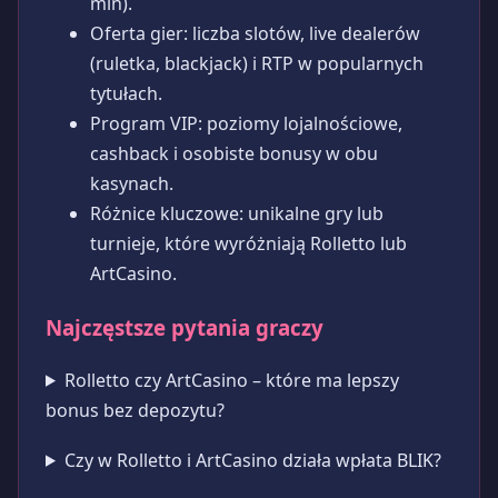
min).
Oferta gier: liczba slotów, live dealerów
(ruletka, blackjack) i RTP w popularnych
tytułach.
Program VIP: poziomy lojalnościowe,
cashback i osobiste bonusy w obu
kasynach.
Różnice kluczowe: unikalne gry lub
turnieje, które wyróżniają Rolletto lub
ArtCasino.
Najczęstsze pytania graczy
Rolletto czy ArtCasino – które ma lepszy
bonus bez depozytu?
Czy w Rolletto i ArtCasino działa wpłata BLIK?