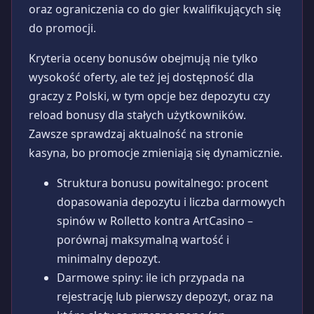
oraz ograniczenia co do gier kwalifikujących się
do promocji.
Kryteria oceny bonusów obejmują nie tylko
wysokość oferty, ale też jej dostępność dla
graczy z Polski, w tym opcje bez depozytu czy
reload bonusy dla stałych użytkowników.
Zawsze sprawdzaj aktualność na stronie
kasyna, bo promocje zmieniają się dynamicznie.
Struktura bonusu powitalnego: procent
dopasowania depozytu i liczba darmowych
spinów w Rolletto kontra ArtCasino –
porównaj maksymalną wartość i
minimalny depozyt.
Darmowe spiny: ile ich przypada na
rejestrację lub pierwszy depozyt, oraz na