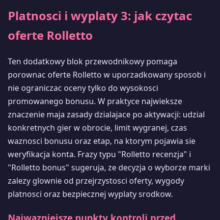
Platnosci i wyplaty 3: jak czytac
oferte Rolletto
Ten dodatkowy blok przewodnikowy pomaga
porownac oferte Rolletto w uporzadkowany sposob i
nie ograniczac oceny tylko do wysokosci
promowanego bonusu. W praktyce najwieksze
znaczenie maja zasady dzialajace po aktywacji: udzial
konkretnych gier w obrocie, limit wygranej, czas
waznosci bonusu oraz etap, na ktorym pojawia sie
weryfikacja konta. Frazy typu "Rolletto recenzja" i
"Rolletto bonus" sugeruja, ze decyzja o wyborze marki
zalezy glownie od przejrzystosci oferty, wygody
platnosci oraz bezpiecznej wyplaty srodkow.
Najwazniejsze punkty kontroli przed