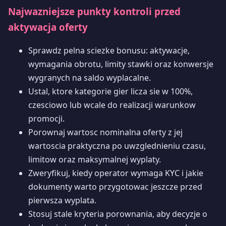
Najwazniejsze punkty kontroli przed
aktywacja oferty
Sprawdz pelna sciezke bonusu: aktywacje,
wymagania obrotu, limity stawki oraz konwersje
wygranych na saldo wyplacalne.
Ustal, ktore kategorie gier licza sie w 100%,
czesciowo lub wcale do realizacji warunkow
promocji.
Porownaj wartosc nominalna oferty z jej
wartoscia praktyczna po uwzglednieniu czasu,
limitow oraz maksymalnej wyplaty.
Zweryfikuj, kiedy operator wymaga KYC i jakie
dokumenty warto przygotowac jeszcze przed
pierwsza wyplata.
Stosuj stale kryteria porownania, aby decyzje o