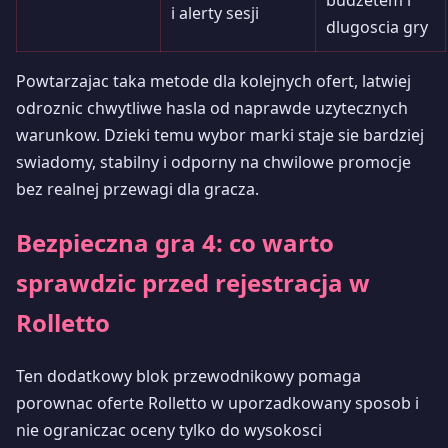
budzetem i
i alerty sesji
dlugoscia gry
Powtarzajac taka metode dla kolejnych ofert, latwiej
odroznic chwytliwe hasla od naprawde uzytecznych
warunkow. Dzieki temu wybor marki staje sie bardziej
swiadomy, stabilny i odporny na chwilowe promocje
bez realnej przewagi dla gracza.
Bezpieczna gra 4: co warto
sprawdzic przed rejestracja w
Rolletto
Ten dodatkowy blok przewodnikowy pomaga
porownac oferte Rolletto w uporzadkowany sposob i
nie ograniczac oceny tylko do wysokosci