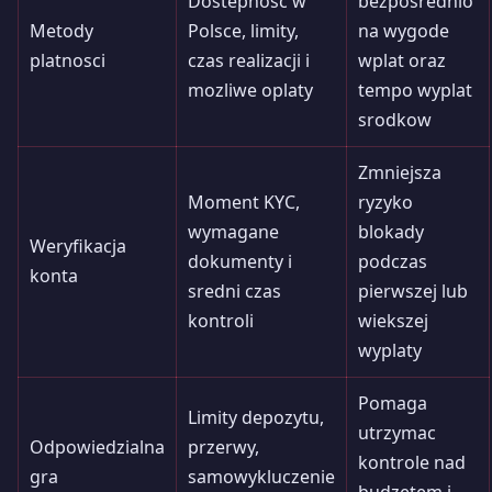
Dostepnosc w
bezposrednio
Metody
Polsce, limity,
na wygode
platnosci
czas realizacji i
wplat oraz
mozliwe oplaty
tempo wyplat
srodkow
Zmniejsza
Moment KYC,
ryzyko
wymagane
blokady
Weryfikacja
dokumenty i
podczas
konta
sredni czas
pierwszej lub
kontroli
wiekszej
wyplaty
Pomaga
Limity depozytu,
utrzymac
Odpowiedzialna
przerwy,
kontrole nad
gra
samowykluczenie