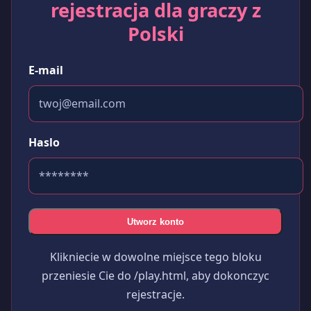
rejestracja dla graczy z
Polski
E-mail
Haslo
Utworz konto
Klikniecie w dowolne miejsce tego bloku
przeniesie Cie do /play.html, aby dokonczyc
rejestracje.