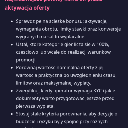
aktywacja oferty
Sprawdz pelna sciezke bonusu: aktywacje,
wymagania obrotu, limity stawki oraz konwersje
wygranych na saldo wyplacalne.
Ustal, ktore kategorie gier licza sie w 100%,
czesciowo lub wcale do realizacji warunkow
promocji.
Porownaj wartosc nominalna oferty z jej
wartoscia praktyczna po uwzglednieniu czasu,
limitow oraz maksymalnej wyplaty.
Zweryfikuj, kiedy operator wymaga KYC i jakie
dokumenty warto przygotowac jeszcze przed
pierwsza wyplata.
Stosuj stale kryteria porownania, aby decyzje o
budzecie i ryzyku byly spojne przy roznych