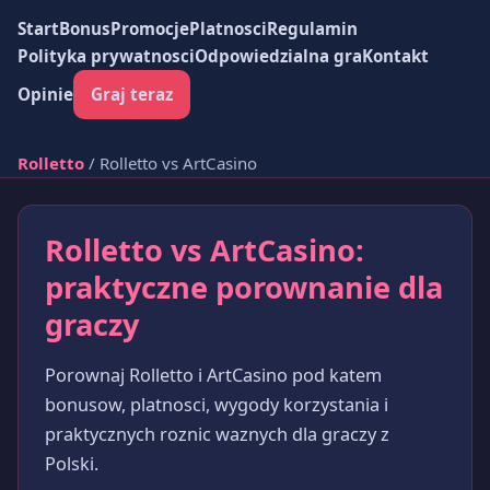
Start
Bonus
Promocje
Platnosci
Regulamin
Polityka prywatnosci
Odpowiedzialna gra
Kontakt
Opinie
Graj teraz
Rolletto
/ Rolletto vs ArtCasino
Rolletto vs ArtCasino:
praktyczne porownanie dla
graczy
Porownaj Rolletto i ArtCasino pod katem
bonusow, platnosci, wygody korzystania i
praktycznych roznic waznych dla graczy z
Polski.