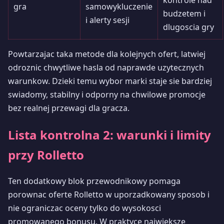
gra
samowykluczenie
budzetem i
i alerty sesji
dlugoscia gry
Powtarzajac taka metode dla kolejnych ofert, latwiej
odroznic chwytliwe hasla od naprawde uzytecznych
warunkow. Dzieki temu wybor marki staje sie bardziej
swiadomy, stabilny i odporny na chwilowe promocje
bez realnej przewagi dla gracza.
Lista kontrolna 2: warunki i limity
przy Rolletto
Ten dodatkowy blok przewodnikowy pomaga
porownac oferte Rolletto w uporzadkowany sposob i
nie ograniczac oceny tylko do wysokosci
promowanego bonusu. W praktyce najwieksze