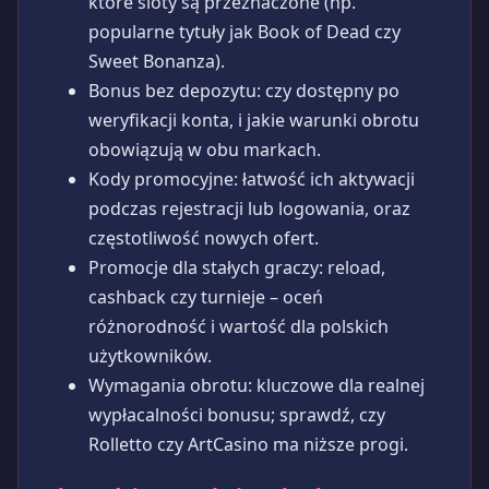
które sloty są przeznaczone (np.
popularne tytuły jak Book of Dead czy
Sweet Bonanza).
Bonus bez depozytu: czy dostępny po
weryfikacji konta, i jakie warunki obrotu
obowiązują w obu markach.
Kody promocyjne: łatwość ich aktywacji
podczas rejestracji lub logowania, oraz
częstotliwość nowych ofert.
Promocje dla stałych graczy: reload,
cashback czy turnieje – oceń
różnorodność i wartość dla polskich
użytkowników.
Wymagania obrotu: kluczowe dla realnej
wypłacalności bonusu; sprawdź, czy
Rolletto czy ArtCasino ma niższe progi.