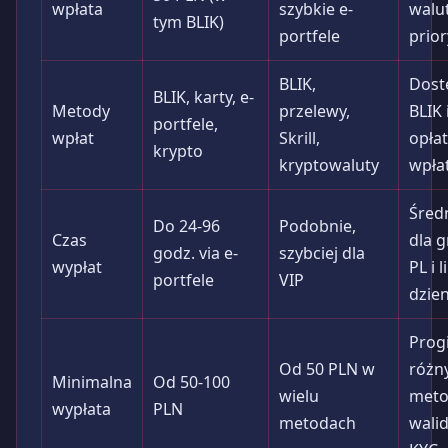
wpłata
szybkie e-
walu
tym BLIK)
portfele
prior
BLIK,
Dost
BLIK, karty, e-
Metody
przelewy,
BLIK 
portfele,
wpłat
Skrill,
opłat
krypto
kryptowaluty
wpła
Śred
Do 24-96
Podobnie,
Czas
dla g
godz. via e-
szybciej dla
wypłat
PL i l
portfele
VIP
dzie
Progi
Od 50 PLN w
różn
Minimalna
Od 50-100
wielu
meto
wypłata
PLN
metodach
walid