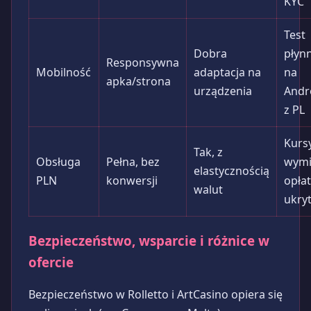
KYC
Test
Dobra
płyn
Responsywna
Mobilność
adaptacja na
na
apka/strona
urządzenia
Andr
z PL
Kurs
Tak, z
Obsługa
Pełna, bez
wymi
elastycznością
PLN
konwersji
opła
walut
ukry
Bezpieczeństwo, wsparcie i różnice w
ofercie
Bezpieczeństwo w Rolletto i ArtCasino opiera się