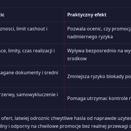
ic
Praktyczny efekt
nosci, limit cashout i
Pozwala ocenic, czy promocj
nadmiernego ryzyka
, limity, czas realizacji i
Wplywa bezposrednio na wy
srodkow
gane dokumenty i sredni
Zmniejsza ryzyko blokady po
przerwy, samowykluczenie i
Pomaga utrzymac kontrole n
 ofert, latwiej odroznic chwytliwe hasla od naprawde uzy
bilny i odporny na chwilowe promocje bez realnej przewagi d