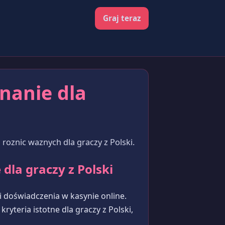
Graj teraz
nanie dla
roznic waznych dla graczy z Polski.
dla graczy z Polski
i doświadczenia w kasynie online.
yteria istotne dla graczy z Polski,