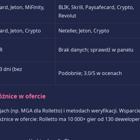
rd, Jeton, MiFinity,
BLIK, Skrill, Paysafecard, Crypto,
Revolut
ard, Jeton, Crypto
Neteller, Jeton, Crypto
R
Brak danych; sprawdź w panelu
3 dni (bez
Podobnie; 3.0/5 w ocenach
óżnice w ofercie
jach (np. MGA dla Rolletto) i metodach weryfikacji. Wsparci
Różnice w ofercie: Rolletto ma 10 000+ gier od 130 dewelop