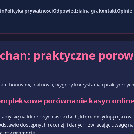
in
Polityka prywatnosci
Odpowiedzialna gra
Kontakt
Opinie
etchan: praktyczne porow
tem bonusow, platnosci, wygody korzystania i praktycznych 
kompleksowe porównanie kasyn online 
piamy się na kluczowych aspektach, które decydują o jakośc
stawie dostępnych recenzji i danych, zwracając uwagę na kr
ci czy promocje.