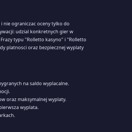
nie ograniczac oceny tylko do
wacji: udzial konkretnych gier w
razy typu "Rolletto kasyno" i "Rolletto
ody platnosci oraz bezpiecznej wyplaty
wygranych na saldo wyplacalne.
ocji.
tow oraz maksymalnej wyplaty.
pierwsza wyplata.
arkach.