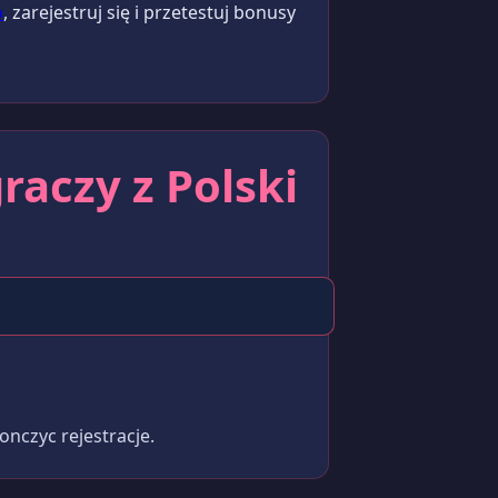
o
, zarejestruj się i przetestuj bonusy
raczy z Polski
onczyc rejestracje.