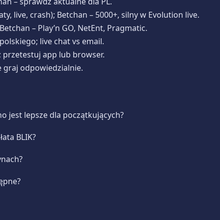
han – sprawdź aktualne dla PL.
y, live, crash); Betchan – 5000+, silny w Evolution live.
 Betchan – Play’n GO, NetEnt, Pragmatic.
olskiego; live chat vs email.
przetestuj app lub browser.
 graj odpowiedzialnie.
no jest lepsze dla początkujących?
łata BLIK?
ynach?
tępne?