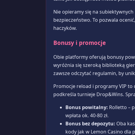
Nie opieramy się na subiektywnych o
bezpieczeństwo. To pozwala ocenić
haczyków.
Bonusy i promocje
Obie platformy oferują bonusy powi
wyróżnia się szeroką biblioteką gi
zawsze odczytać regulamin, by uni
Promocje reload i programy VIP to 
podkreśla turnieje Drop&Wins. Spr
Bonus powitalny:
Rolletto – p
wpłata ok. 40-80 zł.
Bonus bez depozytu:
Oba kas
kody jak w Lemon Casino dla 