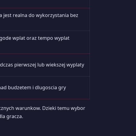
a jest realna do wykorzystania bez
gode wplat oraz tempo wyplat
dczas pierwszej lub wiekszej wyplaty
ad budzetem i dlugoscia gry
tecznych warunkow. Dzieki temu wybor
la gracza.