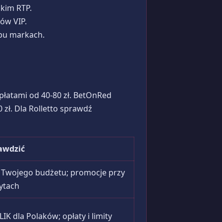
okim RTP.
ów VIP.
bu markach.
wpłatami od 40-80 zł. BetOnRed
0 zł. Dla Rolletto sprawdź
awdzić
 Twojego budżetu; promocje przy
ytach
K dla Polaków; opłaty i limity