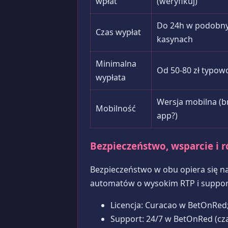
wpłat
(weryfikuj)
Do 24h w podobn
Czas wypłat
kasynach
Minimalna
Od 50-80 zł typow
wypłata
Wersja mobilna (b
Mobilność
app?)
Bezpieczeństwo, wsparcie i r
Bezpieczeństwo w obu opiera się na 
automatów o wysokim RTP i support 
Licencja: Curacao w BetOnRed;
Support: 24/7 w BetOnRed (cza