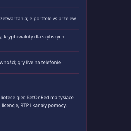
rzetwarzania; e-portfele vs przelew
y; kryptowaluty dla szybszych
ności; gry live na telefonie
bliotece gier. BetOnRed ma tysiące
licencje, RTP i kanały pomocy.