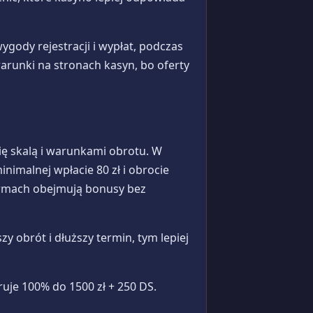
gody rejestracji i wypłat, podczas
runki na stronach kasyn, bo oferty
ię skalą i warunkami obrotu. W
imalnej wpłacie 80 zł i obrocie
formach obejmują bonusy bez
y obrót i dłuższy termin, tym lepiej
uje 100% do 1500 zł + 250 DS.