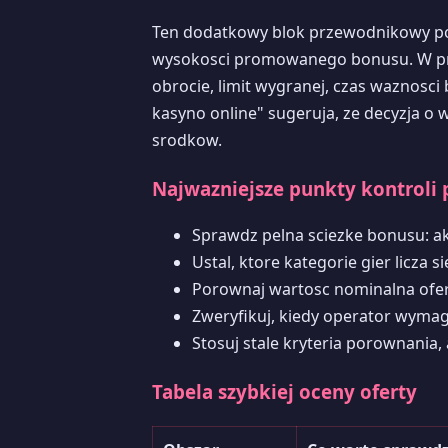
Ten dodatkowy blok przewodnikowy po
wysokosci promowanego bonusu. W prak
obrocie, limit wygranej, czas waznosci 
kasyno online" sugeruja, ze decyzja o 
srodkow.
Najwazniejsze punkty kontroli 
Sprawdz pelna sciezke bonusu: ak
Ustal, ktore kategorie gier licza
Porownaj wartosc nominalna ofert
Zweryfikuj, kiedy operator wymag
Stosuj stale kryteria porownania,
Tabela szybkiej oceny oferty