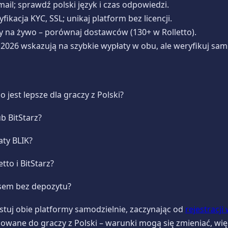
-mail; sprawdź polski język i czas odpowiedzi.
fikacja KYC, SSL; unikaj platform bez licencji.
y na żywo – porównaj dostawców (130+ w Rolletto).
 2026 wskazują na szybkie wypłaty w obu, ale weryfikuj sam
o jest lepsze dla graczy z Polski?
ub BitStarz?
aty BLIK?
tto i BitStarz?
usem bez depozytu?
uj obie platformy samodzielnie, zaczynając od
rejestracji
wane do graczy z Polski – warunki mogą się zmieniać, więc