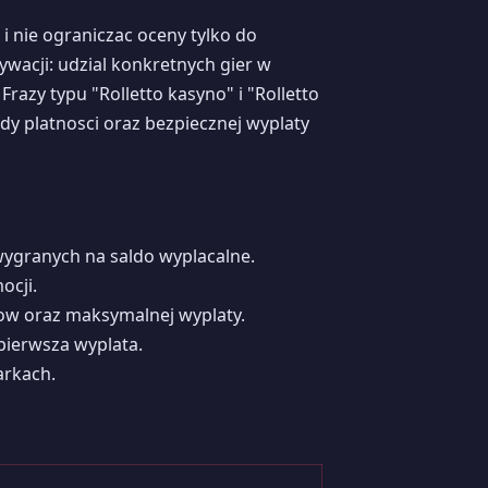
nie ograniczac oceny tylko do
wacji: udzial konkretnych gier w
razy typu "Rolletto kasyno" i "Rolletto
ody platnosci oraz bezpiecznej wyplaty
wygranych na saldo wyplacalne.
ocji.
tow oraz maksymalnej wyplaty.
pierwsza wyplata.
arkach.