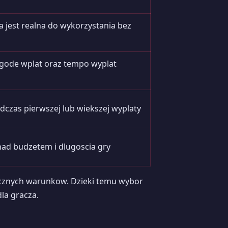
a jest realna do wykorzystania bez
gode wplat oraz tempo wyplat
dczas pierwszej lub wiekszej wyplaty
ad budzetem i dlugoscia gry
tecznych warunkow. Dzieki temu wybor
la gracza.