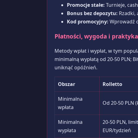
Promocje stałe:
Turnieje, cash
Bonus bez depozytu:
Rzadki, 
Kod promocyjny:
Wprowadź de
Płatności, wygoda i praktyka
Metody wpłat i wypłat, w tym popula
minimalną wypłatą od 20-50 PLN; Bit
uniknąć opóźnień.
Obszar
Rolletto
Minimalna
Od 20-50 PLN (k
wpłata
Minimalna
20-50 PLN, limi
wypłata
EUR/tydzień