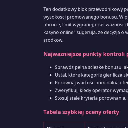
Ten dodatkowy blok przewodnikowy po
wysokosci promowanego bonusu. W prak
obrocie, limit wygranej, czas waznosci 
kasyno online" sugeruja, ze decyzja o 
srodkow.
Najwazniejsze punkty kontroli 
Sprawdz pelna sciezke bonusu: ak
Ustal, ktore kategorie gier licza
Porownaj wartosc nominalna ofert
Zweryfikuj, kiedy operator wymag
Stosuj stale kryteria porownania,
Tabela szybkiej oceny oferty