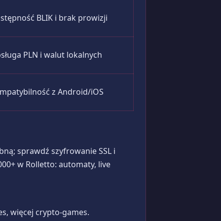
stępność BLIK i brak prowizji
sługa PLN i walut lokalnych
mpatybilność z Android/iOS
bną; sprawdź szyfrowanie SSL i
000+ w Rolletto: automaty, live
res, więcej crypto-games.