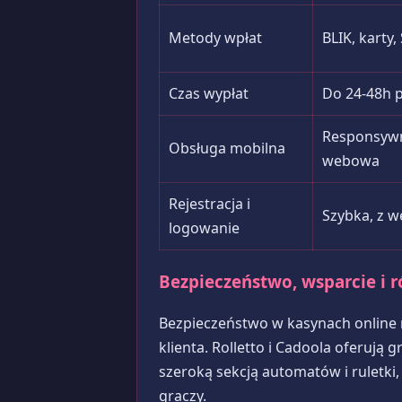
Metody wpłat
BLIK, karty, 
Czas wypłat
Do 24-48h p
Responsywn
Obsługa mobilna
webowa
Rejestracja i
Szybka, z w
logowanie
Bezpieczeństwo, wsparcie i r
Bezpieczeństwo w kasynach online m
klienta. Rolletto i Cadoola oferują
szeroką sekcją automatów i ruletki, 
graczy.