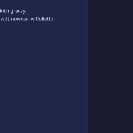
kich graczy.
rawdź nowości w Rolletto.