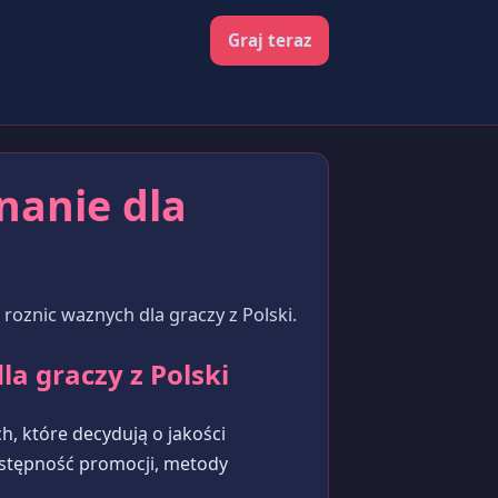
Graj teraz
nanie dla
roznic waznych dla graczy z Polski.
a graczy z Polski
h, które decydują o jakości
dostępność promocji, metody