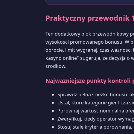
Praktyczny przewodnik 1
Ten dodatkowy blok przewodnikowy po
wysokosci promowanego bonusu. W prak
obrocie, limit wygranej, czas waznosci 
kasyno online" sugeruja, ze decyzja o 
srodkow.
Najwazniejsze punkty kontroli 
Sprawdz pelna sciezke bonusu: ak
Ustal, ktore kategorie gier licza
Porownaj wartosc nominalna ofert
Zweryfikuj, kiedy operator wymag
Stosuj stale kryteria porownania,