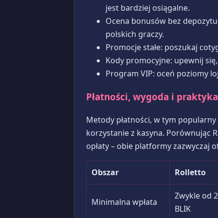
jest bardziej osiągalne.
Ocena bonusów bez depozytu: 
polskich graczy.
Promocje stałe: poszukaj coty
Kody promocyjne: upewnij się,
Program VIP: oceń poziomy loja
Płatności, wygoda i praktyka
Metody płatności, w tym popularny
korzystanie z kasyna. Porównując Ro
opłaty – obie platformy zazwyczaj of
Obszar
Rolletto
Zwykle od 2
Minimalna wpłata
BLIK