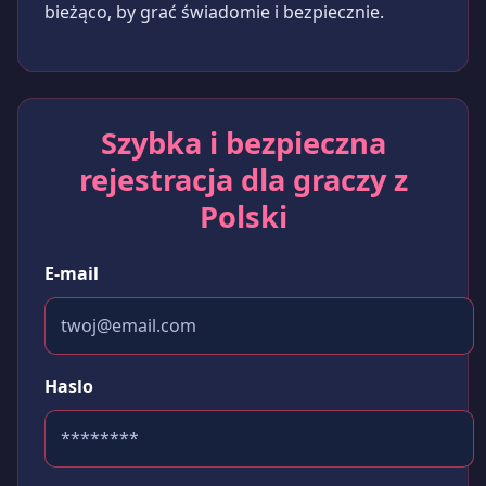
bieżąco, by grać świadomie i bezpiecznie.
Szybka i bezpieczna
rejestracja dla graczy z
Polski
E-mail
Haslo