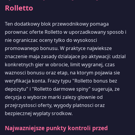
Rolletto
Ten dodatkowy blok przewodnikowy pomaga
porownac oferte Rolletto w uporzadkowany sposob i
nie ograniczac oceny tylko do wysokosci
promowanego bonusu. W praktyce najwieksze
znaczenie maja zasady dzialajace po aktywacji: udzial
konkretnych gier w obrocie, limit wygranej, czas
waznosci bonusu oraz etap, na ktorym pojawia sie
weryfikacja konta. Frazy typu "Rolletto bonus bez
depozytu" i "Rolletto darmowe spiny" sugeruja, ze
decyzja o wyborze marki zalezy glownie od
przejrzystosci oferty, wygody platnosci oraz
bezpiecznej wyplaty srodkow.
Najwazniejsze punkty kontroli przed