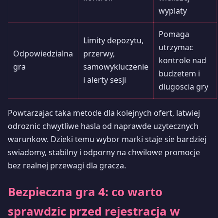
wyplaty
Pomaga
Limity depozytu,
utrzymac
Odpowiedzialna
przerwy,
kontrole nad
gra
samowykluczenie
budzetem i
i alerty sesji
dlugoscia gry
Powtarzajac taka metode dla kolejnych ofert, latwiej
odroznic chwytliwe hasla od naprawde uzytecznych
warunkow. Dzieki temu wybor marki staje sie bardziej
swiadomy, stabilny i odporny na chwilowe promocje
bez realnej przewagi dla gracza.
Bezpieczna gra 4: co warto
sprawdzic przed rejestracja w