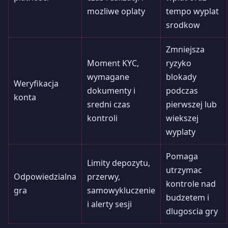
mozliwe oplaty
tempo wyplat
srodkow
Zmniejsza
Moment KYC,
ryzyko
wymagane
blokady
Weryfikacja
dokumenty i
podczas
konta
sredni czas
pierwszej lub
kontroli
wiekszej
wyplaty
Pomaga
Limity depozytu,
utrzymac
Odpowiedzialna
przerwy,
kontrole nad
gra
samowykluczenie
budzetem i
i alerty sesji
dlugoscia gry