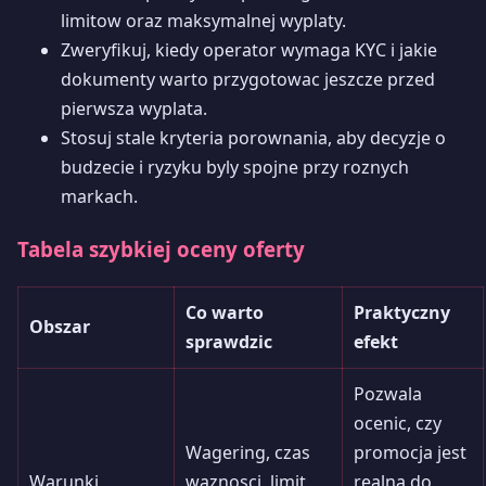
limitow oraz maksymalnej wyplaty.
Zweryfikuj, kiedy operator wymaga KYC i jakie
dokumenty warto przygotowac jeszcze przed
pierwsza wyplata.
Stosuj stale kryteria porownania, aby decyzje o
budzecie i ryzyku byly spojne przy roznych
markach.
Tabela szybkiej oceny oferty
Co warto
Praktyczny
Obszar
sprawdzic
efekt
Pozwala
ocenic, czy
Wagering, czas
promocja jest
Warunki
waznosci, limit
realna do