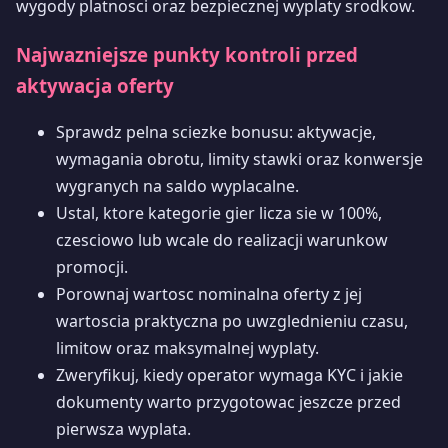
wygody platnosci oraz bezpiecznej wyplaty srodkow.
Najwazniejsze punkty kontroli przed
aktywacja oferty
Sprawdz pelna sciezke bonusu: aktywacje,
wymagania obrotu, limity stawki oraz konwersje
wygranych na saldo wyplacalne.
Ustal, ktore kategorie gier licza sie w 100%,
czesciowo lub wcale do realizacji warunkow
promocji.
Porownaj wartosc nominalna oferty z jej
wartoscia praktyczna po uwzglednieniu czasu,
limitow oraz maksymalnej wyplaty.
Zweryfikuj, kiedy operator wymaga KYC i jakie
dokumenty warto przygotowac jeszcze przed
pierwsza wyplata.