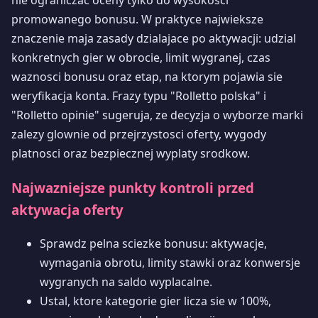
nie ograniczac oceny tylko do wysokosci
promowanego bonusu. W praktyce najwieksze
znaczenie maja zasady dzialajace po aktywacji: udzial
konkretnych gier w obrocie, limit wygranej, czas
waznosci bonusu oraz etap, na ktorym pojawia sie
weryfikacja konta. Frazy typu "Rolletto polska" i
"Rolletto opinie" sugeruja, ze decyzja o wyborze marki
zalezy glownie od przejrzystosci oferty, wygody
platnosci oraz bezpiecznej wyplaty srodkow.
Najwazniejsze punkty kontroli przed
aktywacja oferty
Sprawdz pelna sciezke bonusu: aktywacje,
wymagania obrotu, limity stawki oraz konwersje
wygranych na saldo wyplacalne.
Ustal, ktore kategorie gier licza sie w 100%,