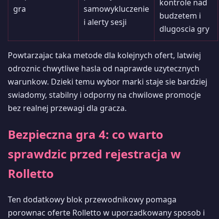
kontrole nad
gra
samowykluczenie
budzetem i
i alerty sesji
dlugoscia gry
Powtarzajac taka metode dla kolejnych ofert, latwiej
odroznic chwytliwe hasla od naprawde uzytecznych
warunkow. Dzieki temu wybor marki staje sie bardziej
swiadomy, stabilny i odporny na chwilowe promocje
bez realnej przewagi dla gracza.
Bezpieczna gra 4: co warto
sprawdzic przed rejestracja w
Rolletto
Ten dodatkowy blok przewodnikowy pomaga
porownac oferte Rolletto w uporzadkowany sposob i