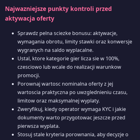
Najwazniejsze punkty kontroli przed
aktywacja oferty
Sprawdz pelna sciezke bonusu: aktywacje,
wymagania obrotu, limity stawki oraz konwersje
wygranych na saldo wyplacalne.
Ustal, ktore kategorie gier licza sie w 100%,
czesciowo lub wcale do realizacji warunkow
promocji.
Porownaj wartosc nominalna oferty z jej
wartoscia praktyczna po uwzglednieniu czasu,
limitow oraz maksymalnej wyplaty.
Zweryfikuj, kiedy operator wymaga KYC i jakie
dokumenty warto przygotowac jeszcze przed
pierwsza wyplata.
Stosuj stale kryteria porownania, aby decyzje o