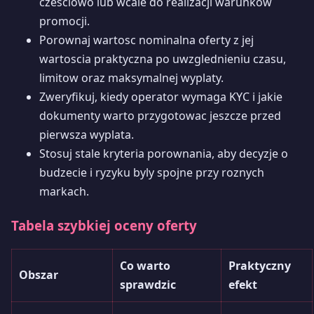
czesciowo lub wcale do realizacji warunkow
promocji.
Porownaj wartosc nominalna oferty z jej
wartoscia praktyczna po uwzglednieniu czasu,
limitow oraz maksymalnej wyplaty.
Zweryfikuj, kiedy operator wymaga KYC i jakie
dokumenty warto przygotowac jeszcze przed
pierwsza wyplata.
Stosuj stale kryteria porownania, aby decyzje o
budzecie i ryzyku byly spojne przy roznych
markach.
Tabela szybkiej oceny oferty
Co warto
Praktyczny
Obszar
sprawdzic
efekt