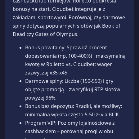
cashbacku lub turniejów; Rolletto podkreśla
bonusy na start, Cloudbet integruje je z
zakładami sportowymi. Porównaj, czy darmowe
spiny dotyczą popularnych slotów jak Book of
Dead czy Gates of Olympus.
Bonus powitalny: Sprawdź procent
dopasowania (np. 100-400%) i maksymalną
kwotę w Rolletto vs. Cloudbet; wager
zazwyczaj x35-x45.
Darmowe spiny: Liczba (150-550) i gry
objęte promocją – zweryfikuj RTP slotów
powyżej 96%.
Bonus bez depozytu: Rzadki, ale możliwy;
minimalna wpłata często 5-50 zł via BLIK.
Program VIP: Poziomy lojalnościowe z
cashbackiem – porównaj progi w obu