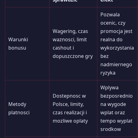
Pozwala
ocenic, czy
Wagering, czas
promocja jest
Warunki
waznosci, limit
realna do
bonusu
cashout i
wykorzystania
dopuszczone gry
bez
nadmiernego
ryzyka
Wplywa
Dostepnosc w
bezposrednio
Metody
Polsce, limity,
na wygode
platnosci
czas realizacji i
wplat oraz
mozliwe oplaty
tempo wyplat
srodkow