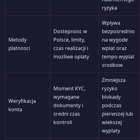
ryzyka
Wplywa
Dostepnosc w
bezposrednio
Metody
Polsce, limity,
na wygode
platnosci
czas realizacji i
wplat oraz
mozliwe oplaty
tempo wyplat
srodkow
Zmniejsza
Moment KYC,
ryzyko
wymagane
blokady
Weryfikacja
dokumenty i
podczas
konta
sredni czas
pierwszej lub
kontroli
wiekszej
wyplaty