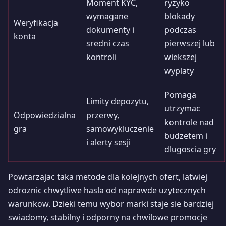
Moment KYC,
ryzyko
wymagane
blokady
Weryfikacja
dokumenty i
podczas
konta
sredni czas
pierwszej lub
kontroli
wiekszej
wyplaty
Pomaga
Limity depozytu,
utrzymac
Odpowiedzialna
przerwy,
kontrole nad
gra
samowykluczenie
budzetem i
i alerty sesji
dlugoscia gry
Powtarzajac taka metode dla kolejnych ofert, latwiej
odroznic chwytliwe hasla od naprawde uzytecznych
warunkow. Dzieki temu wybor marki staje sie bardziej
swiadomy, stabilny i odporny na chwilowe promocje