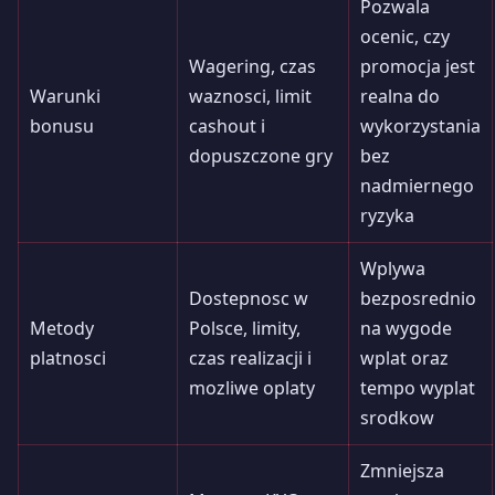
Pozwala
ocenic, czy
Wagering, czas
promocja jest
Warunki
waznosci, limit
realna do
bonusu
cashout i
wykorzystania
dopuszczone gry
bez
nadmiernego
ryzyka
Wplywa
Dostepnosc w
bezposrednio
Metody
Polsce, limity,
na wygode
platnosci
czas realizacji i
wplat oraz
mozliwe oplaty
tempo wyplat
srodkow
Zmniejsza