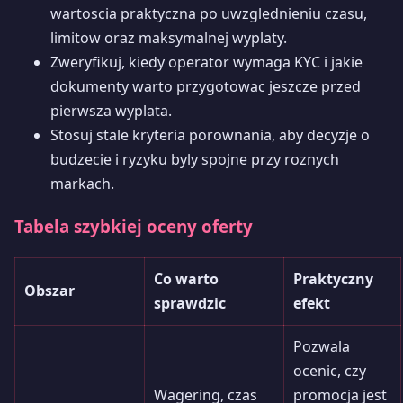
wartoscia praktyczna po uwzglednieniu czasu,
limitow oraz maksymalnej wyplaty.
Zweryfikuj, kiedy operator wymaga KYC i jakie
dokumenty warto przygotowac jeszcze przed
pierwsza wyplata.
Stosuj stale kryteria porownania, aby decyzje o
budzecie i ryzyku byly spojne przy roznych
markach.
Tabela szybkiej oceny oferty
Co warto
Praktyczny
Obszar
sprawdzic
efekt
Pozwala
ocenic, czy
Wagering, czas
promocja jest