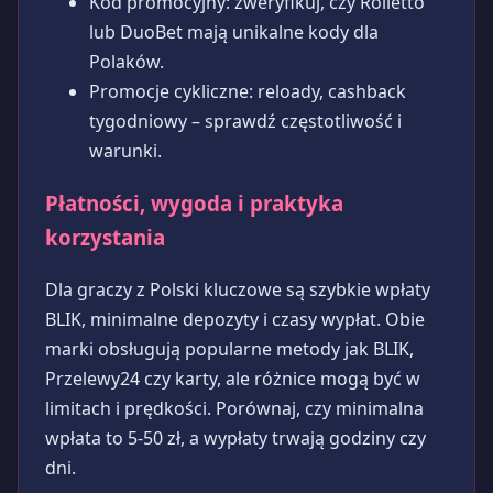
Kod promocyjny: zweryfikuj, czy Rolletto
lub DuoBet mają unikalne kody dla
Polaków.
Promocje cykliczne: reloady, cashback
tygodniowy – sprawdź częstotliwość i
warunki.
Płatności, wygoda i praktyka
korzystania
Dla graczy z Polski kluczowe są szybkie wpłaty
BLIK, minimalne depozyty i czasy wypłat. Obie
marki obsługują popularne metody jak BLIK,
Przelewy24 czy karty, ale różnice mogą być w
limitach i prędkości. Porównaj, czy minimalna
wpłata to 5-50 zł, a wypłaty trwają godziny czy
dni.