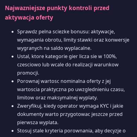
Najwazniejsze punkty kontroli przed
aktywacja oferty
Sprawdz pelna sciezke bonusu: aktywacje,
wymagania obrotu, limity stawki oraz konwersje
wygranych na saldo wyplacalne.
Ustal, ktore kategorie gier licza sie w 100%,
czesciowo lub wcale do realizacji warunkow
promocji.
Porownaj wartosc nominalna oferty z jej
wartoscia praktyczna po uwzglednieniu czasu,
limitow oraz maksymalnej wyplaty.
Zweryfikuj, kiedy operator wymaga KYC i jakie
dokumenty warto przygotowac jeszcze przed
pierwsza wyplata.
Stosuj stale kryteria porownania, aby decyzje o