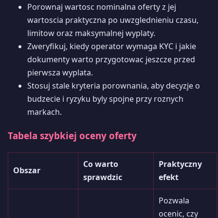
Porownaj wartosc nominalna oferty z jej
wartoscia praktyczna po uwzglednieniu czasu,
limitow oraz maksymalnej wyplaty.
Zweryfikuj, kiedy operator wymaga KYC i jakie
dokumenty warto przygotowac jeszcze przed
pierwsza wyplata.
Stosuj stale kryteria porownania, aby decyzje o
budzecie i ryzyku byly spojne przy roznych
markach.
Tabela szybkiej oceny oferty
Co warto
Praktyczny
Obszar
sprawdzic
efekt
Pozwala
ocenic, czy