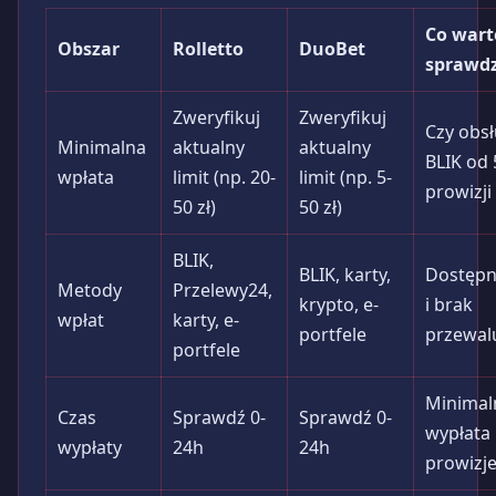
Co wart
Obszar
Rolletto
DuoBet
sprawdz
Zweryfikuj
Zweryfikuj
Czy obs
Minimalna
aktualny
aktualny
BLIK od 
wpłata
limit (np. 20-
limit (np. 5-
prowizji
50 zł)
50 zł)
BLIK,
BLIK, karty,
Dostępn
Metody
Przelewy24,
krypto, e-
i brak
wpłat
karty, e-
portfele
przewal
portfele
Minimal
Czas
Sprawdź 0-
Sprawdź 0-
wypłata 
wypłaty
24h
24h
prowizj