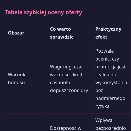
Tabela szybkiej oceny oferty
Co warto
Praktyczny
Obszar
sprawdzic
efekt
Pozwala
ocenic, czy
Wagering, czas
promocja jest
Warunki
waznosci, limit
realna do
bonusu
cashout i
wykorzystania
dopuszczone gry
bez
nadmiernego
ryzyka
Wplywa
Dostepnosc w
bezposrednio