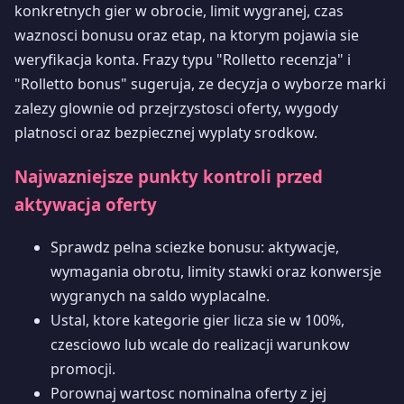
konkretnych gier w obrocie, limit wygranej, czas
waznosci bonusu oraz etap, na ktorym pojawia sie
weryfikacja konta. Frazy typu "Rolletto recenzja" i
"Rolletto bonus" sugeruja, ze decyzja o wyborze marki
zalezy glownie od przejrzystosci oferty, wygody
platnosci oraz bezpiecznej wyplaty srodkow.
Najwazniejsze punkty kontroli przed
aktywacja oferty
Sprawdz pelna sciezke bonusu: aktywacje,
wymagania obrotu, limity stawki oraz konwersje
wygranych na saldo wyplacalne.
Ustal, ktore kategorie gier licza sie w 100%,
czesciowo lub wcale do realizacji warunkow
promocji.
Porownaj wartosc nominalna oferty z jej