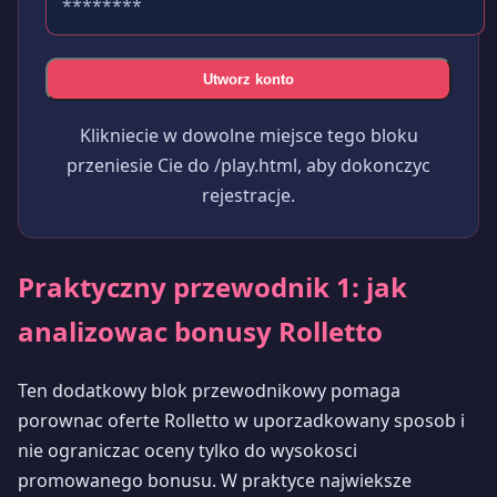
Utworz konto
Klikniecie w dowolne miejsce tego bloku
przeniesie Cie do /play.html, aby dokonczyc
rejestracje.
Praktyczny przewodnik 1: jak
analizowac bonusy Rolletto
Ten dodatkowy blok przewodnikowy pomaga
porownac oferte Rolletto w uporzadkowany sposob i
nie ograniczac oceny tylko do wysokosci
promowanego bonusu. W praktyce najwieksze