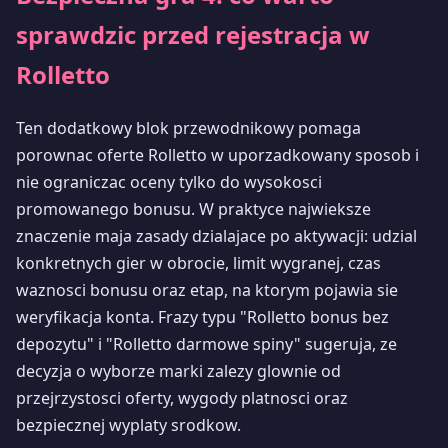
sprawdzic przed rejestracja w
Rolletto
Ten dodatkowy blok przewodnikowy pomaga
porownac oferte Rolletto w uporzadkowany sposob i
nie ograniczac oceny tylko do wysokosci
promowanego bonusu. W praktyce najwieksze
znaczenie maja zasady dzialajace po aktywacji: udzial
konkretnych gier w obrocie, limit wygranej, czas
waznosci bonusu oraz etap, na ktorym pojawia sie
weryfikacja konta. Frazy typu "Rolletto bonus bez
depozytu" i "Rolletto darmowe spiny" sugeruja, ze
decyzja o wyborze marki zalezy glownie od
przejrzystosci oferty, wygody platnosci oraz
bezpiecznej wyplaty srodkow.