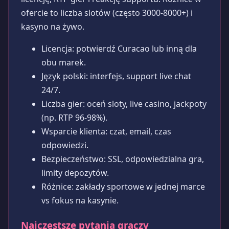
ofercie to liczba slotów (często 3000-8000+) i
kasyno na żywo.
Licencja: potwierdź Curacao lub inną dla
obu marek.
Język polski: interfejs, support live chat
24/7.
Liczba gier: oceń sloty, live casino, jackpoty
(np. RTP 96-98%).
Wsparcie klienta: czat, email, czas
odpowiedzi.
Bezpieczeństwo: SSL, odpowiedzialna gra,
limity depozytów.
Różnice: zakłady sportowe w jednej marce
vs fokus na kasynie.
Najczęstsze pytania graczy