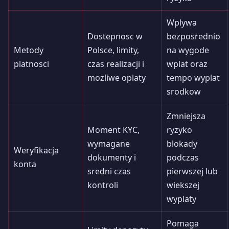
Wplywa
Dostepnosc w
bezposrednio
Metody
Polsce, limity,
na wygode
platnosci
czas realizacji i
wplat oraz
mozliwe oplaty
tempo wyplat
srodkow
Zmniejsza
Moment KYC,
ryzyko
wymagane
blokady
Weryfikacja
dokumenty i
podczas
konta
sredni czas
pierwszej lub
kontroli
wiekszej
wyplaty
Pomaga