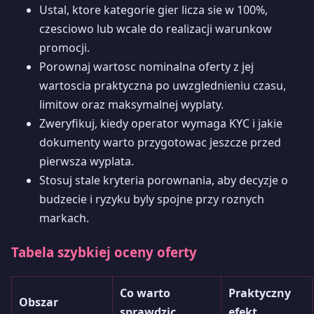
Ustal, ktore kategorie gier licza sie w 100%,
czesciowo lub wcale do realizacji warunkow
promocji.
Porownaj wartosc nominalna oferty z jej
wartoscia praktyczna po uwzglednieniu czasu,
limitow oraz maksymalnej wyplaty.
Zweryfikuj, kiedy operator wymaga KYC i jakie
dokumenty warto przygotowac jeszcze przed
pierwsza wyplata.
Stosuj stale kryteria porownania, aby decyzje o
budzecie i ryzyku byly spojne przy roznych
markach.
Tabela szybkiej oceny oferty
Co warto
Praktyczny
Obszar
sprawdzic
efekt