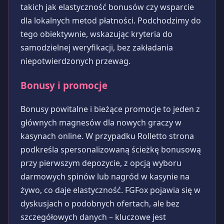
takich jak elastyczność bonusów czy wsparcie
dla lokalnych metod płatności. Podchodzimy do
tego obiektywnie, wskazując kryteria do
samodzielnej weryfikacji, bez zakładania
niepotwierdzonych przewag.
Bonusy i promocje
Bonusy powitalne i bieżące promocje to jeden z
głównych magnesów dla nowych graczy w
kasynach online. W przypadku Rolletto strona
podkreśla spersonalizowaną ścieżkę bonusową
przy pierwszym depozycie, z opcją wyboru
darmowych spinów lub nagród w kasynie na
żywo, co daje elastyczność. FGFox pojawia się w
dyskusjach o podobnych ofertach, ale bez
szczegółowych danych – kluczowe jest