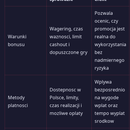
Pozwala
ocenic, czy
Wagering, czas
promocja jest
Warunki
waznosci, limit
realna do
bonusu
cashout i
wykorzystania
dopuszczone gry
bez
nadmiernego
ryzyka
Wplywa
Dostepnosc w
bezposrednio
Metody
Polsce, limity,
na wygode
platnosci
czas realizacji i
wplat oraz
mozliwe oplaty
tempo wyplat
srodkow