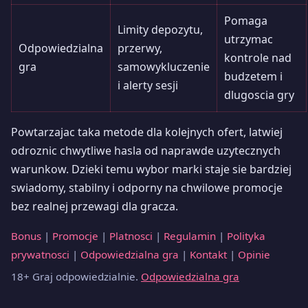
Pomaga
Limity depozytu,
utrzymac
Odpowiedzialna
przerwy,
kontrole nad
gra
samowykluczenie
budzetem i
i alerty sesji
dlugoscia gry
Powtarzajac taka metode dla kolejnych ofert, latwiej
odroznic chwytliwe hasla od naprawde uzytecznych
warunkow. Dzieki temu wybor marki staje sie bardziej
swiadomy, stabilny i odporny na chwilowe promocje
bez realnej przewagi dla gracza.
Bonus
|
Promocje
|
Platnosci
|
Regulamin
|
Polityka
prywatnosci
|
Odpowiedzialna gra
|
Kontakt
|
Opinie
18+ Graj odpowiedzialnie.
Odpowiedzialna gra