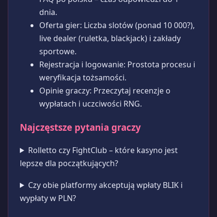
dnia.
Oferta gier: Liczba slotów (ponad 10 000?),
live dealer (ruletka, blackjack) i zakłady
sportowe.
Rejestracja i logowanie: Prostota procesu i
weryfikacja tożsamości.
Opinie graczy: Przeczytaj recenzje o
wypłatach i uczciwości RNG.
Najczęstsze pytania graczy
Rolletto czy FightClub – które kasyno jest
lepsze dla początkujących?
Czy obie platformy akceptują wpłaty BLIK i
wypłaty w PLN?