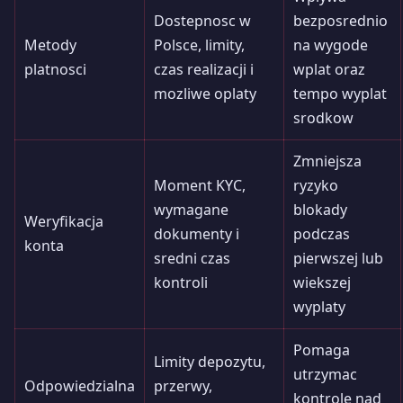
Dostepnosc w
bezposrednio
Metody
Polsce, limity,
na wygode
platnosci
czas realizacji i
wplat oraz
mozliwe oplaty
tempo wyplat
srodkow
Zmniejsza
Moment KYC,
ryzyko
wymagane
blokady
Weryfikacja
dokumenty i
podczas
konta
sredni czas
pierwszej lub
kontroli
wiekszej
wyplaty
Pomaga
Limity depozytu,
utrzymac
Odpowiedzialna
przerwy,
kontrole nad