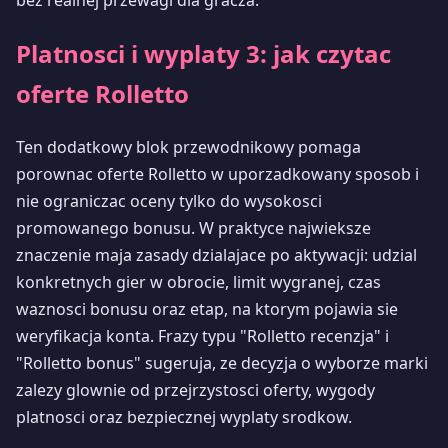
bez realnej przewagi dla gracza.
Platnosci i wyplaty 3: jak czytac
oferte Rolletto
Ten dodatkowy blok przewodnikowy pomaga
porownac oferte Rolletto w uporzadkowany sposob i
nie ograniczac oceny tylko do wysokosci
promowanego bonusu. W praktyce najwieksze
znaczenie maja zasady dzialajace po aktywacji: udzial
konkretnych gier w obrocie, limit wygranej, czas
waznosci bonusu oraz etap, na ktorym pojawia sie
weryfikacja konta. Frazy typu "Rolletto recenzja" i
"Rolletto bonus" sugeruja, ze decyzja o wyborze marki
zalezy glownie od przejrzystosci oferty, wygody
platnosci oraz bezpiecznej wyplaty srodkow.