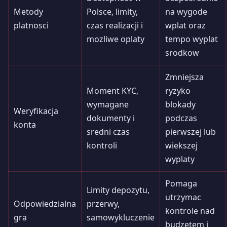
Metody
Polsce, limity,
na wygode
platnosci
czas realizacji i
wplat oraz
mozliwe oplaty
tempo wyplat
srodkow
Zmniejsza
Moment KYC,
ryzyko
wymagane
blokady
Weryfikacja
dokumenty i
podczas
konta
sredni czas
pierwszej lub
kontroli
wiekszej
wyplaty
Pomaga
Limity depozytu,
utrzymac
Odpowiedzialna
przerwy,
kontrole nad
gra
samowykluczenie
budzetem i