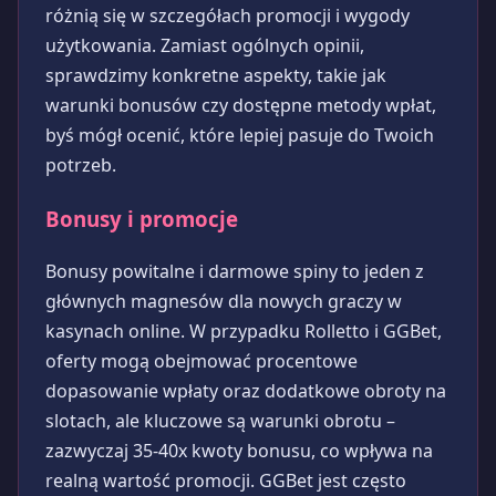
różnią się w szczegółach promocji i wygody
użytkowania. Zamiast ogólnych opinii,
sprawdzimy konkretne aspekty, takie jak
warunki bonusów czy dostępne metody wpłat,
byś mógł ocenić, które lepiej pasuje do Twoich
potrzeb.
Bonusy i promocje
Bonusy powitalne i darmowe spiny to jeden z
głównych magnesów dla nowych graczy w
kasynach online. W przypadku Rolletto i GGBet,
oferty mogą obejmować procentowe
dopasowanie wpłaty oraz dodatkowe obroty na
slotach, ale kluczowe są warunki obrotu –
zazwyczaj 35-40x kwoty bonusu, co wpływa na
realną wartość promocji. GGBet jest często