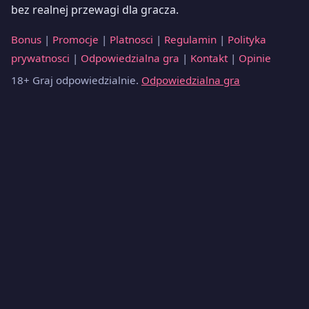
bez realnej przewagi dla gracza.
Bonus
|
Promocje
|
Platnosci
|
Regulamin
|
Polityka
prywatnosci
|
Odpowiedzialna gra
|
Kontakt
|
Opinie
18+ Graj odpowiedzialnie.
Odpowiedzialna gra