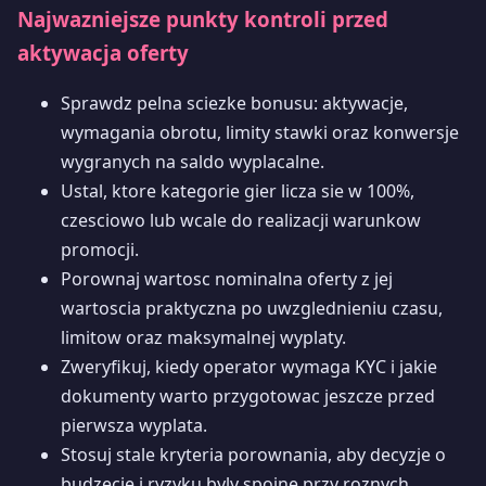
Najwazniejsze punkty kontroli przed
aktywacja oferty
Sprawdz pelna sciezke bonusu: aktywacje,
wymagania obrotu, limity stawki oraz konwersje
wygranych na saldo wyplacalne.
Ustal, ktore kategorie gier licza sie w 100%,
czesciowo lub wcale do realizacji warunkow
promocji.
Porownaj wartosc nominalna oferty z jej
wartoscia praktyczna po uwzglednieniu czasu,
limitow oraz maksymalnej wyplaty.
Zweryfikuj, kiedy operator wymaga KYC i jakie
dokumenty warto przygotowac jeszcze przed
pierwsza wyplata.
Stosuj stale kryteria porownania, aby decyzje o
budzecie i ryzyku byly spojne przy roznych