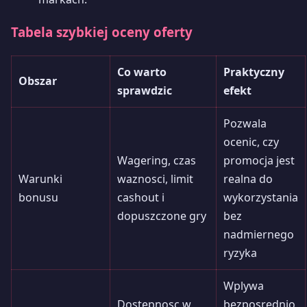
Tabela szybkiej oceny oferty
Co warto
Praktyczny
Obszar
sprawdzic
efekt
Pozwala
ocenic, czy
Wagering, czas
promocja jest
Warunki
waznosci, limit
realna do
bonusu
cashout i
wykorzystania
dopuszczone gry
bez
nadmiernego
ryzyka
Wplywa
Dostepnosc w
bezposrednio