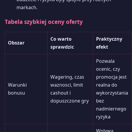
markach.
Tabela szybkiej oceny oferty
Co warto
Praktyczny
Obszar
sprawdzic
efekt
Pozwala
ocenic, czy
Wagering, czas
promocja jest
Warunki
waznosci, limit
realna do
bonusu
cashout i
wykorzystania
dopuszczone gry
bez
nadmiernego
ryzyka
Wplywa