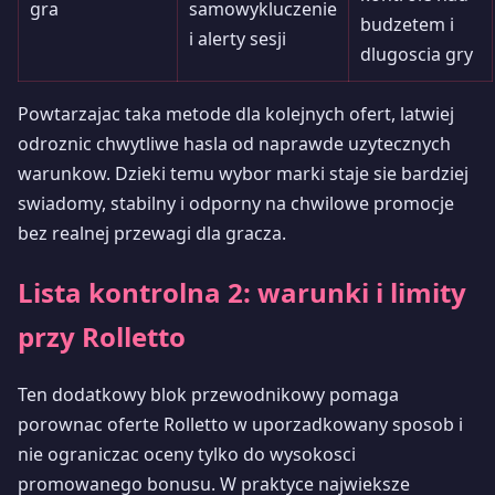
gra
samowykluczenie
budzetem i
i alerty sesji
dlugoscia gry
Powtarzajac taka metode dla kolejnych ofert, latwiej
odroznic chwytliwe hasla od naprawde uzytecznych
warunkow. Dzieki temu wybor marki staje sie bardziej
swiadomy, stabilny i odporny na chwilowe promocje
bez realnej przewagi dla gracza.
Lista kontrolna 2: warunki i limity
przy Rolletto
Ten dodatkowy blok przewodnikowy pomaga
porownac oferte Rolletto w uporzadkowany sposob i
nie ograniczac oceny tylko do wysokosci
promowanego bonusu. W praktyce najwieksze