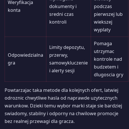
Weryfikacja
dokumenty i
podczas
konta
sredni czas
pierwszej lub
kontroli
wiekszej
wyplaty
Pomaga
Limity depozytu,
utrzymac
Odpowiedzialna
przerwy,
kontrole nad
gra
samowykluczenie
budzetem i
i alerty sesji
dlugoscia gry
Powtarzajac taka metode dla kolejnych ofert, latwiej
odroznic chwytliwe hasla od naprawde uzytecznych
warunkow. Dzieki temu wybor marki staje sie bardziej
swiadomy, stabilny i odporny na chwilowe promocje
bez realnej przewagi dla gracza.