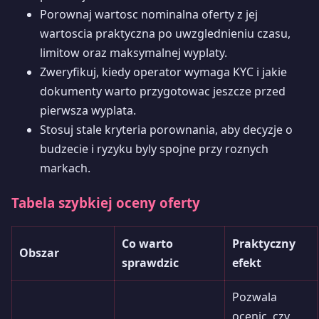
Porownaj wartosc nominalna oferty z jej
wartoscia praktyczna po uwzglednieniu czasu,
limitow oraz maksymalnej wyplaty.
Zweryfikuj, kiedy operator wymaga KYC i jakie
dokumenty warto przygotowac jeszcze przed
pierwsza wyplata.
Stosuj stale kryteria porownania, aby decyzje o
budzecie i ryzyku byly spojne przy roznych
markach.
Tabela szybkiej oceny oferty
Co warto
Praktyczny
Obszar
sprawdzic
efekt
Pozwala
ocenic, czy