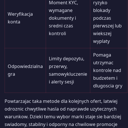
Moment KYC,
ryzyko
wymagane
blokady
Weryfikacja
dokumenty i
podczas
konta
sredni czas
pierwszej lub
kontroli
wiekszej
wyplaty
Pomaga
Limity depozytu,
utrzymac
Odpowiedzialna
przerwy,
kontrole nad
gra
samowykluczenie
budzetem i
i alerty sesji
dlugoscia gry
Powtarzajac taka metode dla kolejnych ofert, latwiej
odroznic chwytliwe hasla od naprawde uzytecznych
warunkow. Dzieki temu wybor marki staje sie bardziej
swiadomy, stabilny i odporny na chwilowe promocje