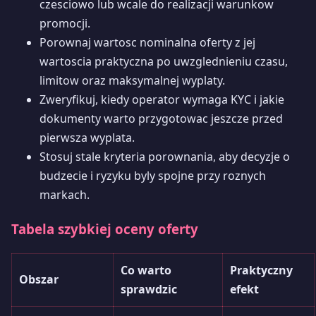
czesciowo lub wcale do realizacji warunkow
promocji.
Porownaj wartosc nominalna oferty z jej
wartoscia praktyczna po uwzglednieniu czasu,
limitow oraz maksymalnej wyplaty.
Zweryfikuj, kiedy operator wymaga KYC i jakie
dokumenty warto przygotowac jeszcze przed
pierwsza wyplata.
Stosuj stale kryteria porownania, aby decyzje o
budzecie i ryzyku byly spojne przy roznych
markach.
Tabela szybkiej oceny oferty
Co warto
Praktyczny
Obszar
sprawdzic
efekt