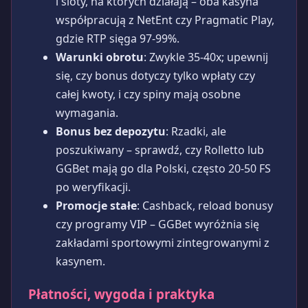
i sloty, na których działają – oba kasyna
współpracują z NetEnt czy Pragmatic Play,
gdzie RTP sięga 97-99%.
Warunki obrotu
: Zwykle 35-40x; upewnij
się, czy bonus dotyczy tylko wpłaty czy
całej kwoty, i czy spiny mają osobne
wymagania.
Bonus bez depozytu
: Rzadki, ale
poszukiwany – sprawdź, czy Rolletto lub
GGBet mają go dla Polski, często 20-50 FS
po weryfikacji.
Promocje stałe
: Cashback, reload bonusy
czy programy VIP – GGBet wyróżnia się
zakładami sportowymi zintegrowanymi z
kasynem.
Płatności, wygoda i praktyka