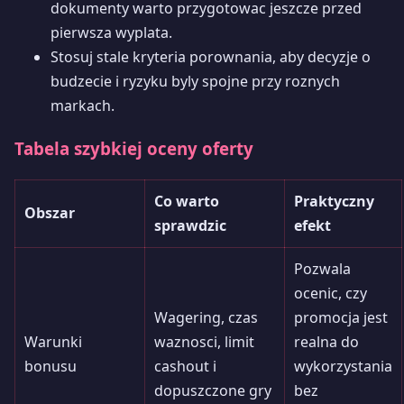
dokumenty warto przygotowac jeszcze przed
pierwsza wyplata.
Stosuj stale kryteria porownania, aby decyzje o
budzecie i ryzyku byly spojne przy roznych
markach.
Tabela szybkiej oceny oferty
Co warto
Praktyczny
Obszar
sprawdzic
efekt
Pozwala
ocenic, czy
Wagering, czas
promocja jest
Warunki
waznosci, limit
realna do
bonusu
cashout i
wykorzystania
dopuszczone gry
bez