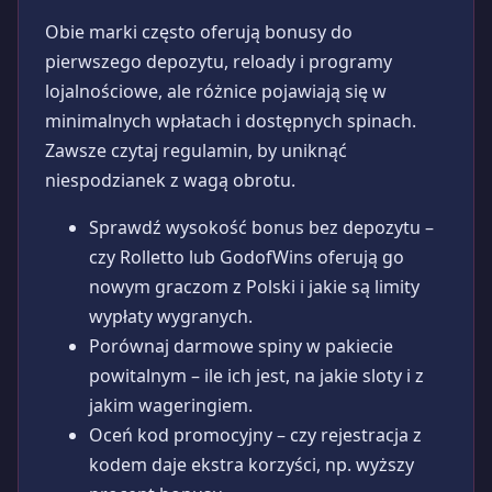
Obie marki często oferują bonusy do
pierwszego depozytu, reloady i programy
lojalnościowe, ale różnice pojawiają się w
minimalnych wpłatach i dostępnych spinach.
Zawsze czytaj regulamin, by uniknąć
niespodzianek z wagą obrotu.
Sprawdź wysokość bonus bez depozytu –
czy Rolletto lub GodofWins oferują go
nowym graczom z Polski i jakie są limity
wypłaty wygranych.
Porównaj darmowe spiny w pakiecie
powitalnym – ile ich jest, na jakie sloty i z
jakim wageringiem.
Oceń kod promocyjny – czy rejestracja z
kodem daje ekstra korzyści, np. wyższy