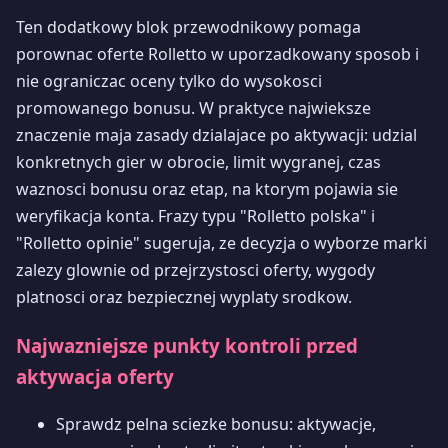
Ten dodatkowy blok przewodnikowy pomaga
porownac oferte Rolletto w uporzadkowany sposob i
nie ograniczac oceny tylko do wysokosci
promowanego bonusu. W praktyce najwieksze
znaczenie maja zasady dzialajace po aktywacji: udzial
konkretnych gier w obrocie, limit wygranej, czas
waznosci bonusu oraz etap, na ktorym pojawia sie
weryfikacja konta. Frazy typu "Rolletto polska" i
"Rolletto opinie" sugeruja, ze decyzja o wyborze marki
zalezy glownie od przejrzystosci oferty, wygody
platnosci oraz bezpiecznej wyplaty srodkow.
Najwazniejsze punkty kontroli przed
aktywacja oferty
Sprawdz pelna sciezke bonusu: aktywacje,