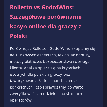
Rolletto vs GodofWins:
Szczegółowe porównanie
kasyn online dla graczy z
Polski
Porównując Rolletto i GodofWins, skupiamy się
na kluczowych aspektach, takich jak bonusy,
metody płatności, bezpieczeństwo i obsługa
klienta. Analiza opiera się na kryteriach
istotnych dla polskich graczy, bez
faworyzowania żadnej marki – zamiast
konkretnych liczb sprawdzamy, co warto
zweryfikować samodzielnie na stronach
operatorów.