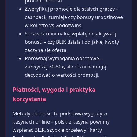
procent bonusu.
Zweryfikuj promocje dla stałych graczy –
cashback, turnieje czy bonusy urodzinowe
w Rolletto vs GodofWins.
Sprawdź minimalną wpłatę do aktywacji
bonusu – czy BLIK działa i od jakiej kwoty
zaczyna się oferta.
Porównaj wymagania obrotowe –
zazwyczaj 30-50x, ale różnice mogą
decydować o wartości promocji.
Płatności, wygoda i praktyka
korzystania
Metody płatności to podstawa wygody w
kasynach online – polskie kasyna powinny
wspierać BLIK, szybkie przelewy i karty.