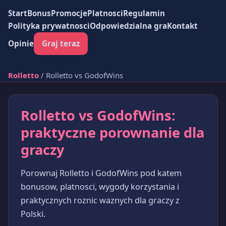
Start
Bonus
Promocje
Platnosci
Regulamin
Polityka prywatnosci
Odpowiedzialna gra
Kontakt
Opinie
Graj teraz
Rolletto
/ Rolletto vs GodofWins
Rolletto vs GodofWins:
praktyczne porownanie dla
graczy
Porownaj Rolletto i GodofWins pod katem
bonusow, platnosci, wygody korzystania i
praktycznych roznic waznych dla graczy z
Polski.