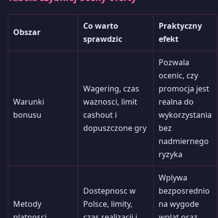
Co warto
Praktyczny
Obszar
sprawdzic
efekt
Pozwala
ocenic, czy
Wagering, czas
promocja jest
Warunki
waznosci, limit
realna do
bonusu
cashout i
wykorzystania
dopuszczone gry
bez
nadmiernego
ryzyka
Wplywa
Dostepnosc w
bezposrednio
Metody
Polsce, limity,
na wygode
platnosci
czas realizacji i
wplat oraz