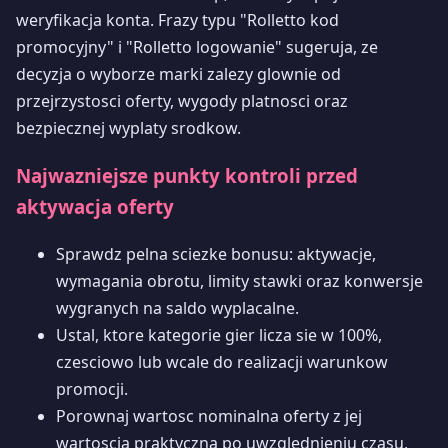
weryfikacja konta. Frazy typu "Rolletto kod
promocyjny" i "Rolletto logowanie" sugeruja, ze
decyzja o wyborze marki zalezy glownie od
przejrzystosci oferty, wygody platnosci oraz
bezpiecznej wyplaty srodkow.
Najwazniejsze punkty kontroli przed
aktywacja oferty
Sprawdz pelna sciezke bonusu: aktywacje,
wymagania obrotu, limity stawki oraz konwersje
wygranych na saldo wyplacalne.
Ustal, ktore kategorie gier licza sie w 100%,
czesciowo lub wcale do realizacji warunkow
promocji.
Porownaj wartosc nominalna oferty z jej
wartoscia praktyczna po uwzglednieniu czasu,