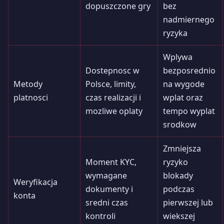
dopuszczone gry
bez
nadmiernego
ryzyka
Wplywa
Dostepnosc w
bezposrednio
Metody
Polsce, limity,
na wygode
platnosci
czas realizacji i
wplat oraz
mozliwe oplaty
tempo wyplat
srodkow
Zmniejsza
Moment KYC,
ryzyko
wymagane
blokady
Weryfikacja
dokumenty i
podczas
konta
sredni czas
pierwszej lub
kontroli
wiekszej