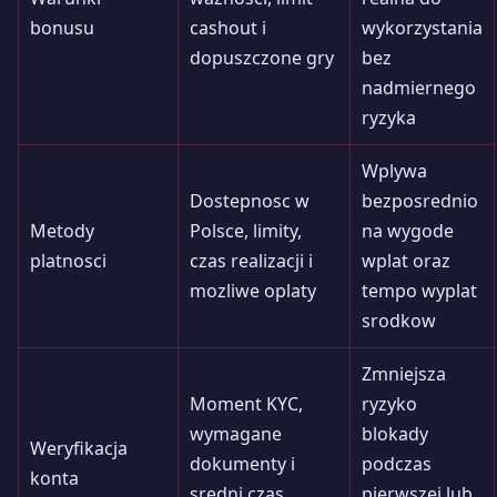
bonusu
cashout i
wykorzystania
dopuszczone gry
bez
nadmiernego
ryzyka
Wplywa
Dostepnosc w
bezposrednio
Metody
Polsce, limity,
na wygode
platnosci
czas realizacji i
wplat oraz
mozliwe oplaty
tempo wyplat
srodkow
Zmniejsza
Moment KYC,
ryzyko
wymagane
blokady
Weryfikacja
dokumenty i
podczas
konta
sredni czas
pierwszej lub