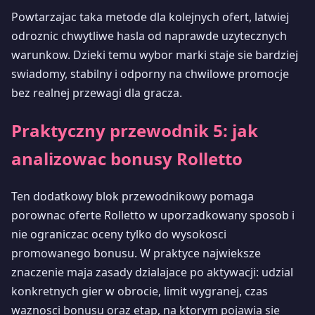
Powtarzajac taka metode dla kolejnych ofert, latwiej
odroznic chwytliwe hasla od naprawde uzytecznych
warunkow. Dzieki temu wybor marki staje sie bardziej
swiadomy, stabilny i odporny na chwilowe promocje
bez realnej przewagi dla gracza.
Praktyczny przewodnik 5: jak
analizowac bonusy Rolletto
Ten dodatkowy blok przewodnikowy pomaga
porownac oferte Rolletto w uporzadkowany sposob i
nie ograniczac oceny tylko do wysokosci
promowanego bonusu. W praktyce najwieksze
znaczenie maja zasady dzialajace po aktywacji: udzial
konkretnych gier w obrocie, limit wygranej, czas
waznosci bonusu oraz etap, na ktorym pojawia sie