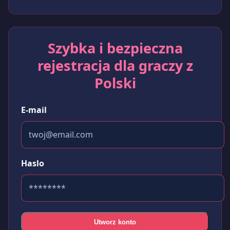
Szybka i bezpieczna
rejestracja dla graczy z
Polski
E-mail
Haslo
Utworz konto