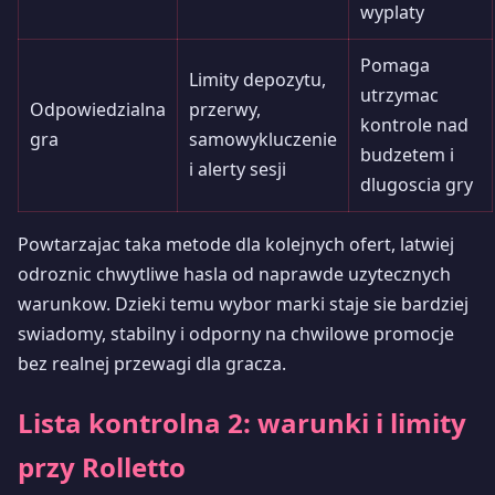
wyplaty
Pomaga
Limity depozytu,
utrzymac
Odpowiedzialna
przerwy,
kontrole nad
gra
samowykluczenie
budzetem i
i alerty sesji
dlugoscia gry
Powtarzajac taka metode dla kolejnych ofert, latwiej
odroznic chwytliwe hasla od naprawde uzytecznych
warunkow. Dzieki temu wybor marki staje sie bardziej
swiadomy, stabilny i odporny na chwilowe promocje
bez realnej przewagi dla gracza.
Lista kontrolna 2: warunki i limity
przy Rolletto