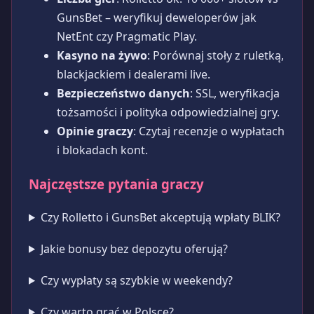
GunsBet – weryfikuj deweloperów jak
NetEnt czy Pragmatic Play.
Kasyno na żywo
: Porównaj stoły z ruletką,
blackjackiem i dealerami live.
Bezpieczeństwo danych
: SSL, weryfikacja
tożsamości i polityka odpowiedzialnej gry.
Opinie graczy
: Czytaj recenzje o wypłatach
i blokadach kont.
Najczęstsze pytania graczy
Czy Rolletto i GunsBet akceptują wpłaty BLIK?
Jakie bonusy bez depozytu oferują?
Czy wypłaty są szybkie w weekendy?
Czy warto grać w Polsce?