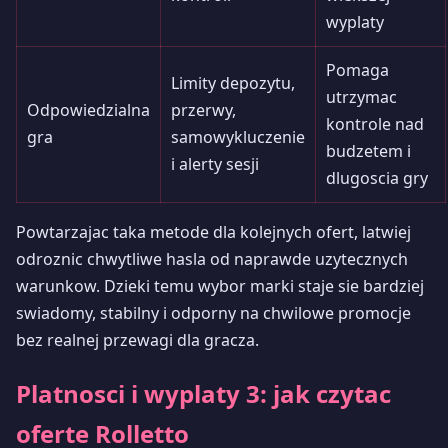
wyplaty
Pomaga
Limity depozytu,
utrzymac
Odpowiedzialna
przerwy,
kontrole nad
gra
samowykluczenie
budzetem i
i alerty sesji
dlugoscia gry
Powtarzajac taka metode dla kolejnych ofert, latwiej
odroznic chwytliwe hasla od naprawde uzytecznych
warunkow. Dzieki temu wybor marki staje sie bardziej
swiadomy, stabilny i odporny na chwilowe promocje
bez realnej przewagi dla gracza.
Platnosci i wyplaty 3: jak czytac
oferte Rolletto