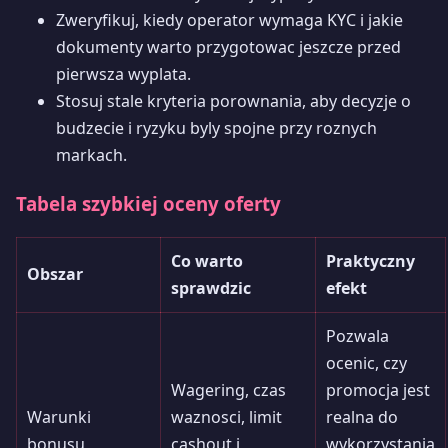
Zweryfikuj, kiedy operator wymaga KYC i jakie
dokumenty warto przygotowac jeszcze przed
pierwsza wyplata.
Stosuj stale kryteria porownania, aby decyzje o
budzecie i ryzyku byly spojne przy roznych
markach.
Tabela szybkiej oceny oferty
Co warto
Praktyczny
Obszar
sprawdzic
efekt
Pozwala
ocenic, czy
Wagering, czas
promocja jest
Warunki
waznosci, limit
realna do
bonusu
cashout i
wykorzystania