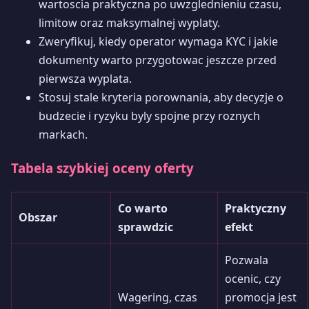
wartoscia praktyczna po uwzglednieniu czasu,
limitow oraz maksymalnej wyplaty.
Zweryfikuj, kiedy operator wymaga KYC i jakie
dokumenty warto przygotowac jeszcze przed
pierwsza wyplata.
Stosuj stale kryteria porownania, aby decyzje o
budzecie i ryzyku byly spojne przy roznych
markach.
Tabela szybkiej oceny oferty
Co warto
Praktyczny
Obszar
sprawdzic
efekt
Pozwala
ocenic, czy
Wagering, czas
promocja jest