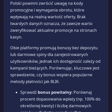
Polski powinni zwrócić uwagę na kody
promocyjne i wymagania obrotu, które
wpływają na realną wartość oferty. Brak
twardych danych oznacza, że zawsze warto
zweryfikować aktualne promocje na stronach
kasyn.
Obie platformy promują bonusy bez depozytu
lub darmowe spiny dla zarejestrowanych
użytkowników, jednak ich dostępność zależy od
kampanii bieżących. Porównując, kluczowe jest
sprawdzenie, czy bonus wspiera popularne
metody płatności jak BLIK.
Sprawdź
bonus powitalny
: Porównaj
procent dopasowania wpłaty (np. 100% do
określonej kwoty) i liczbę darmowych