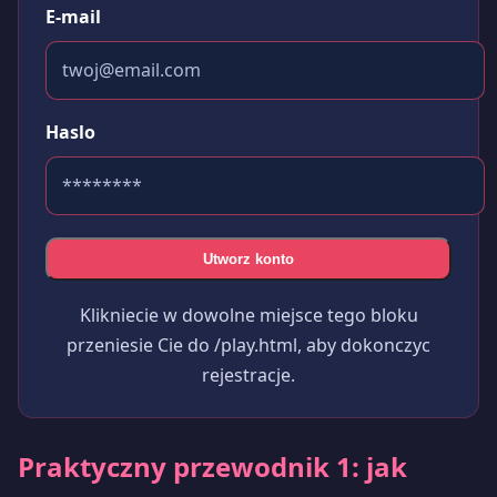
E-mail
Haslo
Utworz konto
Klikniecie w dowolne miejsce tego bloku
przeniesie Cie do /play.html, aby dokonczyc
rejestracje.
Praktyczny przewodnik 1: jak