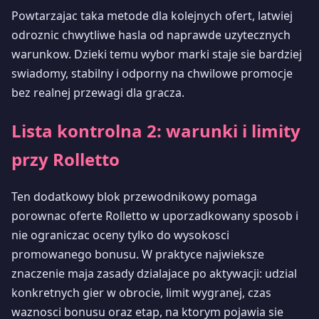
Powtarzajac taka metode dla kolejnych ofert, latwiej
odroznic chwytliwe hasla od naprawde uzytecznych
warunkow. Dzieki temu wybor marki staje sie bardziej
swiadomy, stabilny i odporny na chwilowe promocje
bez realnej przewagi dla gracza.
Lista kontrolna 2: warunki i limity
przy Rolletto
Ten dodatkowy blok przewodnikowy pomaga
porownac oferte Rolletto w uporzadkowany sposob i
nie ograniczac oceny tylko do wysokosci
promowanego bonusu. W praktyce najwieksze
znaczenie maja zasady dzialajace po aktywacji: udzial
konkretnych gier w obrocie, limit wygranej, czas
waznosci bonusu oraz etap, na ktorym pojawia sie