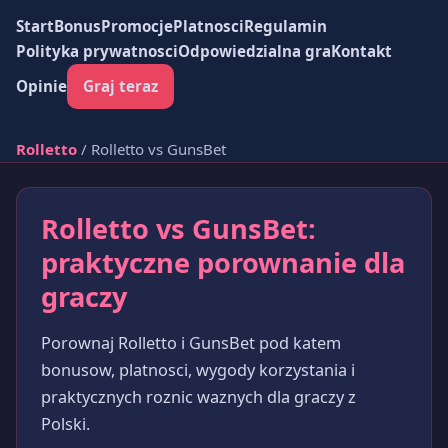
Start
Bonus
Promocje
Platnosci
Regulamin
Polityka prywatnosci
Odpowiedzialna gra
Kontakt
Opinie
Graj teraz
Rolletto
/ Rolletto vs GunsBet
Rolletto vs GunsBet:
praktyczne porownanie dla
graczy
Porownaj Rolletto i GunsBet pod katem
bonusow, platnosci, wygody korzystania i
praktycznych roznic waznych dla graczy z
Polski.