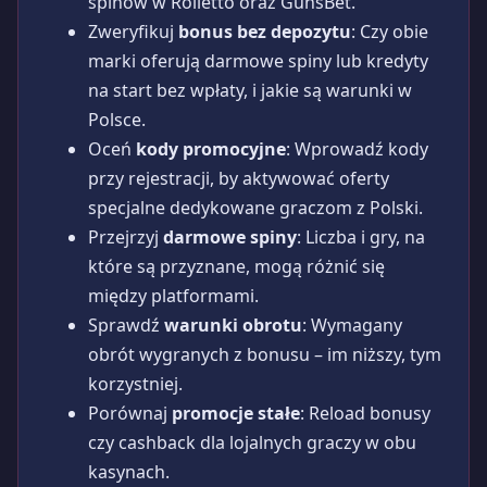
spinów w Rolletto oraz GunsBet.
Zweryfikuj
bonus bez depozytu
: Czy obie
marki oferują darmowe spiny lub kredyty
na start bez wpłaty, i jakie są warunki w
Polsce.
Oceń
kody promocyjne
: Wprowadź kody
przy rejestracji, by aktywować oferty
specjalne dedykowane graczom z Polski.
Przejrzyj
darmowe spiny
: Liczba i gry, na
które są przyznane, mogą różnić się
między platformami.
Sprawdź
warunki obrotu
: Wymagany
obrót wygranych z bonusu – im niższy, tym
korzystniej.
Porównaj
promocje stałe
: Reload bonusy
czy cashback dla lojalnych graczy w obu
kasynach.