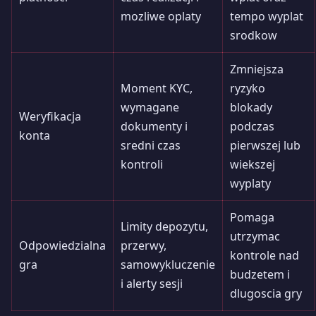
mozliwe oplaty
tempo wyplat
srodkow
Zmniejsza
Moment KYC,
ryzyko
wymagane
blokady
Weryfikacja
dokumenty i
podczas
konta
sredni czas
pierwszej lub
kontroli
wiekszej
wyplaty
Pomaga
Limity depozytu,
utrzymac
Odpowiedzialna
przerwy,
kontrole nad
gra
samowykluczenie
budzetem i
i alerty sesji
dlugoscia gry