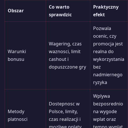
Co warto
Praktyczny
Obszar
sprawdzic
efekt
Pozwala
ocenic, czy
Wagering, czas
promocja jest
Warunki
waznosci, limit
realna do
bonusu
cashout i
wykorzystania
dopuszczone gry
bez
nadmiernego
ryzyka
Wplywa
Dostepnosc w
bezposrednio
Metody
Polsce, limity,
na wygode
platnosci
czas realizacji i
wplat oraz
mozliwe oplaty
tempo wyplat