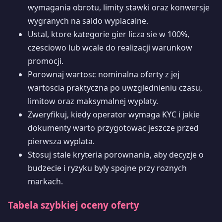
wymagania obrotu, limity stawki oraz konwersje
wygranych na saldo wyplacalne.
Ustal, ktore kategorie gier licza sie w 100%,
czesciowo lub wcale do realizacji warunkow
promocji.
Porownaj wartosc nominalna oferty z jej
wartoscia praktyczna po uwzglednieniu czasu,
limitow oraz maksymalnej wyplaty.
Zweryfikuj, kiedy operator wymaga KYC i jakie
dokumenty warto przygotowac jeszcze przed
pierwsza wyplata.
Stosuj stale kryteria porownania, aby decyzje o
budzecie i ryzyku byly spojne przy roznych
markach.
Tabela szybkiej oceny oferty