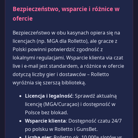
Bezpieczeństwo, wsparcie i różnice w
ofercie
Bezpieczeństwo w obu kasynach opiera się na
licencjach (np. MGA dla Rolletto), ale gracze z
Polski powinni potwierdzić zgodność z
lokalnymi regulacjami. Wsparcie klienta via czat
live i e-mail jest standardem, a różnice w ofercie
dotyczą liczby gier i dostawców – Rolletto
wyróżnia się szerszą biblioteką.
Licencja i legalność
: Sprawdź aktualną
licencję (MGA/Curaçao) i dostępność w
Polsce bez blokad.
Wsparcie klienta
: Dostępność czatu 24/7
po polsku w Rolletto i GunsBet.
Liczba gier
: Rolletto ok. 10 000+ slotów vs