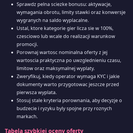
Sprawdz pelna sciezke bonusu: aktywacje,
wymagania obrotu, limity stawki oraz konwersje
wygranych na saldo wyplacalne.
Ustal, ktore kategorie gier licza sie w 100%,
czesciowo lub wcale do realizacji warunkow
promocji.
Porownaj wartosc nominalna oferty z jej
wartoscia praktyczna po uwzglednieniu czasu,
limitow oraz maksymalnej wyplaty.
Zweryfikuj, kiedy operator wymaga KYC i jakie
dokumenty warto przygotowac jeszcze przed
pierwsza wyplata.
Stosuj stale kryteria porownania, aby decyzje o
budzecie i ryzyku byly spojne przy roznych
markach.
Tabela szybkiej oceny oferty