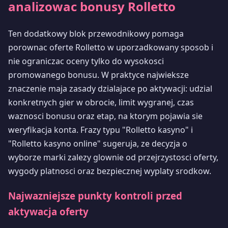
analizowac bonusy Rolletto
Ten dodatkowy blok przewodnikowy pomaga
porownac oferte Rolletto w uporzadkowany sposob i
nie ograniczac oceny tylko do wysokosci
promowanego bonusu. W praktyce najwieksze
znaczenie maja zasady dzialajace po aktywacji: udzial
konkretnych gier w obrocie, limit wygranej, czas
waznosci bonusu oraz etap, na ktorym pojawia sie
weryfikacja konta. Frazy typu "Rolletto kasyno" i
"Rolletto kasyno online" sugeruja, ze decyzja o
wyborze marki zalezy glownie od przejrzystosci oferty,
wygody platnosci oraz bezpiecznej wyplaty srodkow.
Najwazniejsze punkty kontroli przed
aktywacja oferty