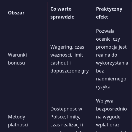
Co warto
Praktyczny
Obszar
sprawdzic
efekt
Pozwala
ocenic, czy
Wagering, czas
promocja jest
Warunki
waznosci, limit
realna do
bonusu
cashout i
wykorzystania
dopuszczone gry
bez
nadmiernego
ryzyka
Wplywa
Dostepnosc w
bezposrednio
Metody
Polsce, limity,
na wygode
platnosci
czas realizacji i
wplat oraz