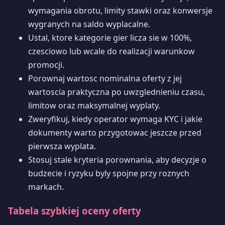
wymagania obrotu, limity stawki oraz konwersje
wygranych na saldo wyplacalne.
Ustal, ktore kategorie gier licza sie w 100%,
czesciowo lub wcale do realizacji warunkow
promocji.
Porownaj wartosc nominalna oferty z jej
wartoscia praktyczna po uwzglednieniu czasu,
limitow oraz maksymalnej wyplaty.
Zweryfikuj, kiedy operator wymaga KYC i jakie
dokumenty warto przygotowac jeszcze przed
pierwsza wyplata.
Stosuj stale kryteria porownania, aby decyzje o
budzecie i ryzyku byly spojne przy roznych
markach.
Tabela szybkiej oceny oferty