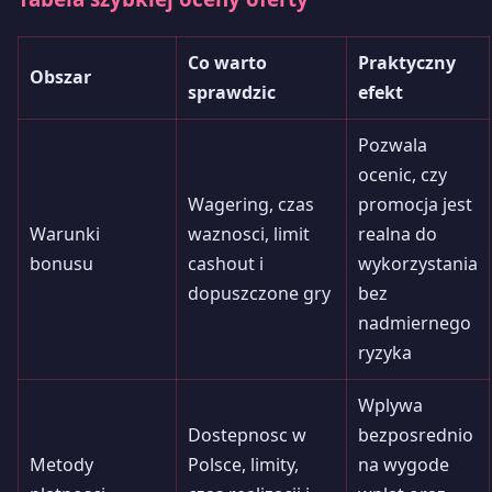
Co warto
Praktyczny
Obszar
sprawdzic
efekt
Pozwala
ocenic, czy
Wagering, czas
promocja jest
Warunki
waznosci, limit
realna do
bonusu
cashout i
wykorzystania
dopuszczone gry
bez
nadmiernego
ryzyka
Wplywa
Dostepnosc w
bezposrednio
Metody
Polsce, limity,
na wygode