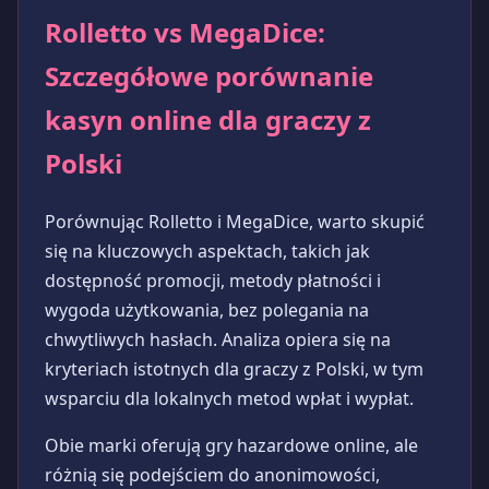
Rolletto vs MegaDice:
Szczegółowe porównanie
kasyn online dla graczy z
Polski
Porównując Rolletto i MegaDice, warto skupić
się na kluczowych aspektach, takich jak
dostępność promocji, metody płatności i
wygoda użytkowania, bez polegania na
chwytliwych hasłach. Analiza opiera się na
kryteriach istotnych dla graczy z Polski, w tym
wsparciu dla lokalnych metod wpłat i wypłat.
Obie marki oferują gry hazardowe online, ale
różnią się podejściem do anonimowości,