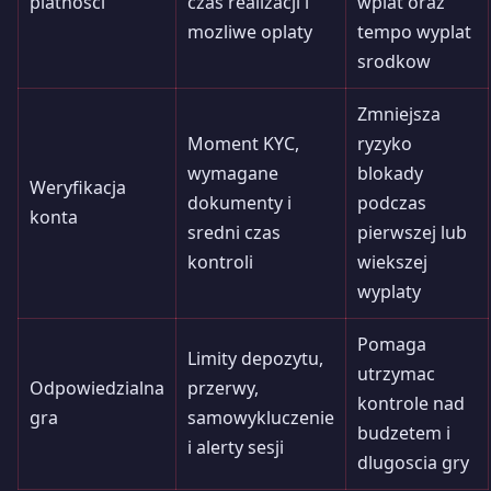
platnosci
czas realizacji i
wplat oraz
mozliwe oplaty
tempo wyplat
srodkow
Zmniejsza
Moment KYC,
ryzyko
wymagane
blokady
Weryfikacja
dokumenty i
podczas
konta
sredni czas
pierwszej lub
kontroli
wiekszej
wyplaty
Pomaga
Limity depozytu,
utrzymac
Odpowiedzialna
przerwy,
kontrole nad
gra
samowykluczenie
budzetem i
i alerty sesji
dlugoscia gry