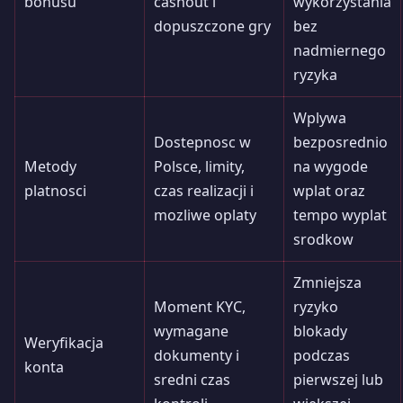
bonusu
cashout i
wykorzystania
dopuszczone gry
bez
nadmiernego
ryzyka
Wplywa
Dostepnosc w
bezposrednio
Metody
Polsce, limity,
na wygode
platnosci
czas realizacji i
wplat oraz
mozliwe oplaty
tempo wyplat
srodkow
Zmniejsza
Moment KYC,
ryzyko
wymagane
blokady
Weryfikacja
dokumenty i
podczas
konta
sredni czas
pierwszej lub