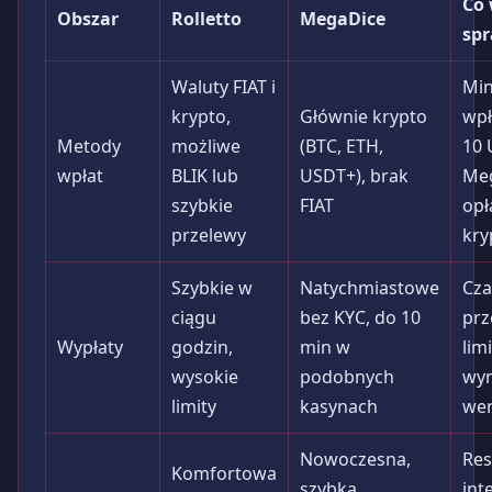
Co 
Obszar
Rolletto
MegaDice
spr
Waluty FIAT i
Min
krypto,
Głównie krypto
wpł
Metody
możliwe
(BTC, ETH,
10 
wpłat
BLIK lub
USDT+), brak
Meg
szybkie
FIAT
opł
przelewy
kry
Szybkie w
Natychmiastowe
Cza
ciągu
bez KYC, do 10
prz
Wypłaty
godzin,
min w
lim
wysokie
podobnych
wy
limity
kasynach
wer
Nowoczesna,
Re
Komfortowa
szybka
inte