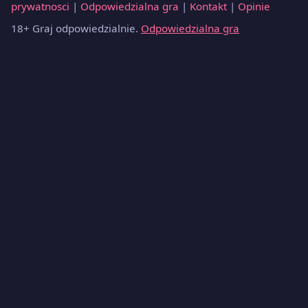
prywatnosci
|
Odpowiedzialna gra
|
Kontakt
|
Opinie
18+ Graj odpowiedzialnie.
Odpowiedzialna gra