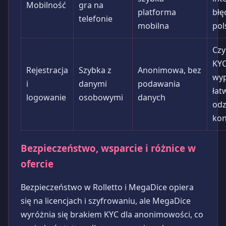
Mobilność
gra na
platforma
błę
telefonie
mobilna
pol
Cz
KYC
Rejestracja
Szybka z
Anonimowa, bez
wyp
i
danymi
podawania
łat
logowanie
osobowymi
danych
odz
kon
Bezpieczeństwo, wsparcie i różnice w
ofercie
Bezpieczeństwo w Rolletto i MegaDice opiera
się na licencjach i szyfrowaniu, ale MegaDice
wyróżnia się brakiem KYC dla anonimowości, co