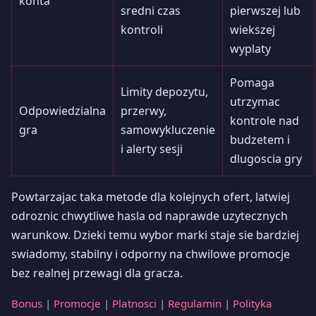
konta
sredni czas
pierwszej lub
kontroli
wiekszej
wyplaty
Pomaga
Limity depozytu,
utrzymac
Odpowiedzialna
przerwy,
kontrole nad
gra
samowykluczenie
budzetem i
i alerty sesji
dlugoscia gry
Powtarzajac taka metode dla kolejnych ofert, latwiej
odroznic chwytliwe hasla od naprawde uzytecznych
warunkow. Dzieki temu wybor marki staje sie bardziej
swiadomy, stabilny i odporny na chwilowe promocje
bez realnej przewagi dla gracza.
Bonus
|
Promocje
|
Platnosci
|
Regulamin
|
Polityka