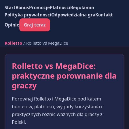
Start
Bonus
Promocje
Platnosci
Regulamin
Polityka prywatnosci
Odpowiedzialna gra
Kontakt
Opinie
Graj teraz
Rolletto
/ Rolletto vs MegaDice
Rolletto vs MegaDice:
praktyczne porownanie dla
graczy
Porownaj Rolletto i MegaDice pod katem
bonusow, platnosci, wygody korzystania i
praktycznych roznic waznych dla graczy z
Polski.