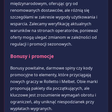
międzynarodowym, oferując gry od
renomowanych dostawców, ale różnią się
szczegółami w zakresie wygody użytkowania i
wsparcia. Zalecamy weryfikację aktualnych
warunków na stronach operatorów, ponieważ
oferty mogą ulegać zmianom w zależności od
regulacji i promocji sezonowych.
Bonusy i promocje
Bonusy powitalne, darmowe spiny czy kody
promocyjne to elementy, które przyciągają
nowych graczy w Rolletto i Melbet. Obie marki
proponują pakiety dla początkujących, ale
kluczowe jest zrozumienie wymagań obrotu i
ograniczeń, aby uniknąć niespodzianek przy
wypłatach wygranych.