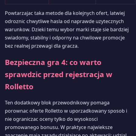
Powtarzajac taka metode dla kolejnych ofert, latwiej
odroznic chwytliwe hasla od naprawde uzytecznych
warunkow. Dzieki temu wybor marki staje sie bardziej
swiadomy, stabilny i odporny na chwilowe promocje
bez realnej przewagi dla gracza.
Bezpieczna gra 4: co warto
sprawdzic przed rejestracja w
Rolletto
Ten dodatkowy blok przewodnikowy pomaga
porownac oferte Rolletto w uporzadkowany sposob i
nie ograniczac oceny tylko do wysokosci
promowanego bonusu. W praktyce najwieksze
znaczenie maja zasady dzialajace po aktywacji: udzial