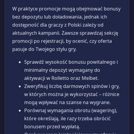
W praktyce promocje mogą obejmować bonusy
bez depozytu lub doładowania, jednak ich
dostępność dla graczy z Polski zależy od
aktualnych kampanii. Zawsze sprawdzaj sekcję
promocji po rejestracji, by ocenić, czy oferta
pasuje do Twojego stylu gry.
Sprawdź wysokość bonusu powitalnego i
minimalny depozyt wymagany do
aktywacji w Rolletto oraz Melbet.
Zweryfikuj liczbę darmowych spinów i gry,
w których można je wykorzystać – różnice
mogą wpływać na szanse na wygrane.
Porównaj wymagania obrotu (wagering),
które określają, ile razy trzeba obrócić
bonusem przed wypłatą.