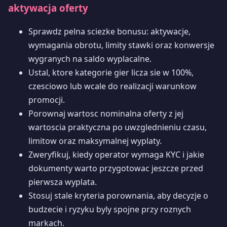
aktywacja oferty
Sprawdz pelna sciezke bonusu: aktywacje,
wymagania obrotu, limity stawki oraz konwersje
wygranych na saldo wyplacalne.
Ustal, ktore kategorie gier licza sie w 100%,
czesciowo lub wcale do realizacji warunkow
promocji.
Porownaj wartosc nominalna oferty z jej
wartoscia praktyczna po uwzglednieniu czasu,
limitow oraz maksymalnej wyplaty.
Zweryfikuj, kiedy operator wymaga KYC i jakie
dokumenty warto przygotowac jeszcze przed
pierwsza wyplata.
Stosuj stale kryteria porownania, aby decyzje o
budzecie i ryzyku byly spojne przy roznych
markach.