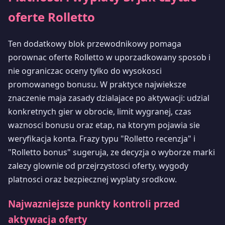
oferte Rolletto
Ten dodatkowy blok przewodnikowy pomaga
porownac oferte Rolletto w uporzadkowany sposob i
nie ograniczac oceny tylko do wysokosci
promowanego bonusu. W praktyce najwieksze
znaczenie maja zasady dzialajace po aktywacji: udzial
konkretnych gier w obrocie, limit wygranej, czas
waznosci bonusu oraz etap, na ktorym pojawia sie
weryfikacja konta. Frazy typu "Rolletto recenzja" i
"Rolletto bonus" sugeruja, ze decyzja o wyborze marki
zalezy glownie od przejrzystosci oferty, wygody
platnosci oraz bezpiecznej wyplaty srodkow.
Najwazniejsze punkty kontroli przed
aktywacja oferty