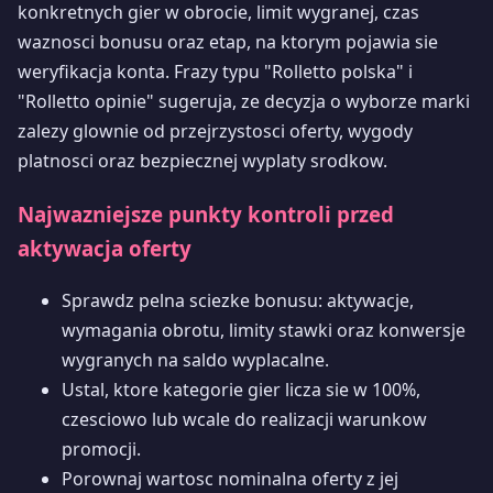
konkretnych gier w obrocie, limit wygranej, czas
waznosci bonusu oraz etap, na ktorym pojawia sie
weryfikacja konta. Frazy typu "Rolletto polska" i
"Rolletto opinie" sugeruja, ze decyzja o wyborze marki
zalezy glownie od przejrzystosci oferty, wygody
platnosci oraz bezpiecznej wyplaty srodkow.
Najwazniejsze punkty kontroli przed
aktywacja oferty
Sprawdz pelna sciezke bonusu: aktywacje,
wymagania obrotu, limity stawki oraz konwersje
wygranych na saldo wyplacalne.
Ustal, ktore kategorie gier licza sie w 100%,
czesciowo lub wcale do realizacji warunkow
promocji.
Porownaj wartosc nominalna oferty z jej