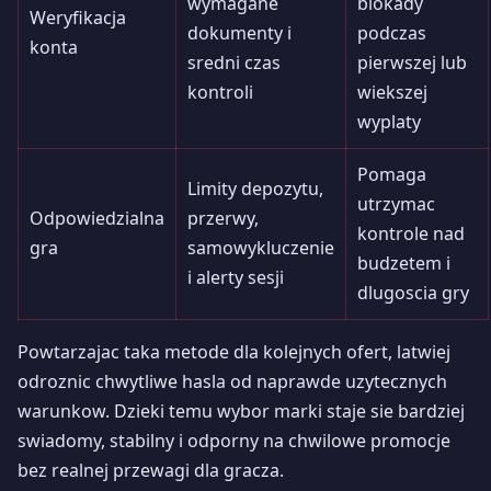
wymagane
blokady
Weryfikacja
dokumenty i
podczas
konta
sredni czas
pierwszej lub
kontroli
wiekszej
wyplaty
Pomaga
Limity depozytu,
utrzymac
Odpowiedzialna
przerwy,
kontrole nad
gra
samowykluczenie
budzetem i
i alerty sesji
dlugoscia gry
Powtarzajac taka metode dla kolejnych ofert, latwiej
odroznic chwytliwe hasla od naprawde uzytecznych
warunkow. Dzieki temu wybor marki staje sie bardziej
swiadomy, stabilny i odporny na chwilowe promocje
bez realnej przewagi dla gracza.