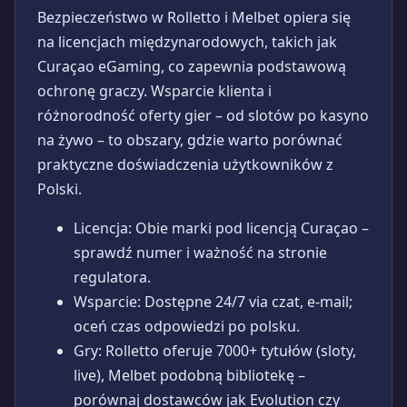
Bezpieczeństwo w Rolletto i Melbet opiera się
na licencjach międzynarodowych, takich jak
Curaçao eGaming, co zapewnia podstawową
ochronę graczy. Wsparcie klienta i
różnorodność oferty gier – od slotów po kasyno
na żywo – to obszary, gdzie warto porównać
praktyczne doświadczenia użytkowników z
Polski.
Licencja: Obie marki pod licencją Curaçao –
sprawdź numer i ważność na stronie
regulatora.
Wsparcie: Dostępne 24/7 via czat, e-mail;
oceń czas odpowiedzi po polsku.
Gry: Rolletto oferuje 7000+ tytułów (sloty,
live), Melbet podobną bibliotekę –
porównaj dostawców jak Evolution czy