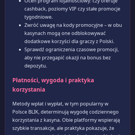
Oceń program lojalnościowy: czy oferuje
cashback, poziomy VIP czy stałe promocje
tygodniowe.
Zwróć uwagę na kody promocyjne – w obu
kasynach mogą one odblokowywać
dodatkowe korzyści dla graczy z Polski.
Sprawdź ograniczenia czasowe promocji,
aby nie przegapić okazji na bonus bez
depozytu.
Płatności, wygoda i praktyka
korzystania
Metody wpłat i wypłat, w tym popularny w
Polsce BLIK, determinują wygodę codziennego
korzystania z kasyna. Obie platformy wspierają
szybkie transakcje, ale praktyka pokazuje, że