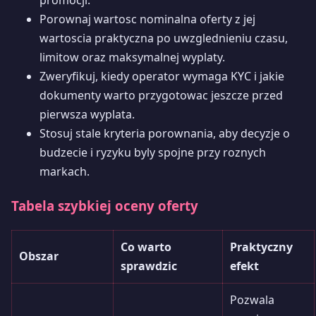
promocji.
Porownaj wartosc nominalna oferty z jej
wartoscia praktyczna po uwzglednieniu czasu,
limitow oraz maksymalnej wyplaty.
Zweryfikuj, kiedy operator wymaga KYC i jakie
dokumenty warto przygotowac jeszcze przed
pierwsza wyplata.
Stosuj stale kryteria porownania, aby decyzje o
budzecie i ryzyku byly spojne przy roznych
markach.
Tabela szybkiej oceny oferty
Co warto
Praktyczny
Obszar
sprawdzic
efekt
Pozwala