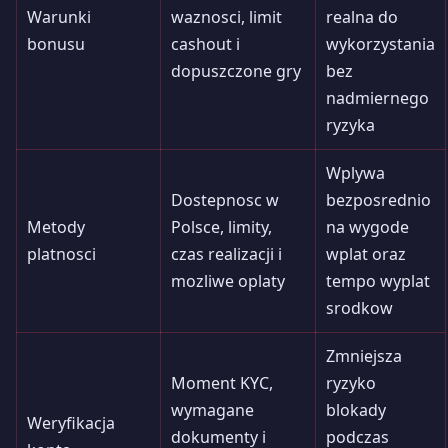
Warunki
waznosci, limit
realna do
bonusu
cashout i
wykorzystania
dopuszczone gry
bez
nadmiernego
ryzyka
Wplywa
Dostepnosc w
bezposrednio
Metody
Polsce, limity,
na wygode
platnosci
czas realizacji i
wplat oraz
mozliwe oplaty
tempo wyplat
srodkow
Zmniejsza
Moment KYC,
ryzyko
wymagane
blokady
Weryfikacja
dokumenty i
podczas