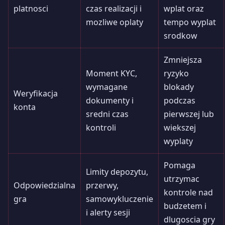
platnosci
czas realizacji i
wplat oraz
mozliwe oplaty
tempo wyplat
srodkow
Zmniejsza
Moment KYC,
ryzyko
wymagane
blokady
Weryfikacja
dokumenty i
podczas
konta
sredni czas
pierwszej lub
kontroli
wiekszej
wyplaty
Pomaga
Limity depozytu,
utrzymac
Odpowiedzialna
przerwy,
kontrole nad
gra
samowykluczenie
budzetem i
i alerty sesji
dlugoscia gry