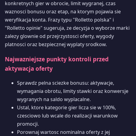
konkretnych gier w obrocie, limit wygranej, czas
waznosci bonusu oraz etap, na ktorym pojawia sie
weryfikacja konta. Frazy typu "Rolletto polska" i
"Rolletto opinie" sugeruja, ze decyzja o wyborze marki
zalezy glownie od przejrzystosci oferty, wygody
platnosci oraz bezpiecznej wyplaty srodkow.
Najwazniejsze punkty kontroli przed
aktywacja oferty
Sprawdz pelna sciezke bonusu: aktywacje,
wymagania obrotu, limity stawki oraz konwersje
wygranych na saldo wyplacalne.
Ustal, ktore kategorie gier licza sie w 100%,
czesciowo lub wcale do realizacji warunkow
promocji.
Porownaj wartosc nominalna oferty z jej