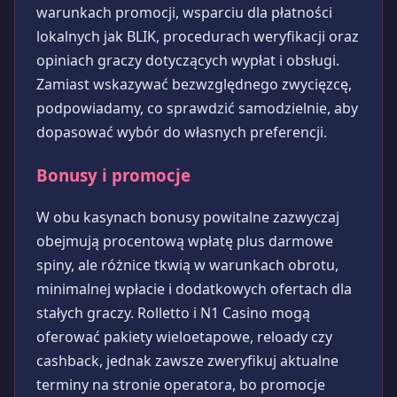
warunkach promocji, wsparciu dla płatności
lokalnych jak BLIK, procedurach weryfikacji oraz
opiniach graczy dotyczących wypłat i obsługi.
Zamiast wskazywać bezwzględnego zwycięzcę,
podpowiadamy, co sprawdzić samodzielnie, aby
dopasować wybór do własnych preferencji.
Bonusy i promocje
W obu kasynach bonusy powitalne zazwyczaj
obejmują procentową wpłatę plus darmowe
spiny, ale różnice tkwią w warunkach obrotu,
minimalnej wpłacie i dodatkowych ofertach dla
stałych graczy. Rolletto i N1 Casino mogą
oferować pakiety wieloetapowe, reloady czy
cashback, jednak zawsze zweryfikuj aktualne
terminy na stronie operatora, bo promocje