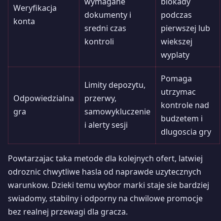
wymagane
blokady
Weryfikacja
dokumenty i
podczas
konta
sredni czas
pierwszej lub
kontroli
wiekszej
wyplaty
Pomaga
Limity depozytu,
utrzymac
Odpowiedzialna
przerwy,
kontrole nad
gra
samowykluczenie
budzetem i
i alerty sesji
dlugoscia gry
Powtarzajac taka metode dla kolejnych ofert, latwiej
odroznic chwytliwe hasla od naprawde uzytecznych
warunkow. Dzieki temu wybor marki staje sie bardziej
swiadomy, stabilny i odporny na chwilowe promocje
bez realnej przewagi dla gracza.