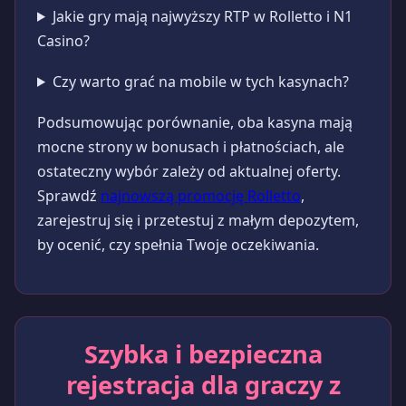
Jakie gry mają najwyższy RTP w Rolletto i N1
Casino?
Czy warto grać na mobile w tych kasynach?
Podsumowując porównanie, oba kasyna mają
mocne strony w bonusach i płatnościach, ale
ostateczny wybór zależy od aktualnej oferty.
Sprawdź
najnowszą promocję Rolletto
,
zarejestruj się i przetestuj z małym depozytem,
by ocenić, czy spełnia Twoje oczekiwania.
Szybka i bezpieczna
rejestracja dla graczy z