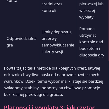
konta
sredni czas
pierwszej lub
kontroli
wiekszej
wyplaty
Pomaga
Limity depozytu,
utrzymac
Odpowiedzialna
przerwy,
kontrole nad
gra
samowykluczenie
budzetem i
i alerty sesji
dlugoscia gry
Powtarzajac taka metode dla kolejnych ofert, latwiej
odroznic chwytliwe hasla od naprawde uzytecznych
warunkow. Dzieki temu wybor marki staje sie bardziej
swiadomy, stabilny i odporny na chwilowe promocje
bez realnej przewagi dla gracza.
Platnosci i wyplaty 3: jak czytac