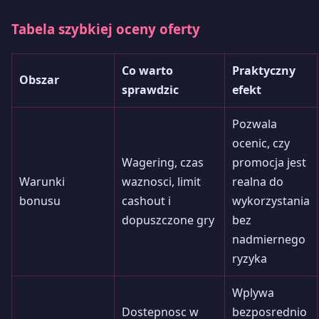
Tabela szybkiej oceny oferty
Co warto
Praktyczny
Obszar
sprawdzic
efekt
Pozwala
ocenic, czy
Wagering, czas
promocja jest
Warunki
waznosci, limit
realna do
bonusu
cashout i
wykorzystania
dopuszczone gry
bez
nadmiernego
ryzyka
Wplywa
Dostepnosc w
bezposrednio