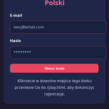
Polski
E-mail
Haslo
Utworz konto
Klikniecie w dowolne miejsce tego bloku
przeniesie Cie do /play.html, aby dokonczyc
rejestracje.