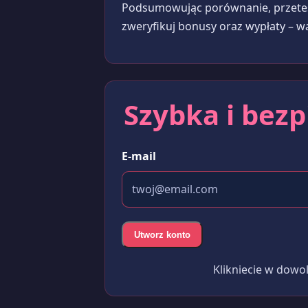
Podsumowując porównanie, przetest
zweryfikuj bonusy oraz wypłaty – w
Szybka i bezp
E-mail
Utworz konto
Klikniecie w dowol