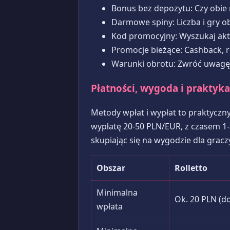
Bonus bez depozytu: Czy obie m
Darmowe spiny: Liczba i gry ob
Kod promocyjny: Wyszukaj aktu
Promocje bieżące: Cashback, r
Warunki obrotu: Zwróć uwagę n
Płatności, wygoda i praktyka
Metody wpłat i wypłat to praktyczn
wypłatę 20-50 PLN/EUR, z czasem 1-3
skupiając się na wygodzie dla graczy
Obszar
Rolletto
Minimalna
Ok. 20 PLN (do
wpłata