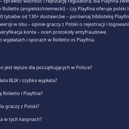
 – sprawdź ważność i reputację regulatora; dla Playfina z
 Rolletto (angielski/niemiecki) – czy Playfina oferuje polsk
00 tytułów od 130+ dostawców – porównaj bibliotekę Playfina
wersji w obu – opinie graczy z Polski o rejestracji i logowani
eryfikacja konta – oceń protokoły antyfraudowe.
o wypłatach i sporach w Rolletto vs Playfina.
no jest lepsze dla początkujących w Polsce?
płata BLIK i szybka wypłata?
Rolletto i Playfina?
dla graczy z Polski?
ja w tych kasynach?