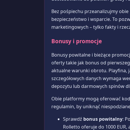
Bez pośpiechu przeanalizujmy obie 
bezpieczeństwo i wsparcie. To poz
marketingowych – tylko fakty i rze
Bonusy i promocje
Bonusy powitalne i bieżące promoc
oferty takie jak bonus od pierwszeg
aktualne warunki obrotu. Playfina
szczegółowych danych wymaga wery
depozytu lub darmowych spinów dla 
Obie platformy mogą oferować kody 
regulamin, by uniknąć niespodzian
Sprawdź
bonus powitalny
: P
Rolletto oferuje do 1000 EUR,