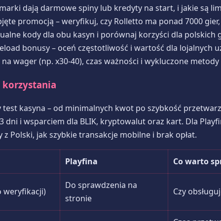
arki dają darmowe spiny lub kredyty na start, i jakie są lim
jęte promocją – weryfikuj, czy Rolletto ma ponad 7000 gier
alne kody dla obu kasyn i porównaj korzyści dla polskich g
eload bonusy – oceń częstotliwość i wartość dla lojalnych 
a wager (np. x30-40), czas ważności i wykluczone metody 
 korzystania
y test kasyna – od minimalnych kwot po szybkość przetwarz
 dni i wsparciem dla BLIK, kryptowalut oraz kart. Dla Play
 z Polski, jak szybkie transakcje mobilne i brak opłat.
Playfina
Co warto sp
Do sprawdzenia na
 weryfikacji)
Czy obsługuj
stronie