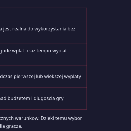
a jest realna do wykorzystania bez
gode wplat oraz tempo wyplat
dczas pierwszej lub wiekszej wyplaty
ad budzetem i dlugoscia gry
tecznych warunkow. Dzieki temu wybor
la gracza.