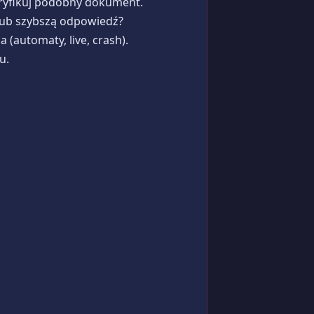
weryfikuj podobny dokument.
i lub szybszą odpowiedź?
 (automaty, live, crash).
u.