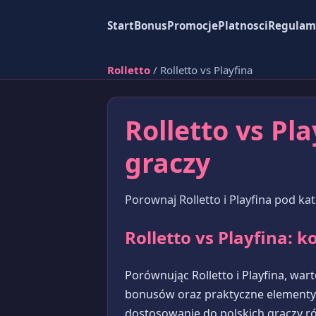
Start
Bonus
Promocje
Platnosci
Regulam
Rolletto
/ Rolletto vs Playfina
Rolletto vs Pl
graczy
Porownaj Rolletto i Playfina pod ka
Rolletto vs Playfina: 
Porównując Rolletto i Playfina, war
bonusów oraz praktyczne elementy k
dostosowanie do polskich graczy r