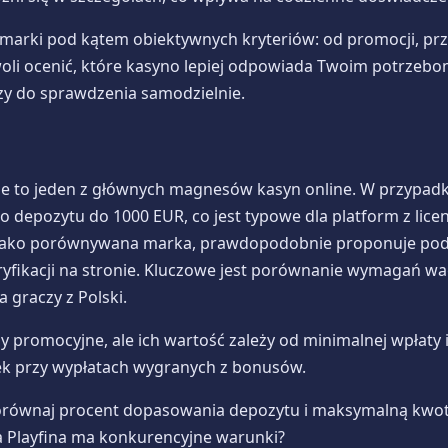
marki pod kątem obiektywnych kryteriów: od promocji, prz
woli ocenić, które kasyno lepiej odpowiada Twoim potrzebo
czy do sprawdzenia samodzielnie.
je to jeden z głównych magnesów kasyn online. W przypadk
o depozytu do 1000 EUR, co jest typowe dla platform z lice
, jako porównywana marka, prawdopodobnie proponuje pod
fikacji na stronie. Kluczowe jest porównanie wymagań wa
graczy z Polski.
promocyjne, ale ich wartość zależy od minimalnej wpłaty i 
ek przy wypłatach wygranych z bonusów.
orównaj procent dopasowania depozytu i maksymalną kwotę 
 a Playfina ma konkurencyjne warunki?