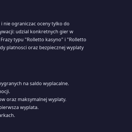
nie ograniczac oceny tylko do
wacji: udzial konkretnych gier w
razy typu "Rolletto kasyno" i "Rolletto
ody platnosci oraz bezpiecznej wyplaty
wygranych na saldo wyplacalne.
ocji.
tow oraz maksymalnej wyplaty.
pierwsza wyplata.
arkach.