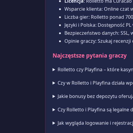
Licencja
: Rolletto ma Curacao
Wsparcie klienta: Online czat w
Liczba gier: Rolletto ponad 70
Języki i Polska: Dostępność PL 
Bezpieczeństwo danych: SSL, w
Opinie graczy: Szukaj recenzji 
Najczęstsze pytania graczy
Rolletto czy Playfina – które kasy
Czy w Rolletto i Playfina działa w
Jakie bonusy bez depozytu oferują 
Czy Rolletto i Playfina są legalne 
Jak wygląda logowanie i rejestrac