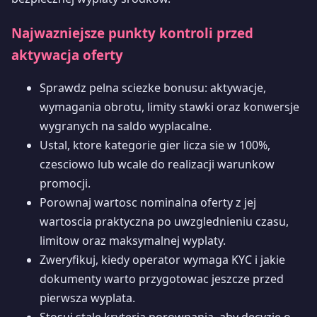
Najwazniejsze punkty kontroli przed
aktywacja oferty
Sprawdz pelna sciezke bonusu: aktywacje,
wymagania obrotu, limity stawki oraz konwersje
wygranych na saldo wyplacalne.
Ustal, ktore kategorie gier licza sie w 100%,
czesciowo lub wcale do realizacji warunkow
promocji.
Porownaj wartosc nominalna oferty z jej
wartoscia praktyczna po uwzglednieniu czasu,
limitow oraz maksymalnej wyplaty.
Zweryfikuj, kiedy operator wymaga KYC i jakie
dokumenty warto przygotowac jeszcze przed
pierwsza wyplata.