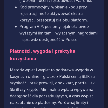
(10-20%) – oceń częstotliwość i warunki.
Kod promocyjny: wpisanie kodu przy
rejestracji może aktywować ekstra
korzyści; przetestuj dla obu platform.
Program VIP: poziomy lojalnościowe z
wyższymi limitami i wyłącznymi nagrodami
– sprawdź dostępność w Polsce.
Płatności, wygoda i praktyka
korzystania
Metody wpłat i wypłat to podstawa wygody w
kasynach online – gracze z Polski cenią BLIK za
szybkość i brak prowizji, obok kart, portfeli jak
Skrill czy krypto. Minimalna wpłata wpływa na
dostępność dla początkujących, a czas wypłat
na zaufanie do platformy. Porównaj limity i