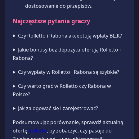
dostosowanie do przepisów.
Najczęstsze pytania graczy
Czy Rolletto i Rabona akceptują wpłaty BLIK?
Jakie bonusy bez depozytu oferują Rolletto i
Rabona?
Czy wypłaty w Rolletto i Rabona są szybkie?
Czy warto grać w Rolletto czy Rabona w
Polsce?
Jak zalogować się i zarejestrować?
Podsumowując porównanie, sprawdź aktualną
ofertę
Rolletto
, by zobaczyć, czy pasuje do
Twoich oczekiwań – warunki promocji i