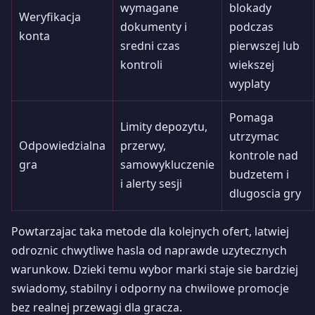
wymagane
blokady
Weryfikacja
dokumenty i
podczas
konta
sredni czas
pierwszej lub
kontroli
wiekszej
wyplaty
Pomaga
Limity depozytu,
utrzymac
Odpowiedzialna
przerwy,
kontrole nad
gra
samowykluczenie
budzetem i
i alerty sesji
dlugoscia gry
Powtarzajac taka metode dla kolejnych ofert, latwiej
odroznic chwytliwe hasla od naprawde uzytecznych
warunkow. Dzieki temu wybor marki staje sie bardziej
swiadomy, stabilny i odporny na chwilowe promocje
bez realnej przewagi dla gracza.