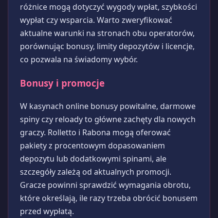
różnice mogą dotyczyć wygody wpłat, szybkości
wypłat czy wsparcia. Warto zweryfikować
aktualne warunki na stronach obu operatorów,
porównując bonusy, limity depozytów i licencje,
co pozwala na świadomy wybór.
Bonusy i promocje
W kasynach online bonusy powitalne, darmowe
spiny czy reloady to główne zachęty dla nowych
graczy. Rolletto i Rabona mogą oferować
pakiety z procentowym dopasowaniem
depozytu lub dodatkowymi spinami, ale
szczegóły zależą od aktualnych promocji.
Gracze powinni sprawdzić wymagania obrotu,
które określają, ile razy trzeba obrócić bonusem
przed wypłatą.