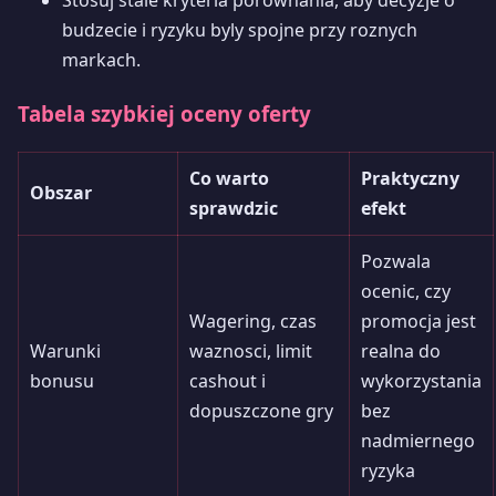
Stosuj stale kryteria porownania, aby decyzje o
budzecie i ryzyku byly spojne przy roznych
markach.
Tabela szybkiej oceny oferty
Co warto
Praktyczny
Obszar
sprawdzic
efekt
Pozwala
ocenic, czy
Wagering, czas
promocja jest
Warunki
waznosci, limit
realna do
bonusu
cashout i
wykorzystania
dopuszczone gry
bez
nadmiernego
ryzyka