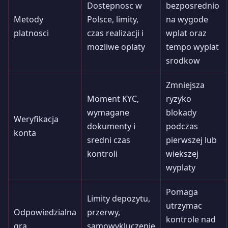
Dostepnosc w
bezposrednio
Metody
Polsce, limity,
na wygode
platnosci
czas realizacji i
wplat oraz
mozliwe oplaty
tempo wyplat
srodkow
Zmniejsza
Moment KYC,
ryzyko
wymagane
blokady
Weryfikacja
dokumenty i
podczas
konta
sredni czas
pierwszej lub
kontroli
wiekszej
wyplaty
Pomaga
Limity depozytu,
utrzymac
Odpowiedzialna
przerwy,
kontrole nad
gra
samowykluczenie