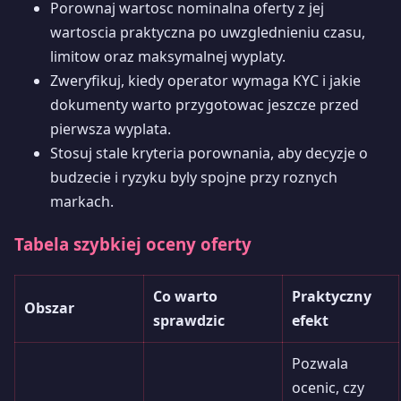
Porownaj wartosc nominalna oferty z jej
wartoscia praktyczna po uwzglednieniu czasu,
limitow oraz maksymalnej wyplaty.
Zweryfikuj, kiedy operator wymaga KYC i jakie
dokumenty warto przygotowac jeszcze przed
pierwsza wyplata.
Stosuj stale kryteria porownania, aby decyzje o
budzecie i ryzyku byly spojne przy roznych
markach.
Tabela szybkiej oceny oferty
Co warto
Praktyczny
Obszar
sprawdzic
efekt
Pozwala
ocenic, czy