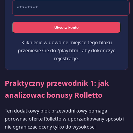
Utworz konto
Klikniecie w dowolne miejsce tego bloku
przeniesie Cie do /play.html, aby dokonczyc
rejestracje.
Praktyczny przewodnik 1: jak
analizowac bonusy Rolletto
Ten dodatkowy blok przewodnikowy pomaga
porownac oferte Rolletto w uporzadkowany sposob i
nie ograniczac oceny tylko do wysokosci