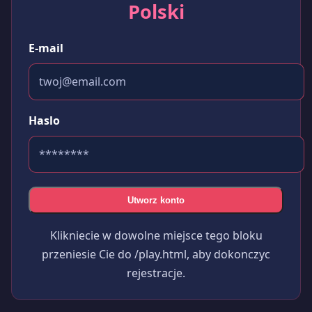
Polski
E-mail
Haslo
Utworz konto
Klikniecie w dowolne miejsce tego bloku
przeniesie Cie do /play.html, aby dokonczyc
rejestracje.