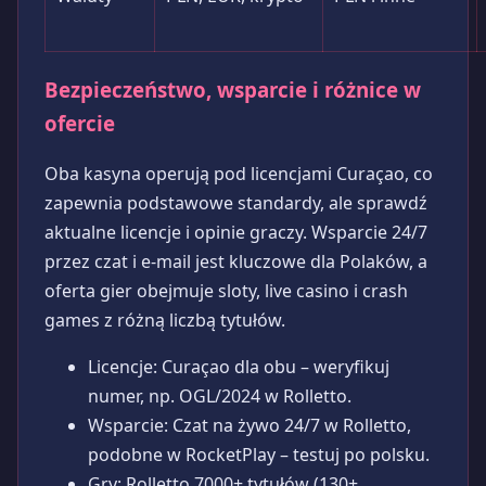
Bezpieczeństwo, wsparcie i różnice w
ofercie
Oba kasyna operują pod licencjami Curaçao, co
zapewnia podstawowe standardy, ale sprawdź
aktualne licencje i opinie graczy. Wsparcie 24/7
przez czat i e-mail jest kluczowe dla Polaków, a
oferta gier obejmuje sloty, live casino i crash
games z różną liczbą tytułów.
Licencje: Curaçao dla obu – weryfikuj
numer, np. OGL/2024 w Rolletto.
Wsparcie: Czat na żywo 24/7 w Rolletto,
podobne w RocketPlay – testuj po polsku.
Gry: Rolletto 7000+ tytułów (130+