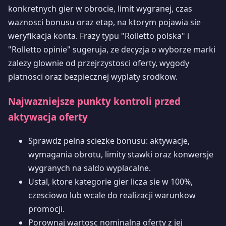
konkretnych gier w obrocie, limit wygranej, czas
waznosci bonusu oraz etap, na ktorym pojawia sie
weryfikacja konta. Frazy typu "Rolletto polska" i
"Rolletto opinie" sugeruja, ze decyzja o wyborze marki
zalezy glownie od przejrzystosci oferty, wygody
platnosci oraz bezpiecznej wyplaty srodkow.
Najwazniejsze punkty kontroli przed
aktywacja oferty
Sprawdz pelna sciezke bonusu: aktywacje,
wymagania obrotu, limity stawki oraz konwersje
wygranych na saldo wyplacalne.
Ustal, ktore kategorie gier licza sie w 100%,
czesciowo lub wcale do realizacji warunkow
promocji.
Porownaj wartosc nominalna oferty z jej