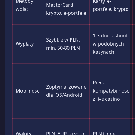
Metody
Karty, e-
MasterCard,
wpłat
portfele, krypto
krypto, e-portfele
1-3 dni cashout
Szybkie w PLN,
Wypłaty
w podobnych
min. 50-80 PLN
kasynach
Pełna
Zoptymalizowane
Mobilność
kompatybilność
dla iOS/Android
z live casino
Waluty
PLN, EUR, krypto
PLN i inne