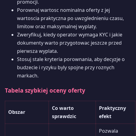
promocji.
Porownaj wartosc nominalna oferty z jej
wartoscia praktyczna po uwzglednieniu czasu,
limitow oraz maksymalnej wyplaty.
Zweryfikuj, kiedy operator wymaga KYC i jakie
dokumenty warto przygotowac jeszcze przed
pierwsza wyplata.
Stosuj stale kryteria porownania, aby decyzje o
budzecie i ryzyku byly spojne przy roznych
markach.
Tabela szybkiej oceny oferty
Co warto
Praktyczny
Obszar
sprawdzic
efekt
Pozwala