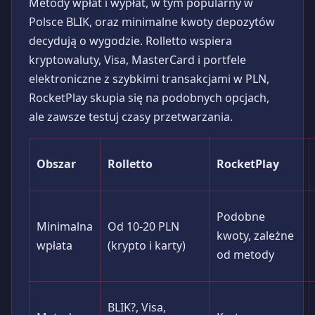
Metody wpłat i wypłat, w tym popularny w
Polsce BLIK, oraz minimalne kwoty depozytów
decydują o wygodzie. Rolletto wspiera
kryptowaluty, Visa, MasterCard i portfele
elektroniczne z szybkimi transakcjami w PLN,
RocketPlay skupia się na podobnych opcjach,
ale zawsze testuj czasy przetwarzania.
Obszar
Rolletto
RocketPlay
Podobne
Minimalna
Od 10-20 PLN
kwoty, zależne
wpłata
(krypto i karty)
od metody
BLIK?, Visa,