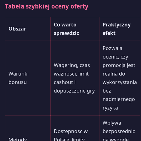
Tabela szybkiej oceny oferty
Co warto
Praktyczny
Obszar
sprawdzic
efekt
Pozwala
ocenic, czy
Wagering, czas
promocja jest
Warunki
waznosci, limit
realna do
bonusu
cashout i
wykorzystania
dopuszczone gry
bez
nadmiernego
ryzyka
Wplywa
Dostepnosc w
bezposrednio
Metody
Polsce, limity,
na wygode