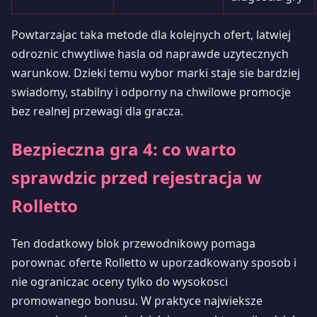
Powtarzajac taka metode dla kolejnych ofert, latwiej
odroznic chwytliwe hasla od naprawde uzytecznych
warunkow. Dzieki temu wybor marki staje sie bardziej
swiadomy, stabilny i odporny na chwilowe promocje
bez realnej przewagi dla gracza.
Bezpieczna gra 4: co warto
sprawdzic przed rejestracja w
Rolletto
Ten dodatkowy blok przewodnikowy pomaga
porownac oferte Rolletto w uporzadkowany sposob i
nie ograniczac oceny tylko do wysokosci
promowanego bonusu. W praktyce najwieksze