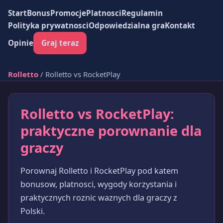
Start
Bonus
Promocje
Platnosci
Regulamin
Polityka prywatnosci
Odpowiedzialna gra
Kontakt
Opinie
Graj teraz
Rolletto
/ Rolletto vs RocketPlay
Rolletto vs RocketPlay:
praktyczne porownanie dla
graczy
Porownaj Rolletto i RocketPlay pod katem
bonusow, platnosci, wygody korzystania i
praktycznych roznic waznych dla graczy z
Polski.