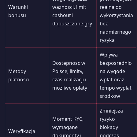
Warunki
waznosci, limit
realna do
bonusu
cashout i
wykorzystania
dopuszczone gry
bez
nadmiernego
ryzyka
Wplywa
Dostepnosc w
bezposrednio
Metody
Polsce, limity,
na wygode
platnosci
czas realizacji i
wplat oraz
mozliwe oplaty
tempo wyplat
srodkow
Zmniejsza
Moment KYC,
ryzyko
wymagane
blokady
Weryfikacja
dokumenty i
podczas