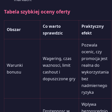
Tabela szybkiej oceny oferty
Co warto
Praktyczny
Obszar
sprawdzic
efekt
Pozwala
ocenic, czy
Wagering, czas
promocja jest
Warunki
waznosci, limit
realna do
bonusu
cashout i
wykorzystania
dopuszczone gry
bez
nadmiernego
ryzyka
Wplywa
Dostepnosc w
bezposrednio