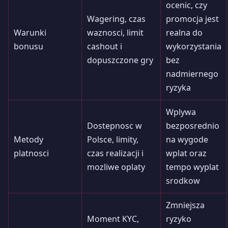
ocenic, czy
Wagering, czas
promocja jest
Warunki
waznosci, limit
realna do
bonusu
cashout i
wykorzystania
dopuszczone gry
bez
nadmiernego
ryzyka
Wplywa
Dostepnosc w
bezposrednio
Metody
Polsce, limity,
na wygode
platnosci
czas realizacji i
wplat oraz
mozliwe oplaty
tempo wyplat
srodkow
Zmniejsza
Moment KYC,
ryzyko