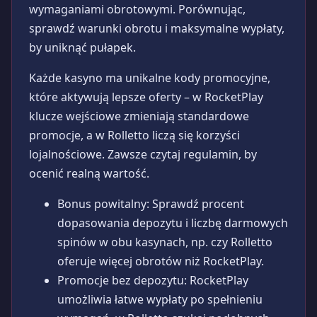
wymaganiami obrotowymi. Porównując,
sprawdź warunki obrotu i maksymalne wypłaty,
by uniknąć pułapek.
Każde kasyno ma unikalne kody promocyjne,
które aktywują lepsze oferty – w RocketPlay
klucze wejściowe zmieniają standardowe
promocje, a w Rolletto liczą się korzyści
lojalnościowe. Zawsze czytaj regulamin, by
ocenić realną wartość.
Bonus powitalny: Sprawdź procent
dopasowania depozytu i liczbę darmowych
spinów w obu kasynach, np. czy Rolletto
oferuje więcej obrotów niż RocketPlay.
Promocje bez depozytu: RocketPlay
umożliwia łatwe wypłaty po spełnieniu