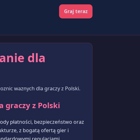
Graj teraz
anie dla
oznic waznych dla graczy z Polski.
a graczy z Polski
tody płatności, bezpieczeństwo oraz
urze, z bogatą ofertą gier i
tandardowymi regulacjami.