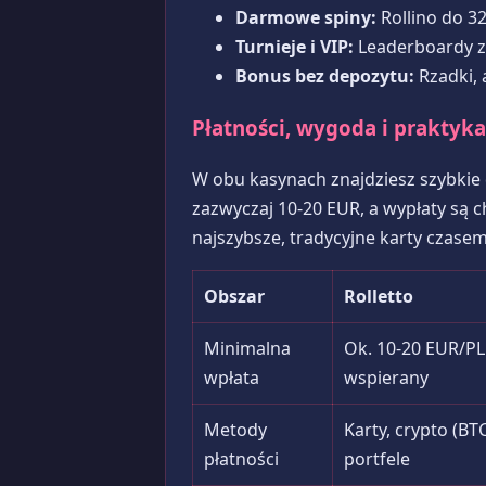
Darmowe spiny:
Rollino do 3
Turnieje i VIP:
Leaderboardy z
Bonus bez depozytu:
Rzadki,
Płatności, wygoda i praktyka
W obu kasynach znajdziesz szybkie d
zazwyczaj 10-20 EUR, a wypłaty są
najszybsze, tradycyjne karty czasem
Obszar
Rolletto
Minimalna
Ok. 10-20 EUR/PL
wpłata
wspierany
Metody
Karty, crypto (BTC
płatności
portfele