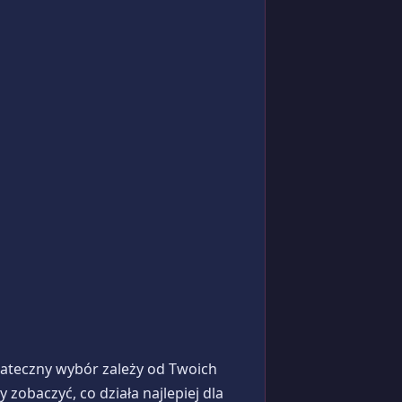
ateczny wybór zależy od Twoich
y zobaczyć, co działa najlepiej dla