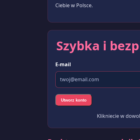
Ciebie w Polsce.
Szybka i bezp
E-mail
Utworz konto
Klikniecie w dowol