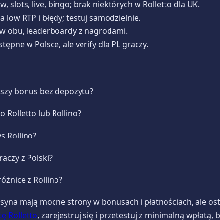
, slots, live, bingo; brak niektórych w Rolletto dla UK.
a low RTP i błędy; testuj samodzielnie.
w obu, leaderboardy z nagrodami.
tępne w Polsce, ale verify dla PL graczy.
epszy bonus bez depozytu?
o Rolletto lub Rollino?
vs Rollino?
raczy z Polski?
różnice z Rollino?
na mają mocne strony w bonusach i płatnościach, ale ost
ę Rolletto
, zarejestruj się i przetestuj z minimalną wpłatą, b