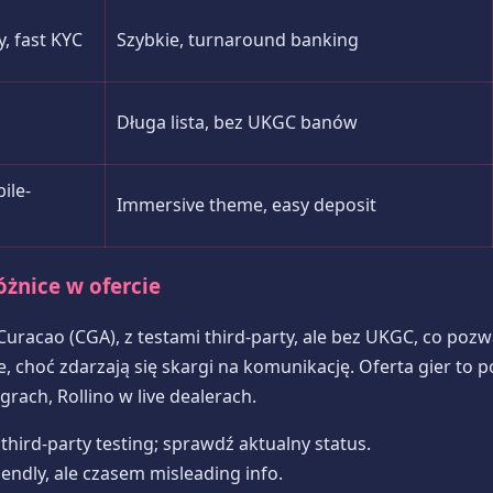
, fast KYC
Szybkie, turnaround banking
Długa lista, bez UKGC banów
ile-
Immersive theme, easy deposit
óżnice w ofercie
Curacao (CGA), z testami third-party, ale bez UKGC, co poz
, choć zdarzają się skargi na komunikację. Oferta gier to po
grach, Rollino w live dealerach.
third-party testing; sprawdź aktualny status.
iendly, ale czasem misleading info.