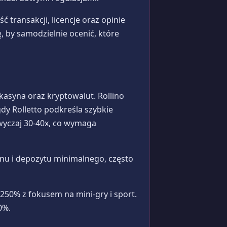
ć transakcji, licencje oraz opinie
 by samodzielnie ocenić, które
kasyna oraz kryptowalut. Rollino
dy Rolletto podkreśla szybkie
wyczaj 30-40x, co wymaga
onu i depozytu minimalnego, często
 250% z fokusem na mini-gry i sport.
0%.