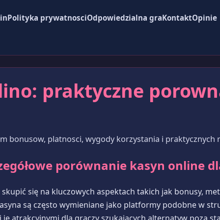
in
Polityka prywatnosci
Odpowiedzialna gra
Kontakt
Opinie
llino: praktyczne porown
em bonusow, platnosci, wygody korzystania i praktycznych r
zczegółowe porównanie kasyn online dl
o skupić się na kluczowych aspektach takich jak bonusy, me
yna są często wymieniane jako platformy podobne w strukt
i je atrakcyjnymi dla graczy szukających alternatyw poza s