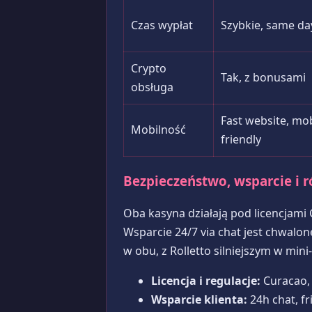
Czas wypłat
Szybkie, same day
Crypto
Tak, z bonusami
obsługa
Fast website, mob
Mobilność
friendly
Bezpieczeństwo, wsparcie i r
Oba kasyna działają pod licencjami 
Wsparcie 24/7 via chat jest chwalone
w obu, z Rolletto silniejszym w mini-
Licencja i regulacje:
Curacao, 
Wsparcie klienta:
24h chat, fr