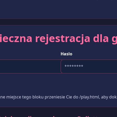
ieczna rejestracja dla g
Haslo
ne miejsce tego bloku przeniesie Cie do /play.html, aby dok