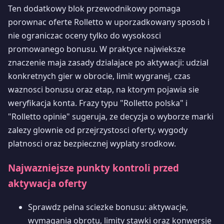
Ten dodatkowy blok przewodnikowy pomaga
porownac oferte Rolletto w uporzadkowany sposob i
nie ograniczac oceny tylko do wysokosci
promowanego bonusu. W praktyce najwieksze
znaczenie maja zasady dzialajace po aktywacji: udzial
konkretnych gier w obrocie, limit wygranej, czas
waznosci bonusu oraz etap, na ktorym pojawia sie
weryfikacja konta. Frazy typu "Rolletto polska" i
"Rolletto opinie" sugeruja, ze decyzja o wyborze marki
zalezy glownie od przejrzystosci oferty, wygody
platnosci oraz bezpiecznej wyplaty srodkow.
Najwazniejsze punkty kontroli przed
aktywacja oferty
Sprawdz pelna sciezke bonusu: aktywacje,
wymagania obrotu, limity stawki oraz konwersje