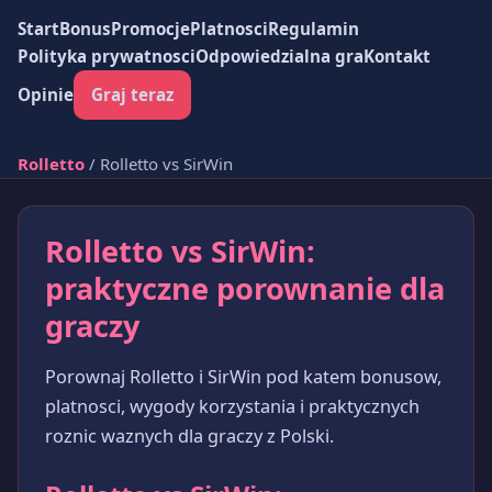
Start
Bonus
Promocje
Platnosci
Regulamin
Polityka prywatnosci
Odpowiedzialna gra
Kontakt
Opinie
Graj teraz
Rolletto
/ Rolletto vs SirWin
Rolletto vs SirWin:
praktyczne porownanie dla
graczy
Porownaj Rolletto i SirWin pod katem bonusow,
platnosci, wygody korzystania i praktycznych
roznic waznych dla graczy z Polski.