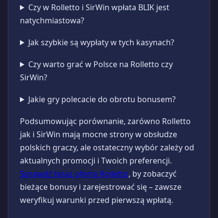
Czy w Rolletto i SirWin wpłata BLIK jest
natychmiastowa?
Jak szybkie są wypłaty w tych kasynach?
Czy warto grać w Polsce na Rolletto czy
SirWin?
Jakie gry polecacie do obrotu bonusem?
Podsumowując porównanie, zarówno Rolletto
jak i SirWin mają mocne strony w obsłudze
polskich graczy, ale ostateczny wybór zależy od
aktualnych promocji i Twoich preferencji.
Sprawdź teraz ofertę Rolletto
, by zobaczyć
bieżące bonusy i zarejestrować się – zawsze
weryfikuj warunki przed pierwszą wpłatą.