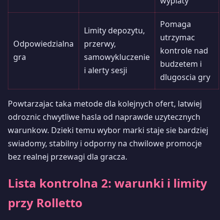
wyplaty
Pomaga
Limity depozytu,
utrzymac
Odpowiedzialna
przerwy,
kontrole nad
gra
samowykluczenie
budzetem i
i alerty sesji
dlugoscia gry
Powtarzajac taka metode dla kolejnych ofert, latwiej
odroznic chwytliwe hasla od naprawde uzytecznych
warunkow. Dzieki temu wybor marki staje sie bardziej
swiadomy, stabilny i odporny na chwilowe promocje
bez realnej przewagi dla gracza.
Lista kontrolna 2: warunki i limity
przy Rolletto