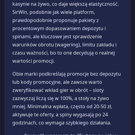
kasynie na żywo, co daje większą elastyczność.
SirWin, podobnie jak wiele platform,
prawdopodobnie proponuje pakiety z
procentowym dopasowaniem depozytu i
spinami, ale kluczowe jest sprawdzenie
warunków obrotu (wagering), limitu zakładu i
czasu ważności, bo to one decydują o realnej
wartości promocji.
Obie marki podkreślają promocje bez depozytu
lub kody promocyjne, ale zawsze warto
zweryfikować wkład gier w obrót – sloty
zazwyczaj liczą się w 100%, a stoły na żywo
mniej. Minimalna wpłata, często od 20-50 zł,
aktywuje te oferty, a spiny wygasają po 24
godzinach, co wymaga szybkiego działania.