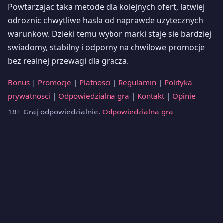
Powtarzajac taka metode dla kolejnych ofert, latwiej
odroznic chwytliwe hasla od naprawde uzytecznych
warunkow. Dzieki temu wybor marki staje sie bardziej
swiadomy, stabilny i odporny na chwilowe promocje
bez realnej przewagi dla gracza.
Bonus
|
Promocje
|
Platnosci
|
Regulamin
|
Polityka
prywatnosci
|
Odpowiedzialna gra
|
Kontakt
|
Opinie
18+ Graj odpowiedzialnie.
Odpowiedzialna gra