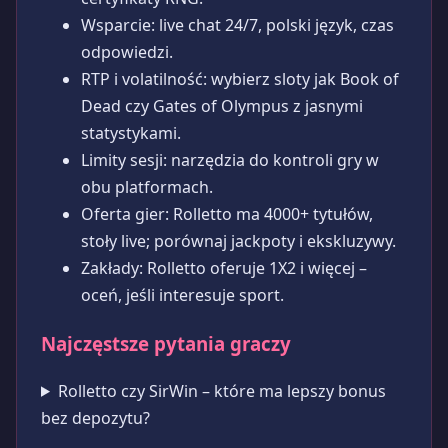
Wsparcie: live chat 24/7, polski język, czas
odpowiedzi.
RTP i volatilność: wybierz sloty jak Book of
Dead czy Gates of Olympus z jasnymi
statystykami.
Limity sesji: narzędzia do kontroli gry w
obu platformach.
Oferta gier: Rolletto ma 4000+ tytułów,
stoły live; porównaj jackpoty i ekskluzywy.
Zakłady: Rolletto oferuje 1X2 i więcej –
oceń, jeśli interesuje sport.
Najczęstsze pytania graczy
Rolletto czy SirWin – które ma lepszy bonus
bez depozytu?