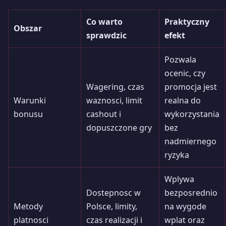
Co warto
Praktyczny
Obszar
sprawdzic
efekt
Pozwala
ocenic, czy
Wagering, czas
promocja jest
Warunki
waznosci, limit
realna do
bonusu
cashout i
wykorzystania
dopuszczone gry
bez
nadmiernego
ryzyka
Wplywa
Dostepnosc w
bezposrednio
Metody
Polsce, limity,
na wygode
platnosci
czas realizacji i
wplat oraz