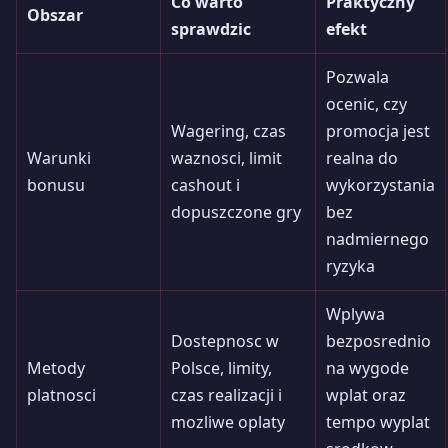
Co warto
Praktyczny
Obszar
sprawdzic
efekt
Pozwala
ocenic, czy
Wagering, czas
promocja jest
Warunki
waznosci, limit
realna do
bonusu
cashout i
wykorzystania
dopuszczone gry
bez
nadmiernego
ryzyka
Wplywa
Dostepnosc w
bezposrednio
Metody
Polsce, limity,
na wygode
platnosci
czas realizacji i
wplat oraz
mozliwe oplaty
tempo wyplat