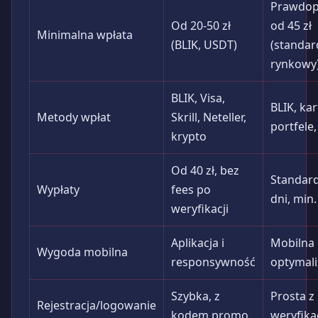
Prawdop
Od 20-50 zł
od 45 zł
Minimalna wpłata
(BLIK, USDT)
(standar
rynkowy
BLIK, Visa,
BLIK, kar
Metody wpłat
Skrill, Neteller,
portfele,
krypto
Od 40 zł, bez
Standar
Wypłaty
fees po
dni, min.
weryfikacji
Aplikacja i
Mobilna
Wygoda mobilna
responsywność
optymali
Szybka, z
Prosta z
Rejestracja/logowanie
kodem promo
weryfika