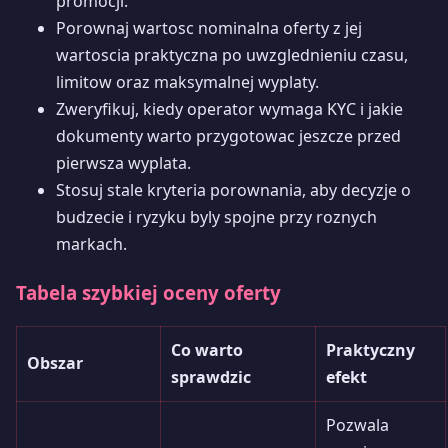
promocji.
Porownaj wartosc nominalna oferty z jej
wartoscia praktyczna po uwzglednieniu czasu,
limitow oraz maksymalnej wyplaty.
Zweryfikuj, kiedy operator wymaga KYC i jakie
dokumenty warto przygotowac jeszcze przed
pierwsza wyplata.
Stosuj stale kryteria porownania, aby decyzje o
budzecie i ryzyku byly spojne przy roznych
markach.
Tabela szybkiej oceny oferty
Co warto
Praktyczny
Obszar
sprawdzic
efekt
Pozwala