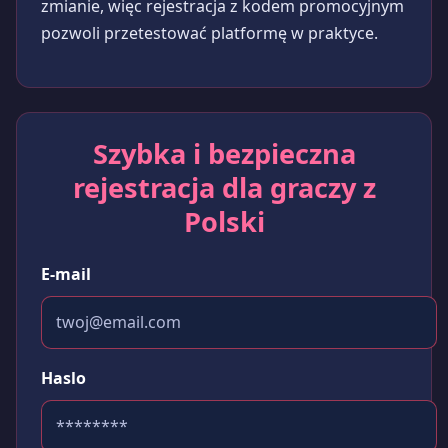
zmianie, więc rejestracja z kodem promocyjnym
pozwoli przetestować platformę w praktyce.
Szybka i bezpieczna
rejestracja dla graczy z
Polski
E-mail
Haslo