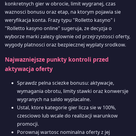
konkretnych gier w obrocie, limit wygranej, czas
waznosci bonusu oraz etap, na ktorym pojawia sie
weryfikacja konta. Frazy typu "Rolletto kasyno" i
"Rolletto kasyno online" sugeruja, ze decyzja o
wyborze marki zalezy glownie od przejrzystosci oferty,
wygody platnosci oraz bezpiecznej wyplaty srodkow.
Najwazniejsze punkty kontroli przed
aktywacja oferty
Sprawdz pelna sciezke bonusu: aktywacje,
wymagania obrotu, limity stawki oraz konwersje
wygranych na saldo wyplacalne.
Ustal, ktore kategorie gier licza sie w 100%,
czesciowo lub wcale do realizacji warunkow
promocji.
Porownaj wartosc nominalna oferty z jej