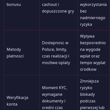
bonusu
cashout i
wykorzystania
dopuszczone gry
bez
nadmiernego
ryzyka
Wplywa
Dostepnosc w
bezposrednio
Metody
Polsce, limity,
na wygode
platnosci
czas realizacji i
wplat oraz
mozliwe oplaty
tempo wyplat
srodkow
Zmniejsza
Moment KYC,
ryzyko
wymagane
blokady
Weryfikacja
dokumenty i
podczas
konta
sredni czas
pierwszej lub