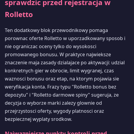
sprawdzic przed rejestracja w
Rolletto
Ten dodatkowy blok przewodnikowy pomaga
porownac oferte Rolletto w uporzadkowany sposob i
nie ograniczac oceny tylko do wysokosci
promowanego bonusu. W praktyce najwieksze
znaczenie maja zasady dzialajace po aktywacji: udzial
konkretnych gier w obrocie, limit wygranej, czas
waznosci bonusu oraz etap, na ktorym pojawia sie
weryfikacja konta. Frazy typu "Rolletto bonus bez
depozytu" i "Rolletto darmowe spiny" sugeruja, ze
decyzja o wyborze marki zalezy glownie od
przejrzystosci oferty, wygody platnosci oraz
bezpiecznej wyplaty srodkow.
Najwazniejsze punkty kontroli przed