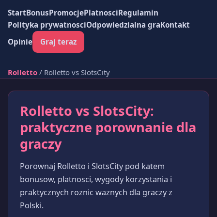
Start
Bonus
Promocje
Platnosci
Regulamin
Polityka prywatnosci
Odpowiedzialna gra
Kontakt
Opinie
Graj teraz
Rolletto
/ Rolletto vs SlotsCity
Rolletto vs SlotsCity:
praktyczne porownanie dla
graczy
Porownaj Rolletto i SlotsCity pod katem
bonusow, platnosci, wygody korzystania i
praktycznych roznic waznych dla graczy z
Polski.