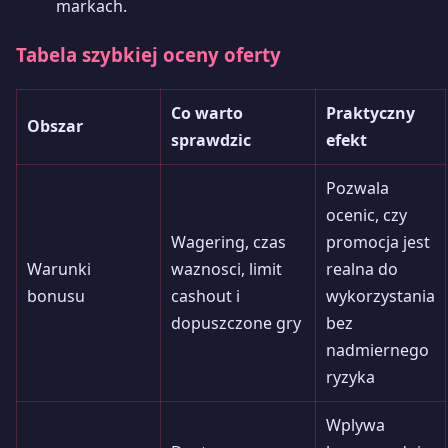
markach.
Tabela szybkiej oceny oferty
Co warto
Praktyczny
Obszar
sprawdzic
efekt
Pozwala
ocenic, czy
Wagering, czas
promocja jest
Warunki
waznosci, limit
realna do
bonusu
cashout i
wykorzystania
dopuszczone gry
bez
nadmiernego
ryzyka
Wplywa