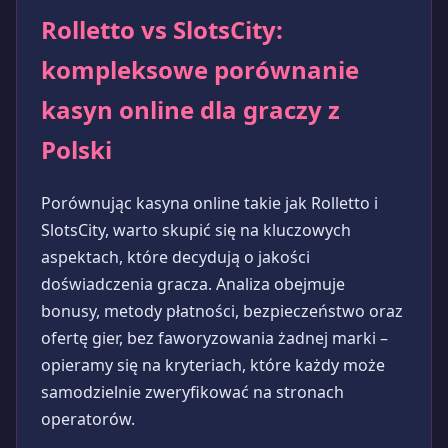
Rolletto vs SlotsCity:
kompleksowe porównanie
kasyn online dla graczy z
Polski
Porównując kasyna online takie jak Rolletto i
SlotsCity, warto skupić się na kluczowych
aspektach, które decydują o jakości
doświadczenia gracza. Analiza obejmuje
bonusy, metody płatności, bezpieczeństwo oraz
ofertę gier, bez faworyzowania żadnej marki –
opieramy się na kryteriach, które każdy może
samodzielnie zweryfikować na stronach
operatorów.