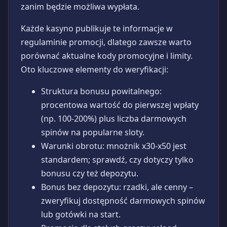
zanim będzie możliwa wypłata.
Każde kasyno publikuje te informacje w
regulaminie promocji, dlatego zawsze warto
porównać aktualne kody promocyjne i limity.
Oto kluczowe elementy do weryfikacji:
Struktura bonusu powitalnego:
procentowa wartość do pierwszej wpłaty
(np. 100-200%) plus liczba darmowych
spinów na popularne sloty.
Warunki obrotu: mnożnik x30-x50 jest
standardem; sprawdź, czy dotyczy tylko
bonusu czy też depozytu.
Bonus bez depozytu: rzadki, ale cenny –
zweryfikuj dostępność darmowych spinów
lub gotówki na start.