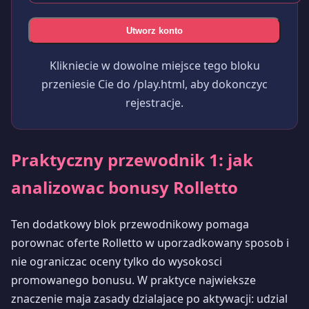
Utworz konto
Klikniecie w dowolne miejsce tego bloku
przeniesie Cie do /play.html, aby dokonczyc
rejestracje.
Praktyczny przewodnik 1: jak
analizowac bonusy Rolletto
Ten dodatkowy blok przewodnikowy pomaga
porownac oferte Rolletto w uporzadkowany sposob i
nie ograniczac oceny tylko do wysokosci
promowanego bonusu. W praktyce najwieksze
znaczenie maja zasady dzialajace po aktywacji: udzial