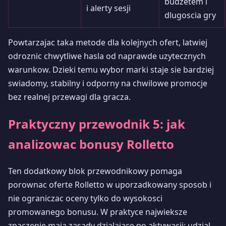
budzetem i
i alerty sesji
dlugoscia gry
Powtarzajac taka metode dla kolejnych ofert, latwiej
odroznic chwytliwe hasla od naprawde uzytecznych
warunkow. Dzieki temu wybor marki staje sie bardziej
swiadomy, stabilny i odporny na chwilowe promocje
bez realnej przewagi dla gracza.
Praktyczny przewodnik 5: jak
analizowac bonusy Rolletto
Ten dodatkowy blok przewodnikowy pomaga
porownac oferte Rolletto w uporzadkowany sposob i
nie ograniczac oceny tylko do wysokosci
promowanego bonusu. W praktyce najwieksze
znaczenie maja zasady dzialajace po aktywacji: udzial