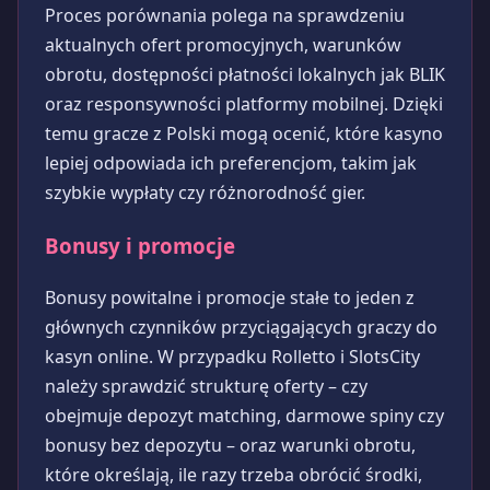
Proces porównania polega na sprawdzeniu
aktualnych ofert promocyjnych, warunków
obrotu, dostępności płatności lokalnych jak BLIK
oraz responsywności platformy mobilnej. Dzięki
temu gracze z Polski mogą ocenić, które kasyno
lepiej odpowiada ich preferencjom, takim jak
szybkie wypłaty czy różnorodność gier.
Bonusy i promocje
Bonusy powitalne i promocje stałe to jeden z
głównych czynników przyciągających graczy do
kasyn online. W przypadku Rolletto i SlotsCity
należy sprawdzić strukturę oferty – czy
obejmuje depozyt matching, darmowe spiny czy
bonusy bez depozytu – oraz warunki obrotu,
które określają, ile razy trzeba obrócić środki,