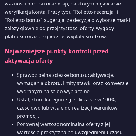
waznosci bonusu oraz etap, na ktorym pojawia sie
weryfikacja konta. Frazy typu "Rolletto recenzja" i
"Rolletto bonus" sugeruja, ze decyzja o wyborze marki
zalezy glownie od przejrzystosci oferty, wygody
platnosci oraz bezpiecznej wyplaty srodkow.
Najwazniejsze punkty kontroli przed
aktywacja oferty
Sprawdz pelna sciezke bonusu: aktywacje,
wymagania obrotu, limity stawki oraz konwersje
wygranych na saldo wyplacalne.
Ustal, ktore kategorie gier licza sie w 100%,
czesciowo lub wcale do realizacji warunkow
promocji.
Porownaj wartosc nominalna oferty z jej
wartoscia praktyczna po uwzglednieniu czasu,