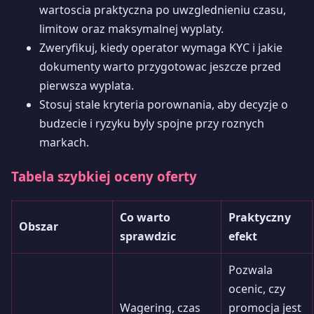
wartoscia praktyczna po uwzglednieniu czasu,
limitow oraz maksymalnej wyplaty.
Zweryfikuj, kiedy operator wymaga KYC i jakie
dokumenty warto przygotowac jeszcze przed
pierwsza wyplata.
Stosuj stale kryteria porownania, aby decyzje o
budzecie i ryzyku byly spojne przy roznych
markach.
Tabela szybkiej oceny oferty
Co warto
Praktyczny
Obszar
sprawdzic
efekt
Pozwala
ocenic, czy
Wagering, czas
promocja jest