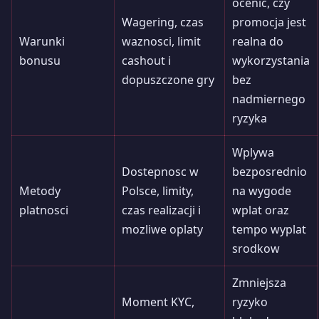
ocenic, czy
Wagering, czas
promocja jest
Warunki
waznosci, limit
realna do
bonusu
cashout i
wykorzystania
dopuszczone gry
bez
nadmiernego
ryzyka
Wplywa
Dostepnosc w
bezposrednio
Metody
Polsce, limity,
na wygode
platnosci
czas realizacji i
wplat oraz
mozliwe oplaty
tempo wyplat
srodkow
Zmniejsza
Moment KYC,
ryzyko