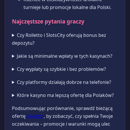
turnieje lub promocje lokalne dla Polski.
Najczęstsze pytania graczy
Czy Rolletto i SlotsCity oferują bonus bez
depozytu?
Jakie są minimalne wpłaty w tych kasynach?
Czy wypłaty są szybkie i bez problemów?
Czy platformy działają dobrze na telefonie?
Które kasyno ma lepszą ofertę dla Polaków?
Podsumowując porównanie, sprawdź bieżącą
ofertę
Rolletto
, by zobaczyć, czy spełnia Twoje
oczekiwania – promocje i warunki mogą ulec