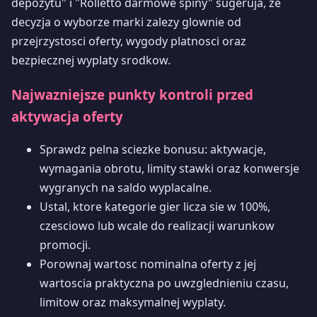
depozytu" i "Rolletto darmowe spiny" sugeruja, ze
decyzja o wyborze marki zalezy glownie od
przejrzystosci oferty, wygody platnosci oraz
bezpiecznej wyplaty srodkow.
Najwazniejsze punkty kontroli przed
aktywacja oferty
Sprawdz pelna sciezke bonusu: aktywacje,
wymagania obrotu, limity stawki oraz konwersje
wygranych na saldo wyplacalne.
Ustal, ktore kategorie gier licza sie w 100%,
czesciowo lub wcale do realizacji warunkow
promocji.
Porownaj wartosc nominalna oferty z jej
wartoscia praktyczna po uwzglednieniu czasu,
limitow oraz maksymalnej wyplaty.