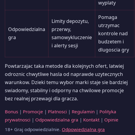
wyplaty
Pomaga
Limity depozytu,
utrzymac
Odpowiedzialna
przerwy,
kontrole nad
gra
samowykluczenie
budzetem i
i alerty sesji
dlugoscia gry
Powtarzajac taka metode dla kolejnych ofert, latwiej
odroznic chwytliwe hasla od naprawde uzytecznych
warunkow. Dzieki temu wybor marki staje sie bardziej
swiadomy, stabilny i odporny na chwilowe promocje
bez realnej przewagi dla gracza.
Bonus
|
Promocje
|
Platnosci
|
Regulamin
|
Polityka
prywatnosci
|
Odpowiedzialna gra
|
Kontakt
|
Opinie
18+ Graj odpowiedzialnie.
Odpowiedzialna gra