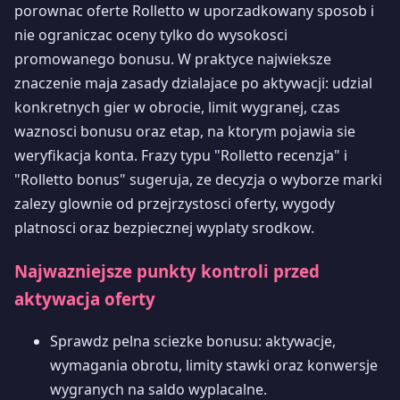
porownac oferte Rolletto w uporzadkowany sposob i
nie ograniczac oceny tylko do wysokosci
promowanego bonusu. W praktyce najwieksze
znaczenie maja zasady dzialajace po aktywacji: udzial
konkretnych gier w obrocie, limit wygranej, czas
waznosci bonusu oraz etap, na ktorym pojawia sie
weryfikacja konta. Frazy typu "Rolletto recenzja" i
"Rolletto bonus" sugeruja, ze decyzja o wyborze marki
zalezy glownie od przejrzystosci oferty, wygody
platnosci oraz bezpiecznej wyplaty srodkow.
Najwazniejsze punkty kontroli przed
aktywacja oferty
Sprawdz pelna sciezke bonusu: aktywacje,
wymagania obrotu, limity stawki oraz konwersje
wygranych na saldo wyplacalne.