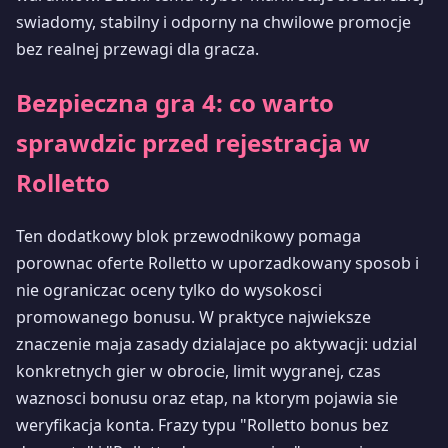
swiadomy, stabilny i odporny na chwilowe promocje
bez realnej przewagi dla gracza.
Bezpieczna gra 4: co warto
sprawdzic przed rejestracja w
Rolletto
Ten dodatkowy blok przewodnikowy pomaga
porownac oferte Rolletto w uporzadkowany sposob i
nie ograniczac oceny tylko do wysokosci
promowanego bonusu. W praktyce najwieksze
znaczenie maja zasady dzialajace po aktywacji: udzial
konkretnych gier w obrocie, limit wygranej, czas
waznosci bonusu oraz etap, na ktorym pojawia sie
weryfikacja konta. Frazy typu "Rolletto bonus bez