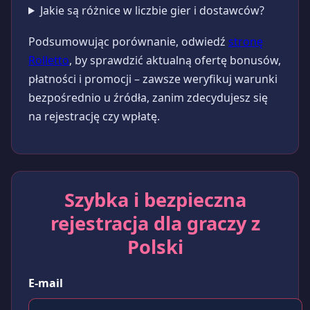
Jakie są różnice w liczbie gier i dostawców?
Podsumowując porównanie, odwiedź
stronę
Rolletto
, by sprawdzić aktualną ofertę bonusów,
płatności i promocji – zawsze weryfikuj warunki
bezpośrednio u źródła, zanim zdecydujesz się
na rejestrację czy wpłatę.
Szybka i bezpieczna
rejestracja dla graczy z
Polski
E-mail