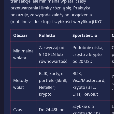
transakcje, ale minimalna wpłata, czasy
przetwarzania i limity różnią się. Praktyka
pokazuje, że wygoda zależy od urządzenia
(mobilne vs desktop) i szybkości weryfikacji KYC.
Obszar
Rolletto
Sportsbet.io
C
Zazwyczaj od
Podobnie niska,
C
Minimalna
5-10 PLN lub
często z krypto
p
wpłata
równowartość
od 20 USD
k
BLIK, karty, e-
BLIK,
O
Metody
portfele (Skrill,
Visa/Mastercard,
s
wpłat
Neteller),
krypto (BTC,
1
krypto
ETH), Revolut
Szybkie dla
L
Czas
Do 24-48h po
krypto (do 1h),
d