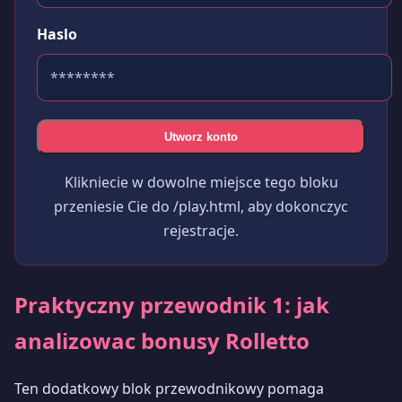
Haslo
Utworz konto
Klikniecie w dowolne miejsce tego bloku
przeniesie Cie do /play.html, aby dokonczyc
rejestracje.
Praktyczny przewodnik 1: jak
analizowac bonusy Rolletto
Ten dodatkowy blok przewodnikowy pomaga