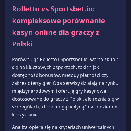
Rolletto vs Sportsbet.io:
kompleksowe porównanie
kasyn online dla graczy z
Polski
Porównując Rolletto i Sportsbet.io, warto skupić
się na kluczowych aspektach, takich jak
dostępność bonusów, metody płatności czy
zakres oferty gier. Oba serwisy działają na rynku
międzynarodowym i oferują gry kasynowe
dostosowane do graczy z Polski, ale różnią się w
szczegółach, które mogą wpłynąć na codzienne
korzystanie.
Analiza opiera się na kryteriach uniwersalnych