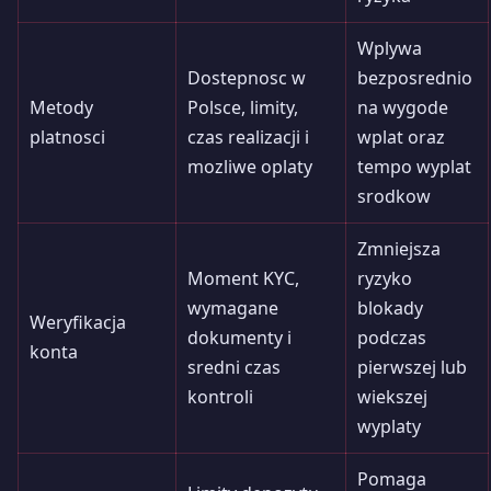
Wplywa
Dostepnosc w
bezposrednio
Metody
Polsce, limity,
na wygode
platnosci
czas realizacji i
wplat oraz
mozliwe oplaty
tempo wyplat
srodkow
Zmniejsza
Moment KYC,
ryzyko
wymagane
blokady
Weryfikacja
dokumenty i
podczas
konta
sredni czas
pierwszej lub
kontroli
wiekszej
wyplaty
Pomaga