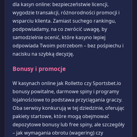
dla kasyn online: bezpieczeństwie licencji,
wygodzie transakcji, różnorodności promocji i
wsparciu klienta. Zamiast suchego rankingu,
podpowiadamy, na co zwrócić uwagę, by
samodzielnie ocenić, które kasyno lepiej
odpowiada Twoim potrzebom – bez pośpiechu i
nacisku na szybką decyzję.
Bonusy i promocje
W kasynach online jak Rolletto czy Sportsbet.io
bonusy powitalne, darmowe spiny i programy
lojalnościowe to podstawa przyciągania graczy.
Oba serwisy konkurują w tej dziedzinie, oferując
pakiety startowe, które mogą obejmować
depozytowe bonusy lub free spiny, ale szczegóły
– jak wymagania obrotu (wagering) czy