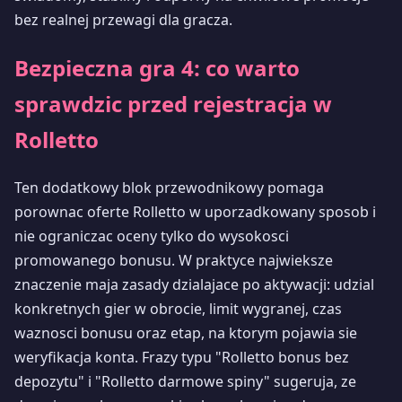
bez realnej przewagi dla gracza.
Bezpieczna gra 4: co warto
sprawdzic przed rejestracja w
Rolletto
Ten dodatkowy blok przewodnikowy pomaga
porownac oferte Rolletto w uporzadkowany sposob i
nie ograniczac oceny tylko do wysokosci
promowanego bonusu. W praktyce najwieksze
znaczenie maja zasady dzialajace po aktywacji: udzial
konkretnych gier w obrocie, limit wygranej, czas
waznosci bonusu oraz etap, na ktorym pojawia sie
weryfikacja konta. Frazy typu "Rolletto bonus bez
depozytu" i "Rolletto darmowe spiny" sugeruja, ze