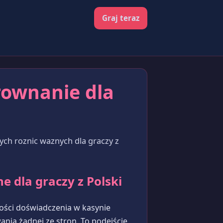
Graj teraz
rownanie dla
ych roznic waznych dla graczy z
e dla graczy z Polski
kości doświadczenia w kasynie
ania żadnej ze stron. To podejście