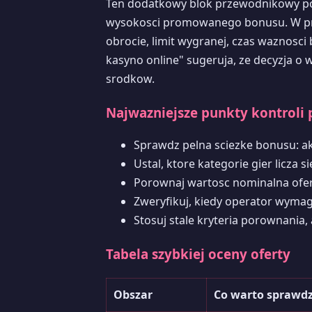
Ten dodatkowy blok przewodnikowy po
wysokosci promowanego bonusu. W prak
obrocie, limit wygranej, czas waznosci 
kasyno online" sugeruja, ze decyzja o 
srodkow.
Najwazniejsze punkty kontroli 
Sprawdz pelna sciezke bonusu: ak
Ustal, ktore kategorie gier licza
Porownaj wartosc nominalna ofert
Zweryfikuj, kiedy operator wymag
Stosuj stale kryteria porownania,
Tabela szybkiej oceny oferty
Obszar
Co warto sprawdz