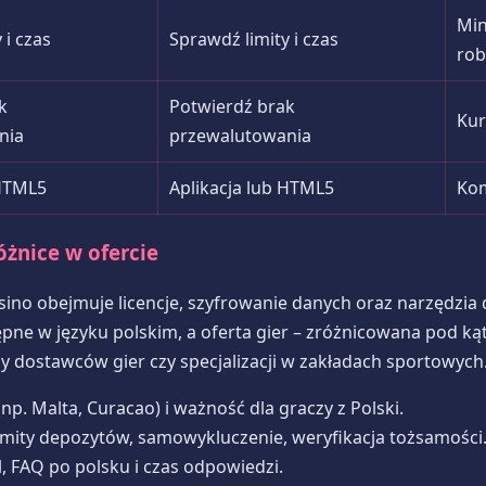
Min
 i czas
Sprawdź limity i czas
rob
k
Potwierdź brak
Kur
nia
przewalutowania
 HTML5
Aplikacja lub HTML5
Kom
óżnice w ofercie
sino obejmuje licencje, szyfrowanie danych oraz narzędzia
ne w języku polskim, a oferta gier – zróżnicowana pod kąt
by dostawców gier czy specjalizacji w zakładach sportowych
np. Malta, Curacao) i ważność dla graczy z Polski.
Limity depozytów, samowykluczenie, weryfikacja tożsamości
il, FAQ po polsku i czas odpowiedzi.