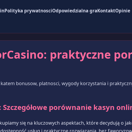
in
Polityka prywatnosci
Odpowiedzialna gra
Kontakt
Opinie
orCasino: praktyczne po
 katem bonusow, platnosci, wygody korzystania i praktyczn
: Szczegółowe porównanie kasyn onlin
skupiamy się na kluczowych aspektach, które decydują o ja
, dostępność usług i praktyczne rozwiązania, bez faworyzow