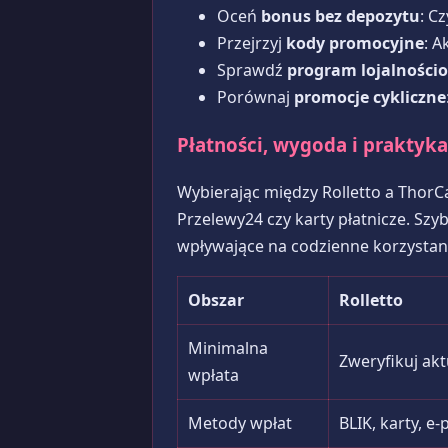
Oceń
bonus bez depozytu
: Cz
Przejrzyj
kody promocyjne
: A
Sprawdź
program lojalności
Porównaj
promocje cykliczne
Płatności, wygoda i praktyka
Wybierając między Rolletto a ThorC
Przelewy24 czy karty płatnicze. Szy
wpływające na codzienne korzystani
Obszar
Rolletto
Minimalna
Zweryfikuj ak
wpłata
Metody wpłat
BLIK, karty, e-