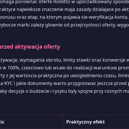
maga porownac oferte Rolletto w uporzadkowany sposob i 
tyce najwieksze znaczenie maja zasady dzialajace po akty
bonusu oraz etap, na ktorym pojawia sie weryfikacja konta. F
wyborze marki zalezy glownie od przejrzystosci oferty, wyg
przed aktywacja oferty
tywacje, wymagania obrotu, limity stawki oraz konwersje 
 sie w 100%, czesciowo lub wcale do realizacji warunkow prom
y z jej wartoscia praktyczna po uwzglednieniu czasu, limi
a KYC i jakie dokumenty warto przygotowac jeszcze przed 
 aby decyzje o budzecie i ryzyku byly spojne przy roznych m
ic
Praktyczny efekt