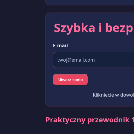
Szybka i bezp
E-mail
Utworz konto
Klikniecie w dowol
Praktyczny przewodnik 1