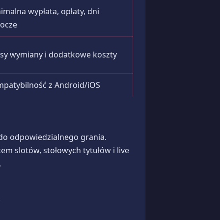
imalna wypłata, opłaty, dni
ocze
sy wymiany i dodatkowe koszty
patybilność z Android/iOS
 do odpowiedzialnego grania.
em slotów, stołowych tytułów i live
.
.