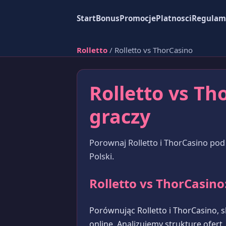
Start
Bonus
Promocje
Platnosci
Regulam
Rolletto
/ Rolletto vs ThorCasino
Rolletto vs Th
graczy
Porownaj Rolletto i ThorCasino pod
Polski.
Rolletto vs ThorCasino
Porównując Rolletto i ThorCasino, 
online. Analizujemy strukturę ofert