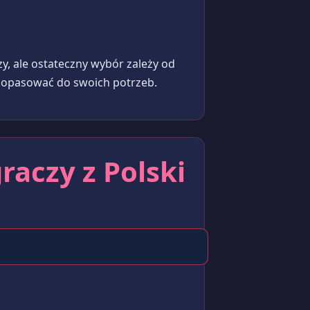
y, ale ostateczny wybór zależy od
 dopasować do swoich potrzeb.
raczy z Polski