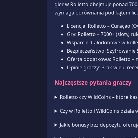
gier w Rolletto obejmuje ponad 700
wymaga porównania pod kątem licen
Licencja: Rolletto – Curaçao (
Gry: Rolletto – 7000+ (sloty, r
Wsparcie: Całodobowe w Rolletto
Bezpieczeństwo: Szyfrowanie S
Oferta dodatkowa: Rolletto – 
Opinie graczy: Brak wielu recen
Najczęstsze pytania graczy
Rolletto czy WildCoins – które ka
Czy w Rolletto i WildCoins działa 
Jakie bonusy bez depozytu oferują