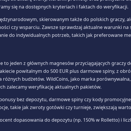
my się na dostępnych kryteriach i faktach do weryfikacji.
międzynarodowym, skierowanym także do polskich graczy, a
tności czy wsparciu. Zawsze sprawdzaj aktualne warunki na
nie do indywidualnych potrzeb, takich jak preferowane meto
je to jeden z głównych magnesów przyciągających graczy d
 pakiecie powitalnym do 500 EUR plus darmowe spiny, z ob
dla różnych budżetów. WildCoins, jako marka porównywaln
ych zalecamy weryfikację aktualnych pakietów.
onusy bez depozytu, darmowe spiny czy kody promocyjne
cje, takie jak zwroty gotówki czy turnieje, zwiększają war
rocent dopasowania do depozytu (np. 150% w Rolletto) i l