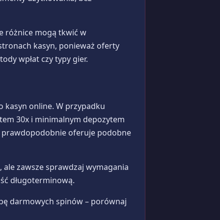
le różnice mogą tkwić w
 stronach kasyn, ponieważ oferty
dy wpłat czy typy gier.
o kasyn online. W przypadku
rótem 30x i minimalnym depozytem
a, prawdopodobnie oferuje podobne
, ale zawsze sprawdzaj wymagania
tość długoterminową.
iczbę darmowych spinów – porównaj