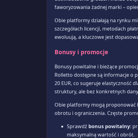
faworyzowania żadnej marki – opiera
Obie platformy działają na rynku 
szczegółach licencji, metodach pła
ewoluują, a kluczowe jest dopasowa
Bonusy i promocje
Bonusy powitalne i bieżące promoc
Rolletto dostępne są informacje o
20 EUR, co sugeruje elastyczność 
struktury, ale bez konkretnych dan
Obie platformy mogą proponować b
obrotu i ograniczenia. Częste promo
Sprawdź
bonus powitalny
: p
maksymalną wartość i obrót.