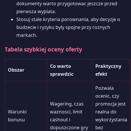
dokumenty warto przygotowac jeszcze przed
pierwsza wyplata.
Stosuj stale kryteria porownania, aby decyzje o
budzecie i ryzyku byly spojne przy roznych
markach.
Tabela szybkiej oceny oferty
Co warto
Praktyczny
Obszar
sprawdzic
efekt
Pozwala
ocenic, czy
Wagering, czas
promocja jest
Warunki
waznosci, limit
realna do
bonusu
cashout i
wykorzystania
dopuszczone gry
bez