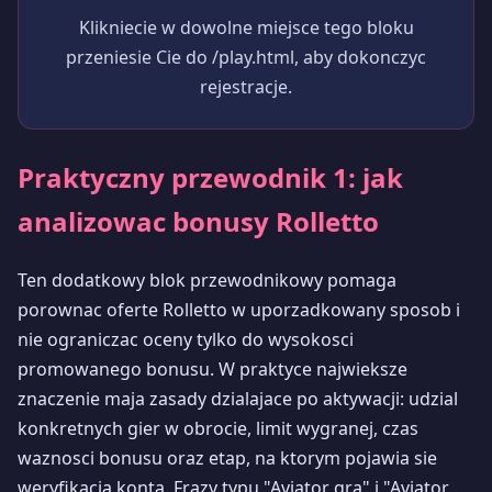
Klikniecie w dowolne miejsce tego bloku
przeniesie Cie do /play.html, aby dokonczyc
rejestracje.
Praktyczny przewodnik 1: jak
analizowac bonusy Rolletto
Ten dodatkowy blok przewodnikowy pomaga
porownac oferte Rolletto w uporzadkowany sposob i
nie ograniczac oceny tylko do wysokosci
promowanego bonusu. W praktyce najwieksze
znaczenie maja zasady dzialajace po aktywacji: udzial
konkretnych gier w obrocie, limit wygranej, czas
waznosci bonusu oraz etap, na ktorym pojawia sie
weryfikacja konta. Frazy typu "Aviator gra" i "Aviator