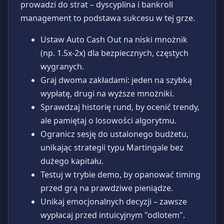
prowadzi do strat – dyscyplina i bankroll
management to podstawa sukcesu w tej grze.
Ustaw Auto Cash Out na niski mnożnik
(np. 1.5x-2x) dla bezpiecznych, częstych
wygranych.
Graj dwoma zakładami: jeden na szybką
wypłatę, drugi na wyższe mnożniki.
Sprawdzaj historię rund, by ocenić trendy,
ale pamiętaj o losowości algorytmu.
Ogranicz sesję do ustalonego budżetu,
unikając strategii typu Martingale bez
dużego kapitału.
Testuj w trybie demo, by opanować timing
przed grą na prawdziwe pieniądze.
Unikaj emocjonalnych decyzji – zawsze
wypłacaj przed intuicyjnym "odlotem".