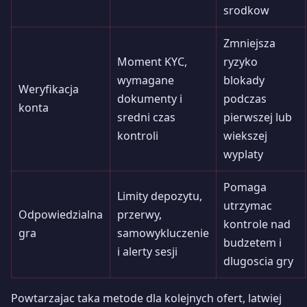
srodkow
Zmniejsza
Moment KYC,
ryzyko
wymagane
blokady
Weryfikacja
dokumenty i
podczas
konta
sredni czas
pierwszej lub
kontroli
wiekszej
wyplaty
Pomaga
Limity depozytu,
utrzymac
Odpowiedzialna
przerwy,
kontrole nad
gra
samowykluczenie
budzetem i
i alerty sesji
dlugoscia gry
Powtarzajac taka metode dla kolejnych ofert, latwiej