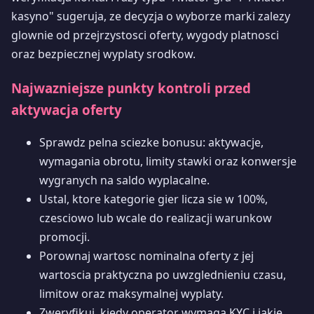
kasyno" sugeruja, ze decyzja o wyborze marki zalezy
glownie od przejrzystosci oferty, wygody platnosci
oraz bezpiecznej wyplaty srodkow.
Najwazniejsze punkty kontroli przed
aktywacja oferty
Sprawdz pelna sciezke bonusu: aktywacje,
wymagania obrotu, limity stawki oraz konwersje
wygranych na saldo wyplacalne.
Ustal, ktore kategorie gier licza sie w 100%,
czesciowo lub wcale do realizacji warunkow
promocji.
Porownaj wartosc nominalna oferty z jej
wartoscia praktyczna po uwzglednieniu czasu,
limitow oraz maksymalnej wyplaty.
Zweryfikuj, kiedy operator wymaga KYC i jakie