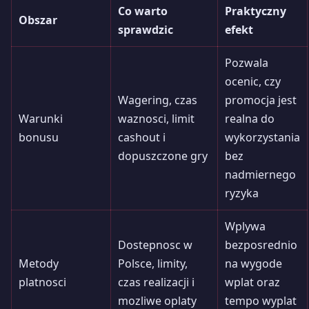
Co warto
Praktyczny
Obszar
sprawdzic
efekt
Pozwala
ocenic, czy
Wagering, czas
promocja jest
Warunki
waznosci, limit
realna do
bonusu
cashout i
wykorzystania
dopuszczone gry
bez
nadmiernego
ryzyka
Wplywa
Dostepnosc w
bezposrednio
Metody
Polsce, limity,
na wygode
platnosci
czas realizacji i
wplat oraz
mozliwe oplaty
tempo wyplat