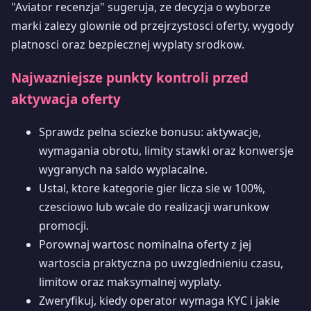
"Aviator recenzja" sugeruja, ze decyzja o wyborze
marki zalezy glownie od przejrzystosci oferty, wygody
platnosci oraz bezpiecznej wyplaty srodkow.
Najwazniejsze punkty kontroli przed
aktywacja oferty
Sprawdz pelna sciezke bonusu: aktywacje,
wymagania obrotu, limity stawki oraz konwersje
wygranych na saldo wyplacalne.
Ustal, ktore kategorie gier licza sie w 100%,
czesciowo lub wcale do realizacji warunkow
promocji.
Porownaj wartosc nominalna oferty z jej
wartoscia praktyczna po uwzglednieniu czasu,
limitow oraz maksymalnej wyplaty.
Zweryfikuj, kiedy operator wymaga KYC i jakie