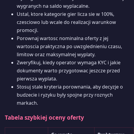
wygranych na saldo wyplacalne.
Ustal, ktore kategorie gier licza sie w 100%,
czesciowo lub wcale do realizacji warunkow
promocji.
Porownaj wartosc nominalna oferty z jej
wartoscia praktyczna po uwzglednieniu czasu,
limitow oraz maksymalnej wyplaty.
Zweryfikuj, kiedy operator wymaga KYC i jakie
dokumenty warto przygotowac jeszcze przed
pierwsza wyplata.
Stosuj stale kryteria porownania, aby decyzje o
budzecie i ryzyku byly spojne przy roznych
markach.
Tabela szybkiej oceny oferty