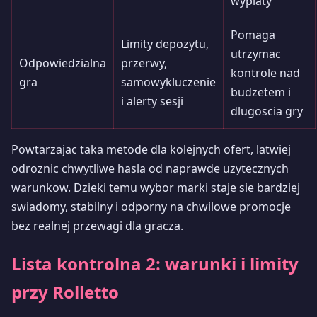
wyplaty
Pomaga
Limity depozytu,
utrzymac
Odpowiedzialna
przerwy,
kontrole nad
gra
samowykluczenie
budzetem i
i alerty sesji
dlugoscia gry
Powtarzajac taka metode dla kolejnych ofert, latwiej
odroznic chwytliwe hasla od naprawde uzytecznych
warunkow. Dzieki temu wybor marki staje sie bardziej
swiadomy, stabilny i odporny na chwilowe promocje
bez realnej przewagi dla gracza.
Lista kontrolna 2: warunki i limity
przy Rolletto