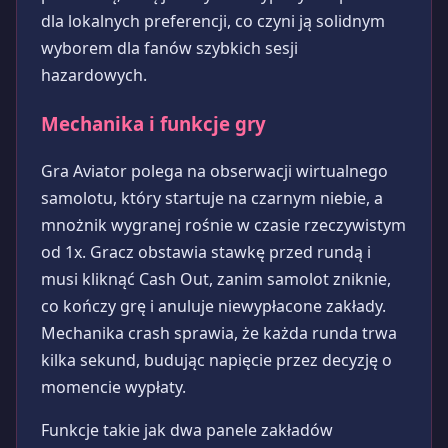
dla lokalnych preferencji, co czyni ją solidnym
wyborem dla fanów szybkich sesji
hazardowych.
Mechanika i funkcje gry
Gra Aviator polega na obserwacji wirtualnego
samolotu, który startuje na czarnym niebie, a
mnożnik wygranej rośnie w czasie rzeczywistym
od 1x. Gracz obstawia stawkę przed rundą i
musi kliknąć Cash Out, zanim samolot zniknie,
co kończy grę i anuluje niewypłacone zakłady.
Mechanika crash sprawia, że każda runda trwa
kilka sekund, budując napięcie przez decyzję o
momencie wypłaty.
Funkcje takie jak dwa panele zakładów