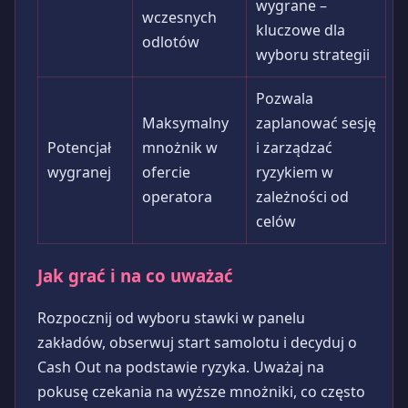
wygrane –
wczesnych
kluczowe dla
odlotów
wyboru strategii
Pozwala
Maksymalny
zaplanować sesję
Potencjał
mnożnik w
i zarządzać
wygranej
ofercie
ryzykiem w
operatora
zależności od
celów
Jak grać i na co uważać
Rozpocznij od wyboru stawki w panelu
zakładów, obserwuj start samolotu i decyduj o
Cash Out na podstawie ryzyka. Uważaj na
pokusę czekania na wyższe mnożniki, co często