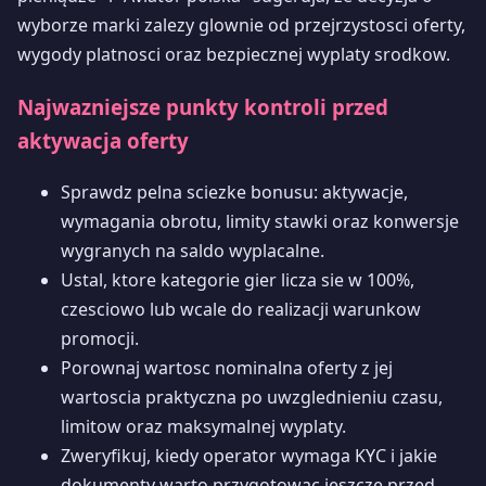
wyborze marki zalezy glownie od przejrzystosci oferty,
wygody platnosci oraz bezpiecznej wyplaty srodkow.
Najwazniejsze punkty kontroli przed
aktywacja oferty
Sprawdz pelna sciezke bonusu: aktywacje,
wymagania obrotu, limity stawki oraz konwersje
wygranych na saldo wyplacalne.
Ustal, ktore kategorie gier licza sie w 100%,
czesciowo lub wcale do realizacji warunkow
promocji.
Porownaj wartosc nominalna oferty z jej
wartoscia praktyczna po uwzglednieniu czasu,
limitow oraz maksymalnej wyplaty.
Zweryfikuj, kiedy operator wymaga KYC i jakie
dokumenty warto przygotowac jeszcze przed