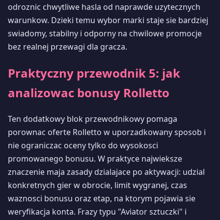
odroznic chwytliwe hasla od naprawde uzytecznych
warunkow. Dzieki temu wybor marki staje sie bardziej
swiadomy, stabilny i odporny na chwilowe promocje
bez realnej przewagi dla gracza.
Praktyczny przewodnik 5: jak
analizowac bonusy Rolletto
Ten dodatkowy blok przewodnikowy pomaga
porownac oferte Rolletto w uporzadkowany sposob i
nie ograniczac oceny tylko do wysokosci
promowanego bonusu. W praktyce najwieksze
znaczenie maja zasady dzialajace po aktywacji: udzial
konkretnych gier w obrocie, limit wygranej, czas
waznosci bonusu oraz etap, na ktorym pojawia sie
weryfikacja konta. Frazy typu "Aviator sztuczki" i