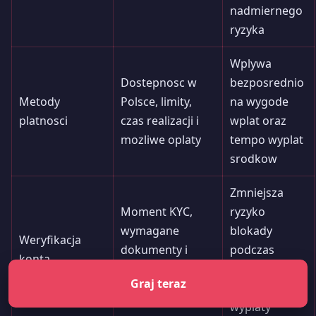
nadmiernego
ryzyka
Wplywa
Dostepnosc w
bezposrednio
Metody
Polsce, limity,
na wygode
platnosci
czas realizacji i
wplat oraz
mozliwe oplaty
tempo wyplat
srodkow
Zmniejsza
Moment KYC,
ryzyko
wymagane
blokady
Weryfikacja
dokumenty i
podczas
konta
sredni czas
pierwszej lub
Graj teraz
kontroli
wiekszej
wyplaty