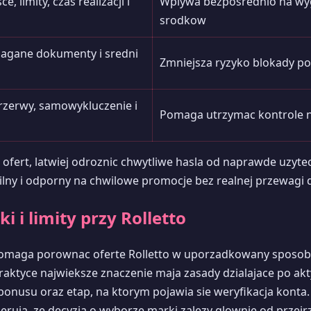
, limity, czas realizacji i
Wplywa bezposrednio na wy
srodkow
gane dokumenty i sredni
Zmniejsza ryzyko blokady po
przerwy, samowykluczenie i
Pomaga utrzymac kontrole n
 ofert, latwiej odroznic chwytliwe hasla od naprawde uzy
bilny i odporny na chwilowe promocje bez realnej przewagi d
i i limity przy Rolletto
maga porownac oferte Rolletto w uporzadkowany sposob i 
tyce najwieksze znaczenie maja zasady dzialajace po akty
 bonusu oraz etap, na ktorym pojawia sie weryfikacja konta.
uja, ze decyzja o wyborze marki zalezy glownie od przejrz