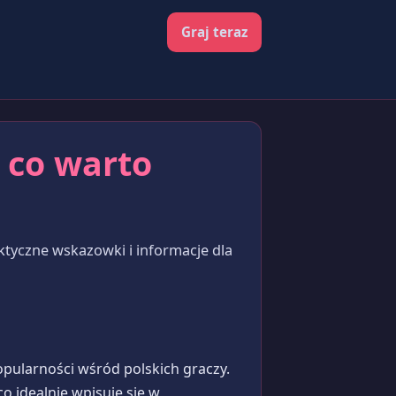
Graj teraz
i co warto
ktyczne wskazowki i informacje dla
opularności wśród polskich graczy.
o idealnie wpisuje się w