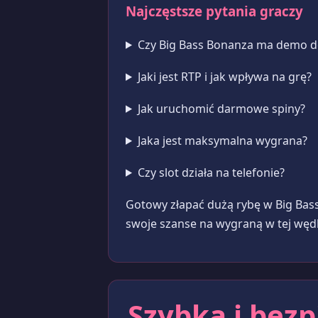
Najczęstsze pytania graczy
Czy Big Bass Bonanza ma demo d
Jaki jest RTP i jak wpływa na grę?
Jak uruchomić darmowe spiny?
Jaka jest maksymalna wygrana?
Czy slot działa na telefonie?
Gotowy złapać dużą rybę w Big Ba
swoje szanse na wygraną w tej wędk
Szybka i bezp