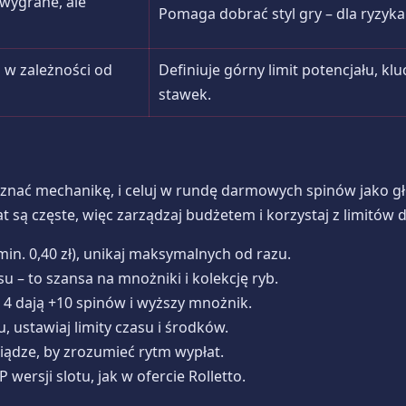
wygrane, ale
Pomaga dobrać styl gry – dla ryzyk
 w zależności od
Definiuje górny limit potencjału, kl
stawek.
poznać mechanikę, i celuj w rundę darmowych spinów jako 
 są częste, więc zarządzaj budżetem i korzystaj z limitów d
in. 0,40 zł), unikaj maksymalnych od razu.
u – to szansa na mnożniki i kolekcję ryb.
4 dają +10 spinów i wyższy mnożnik.
, ustawiaj limity czasu i środków.
iądze, by zrozumieć rytm wypłat.
wersji slotu, jak w ofercie Rolletto.