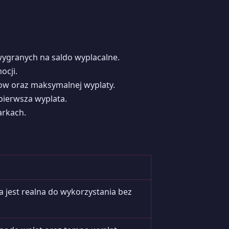
wygranych na saldo wyplacalne.
ocji.
tow oraz maksymalnej wyplaty.
pierwsza wyplata.
arkach.
a jest realna do wykorzystania bez