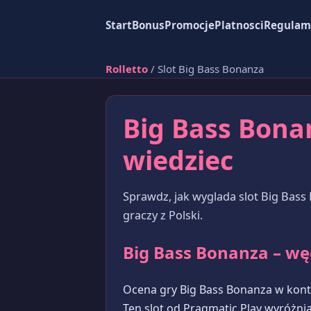
Start
Bonus
Promocje
Platnosci
Regulam
Rolletto
/ Slot Big Bass Bonanza
Big Bass Bonan
wiedziec
Sprawdz, jak wyglada slot Big Bass
graczy z Polski.
Big Bass Bonanza – wę
Ocena gry Big Bass Bonanza w kontek
Ten slot od Pragmatic Play wyróżnia