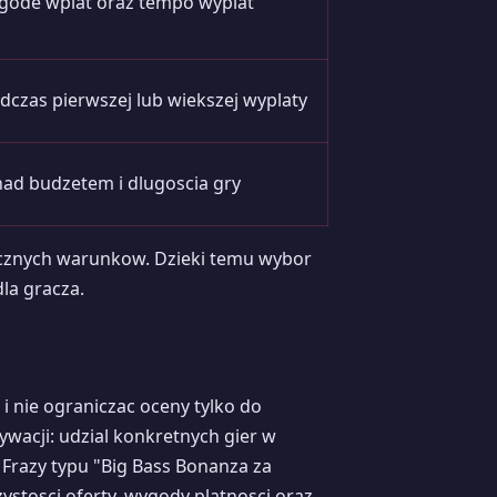
gode wplat oraz tempo wyplat
dczas pierwszej lub wiekszej wyplaty
ad budzetem i dlugoscia gry
tecznych warunkow. Dzieki temu wybor
la gracza.
nie ograniczac oceny tylko do
wacji: udzial konkretnych gier w
 Frazy typu "Big Bass Bonanza za
ystosci oferty, wygody platnosci oraz