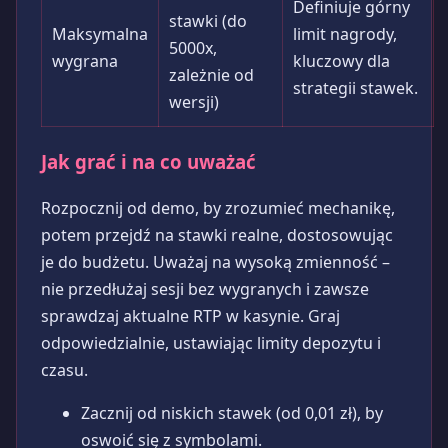
Definiuje górny
stawki (do
Maksymalna
limit nagrody,
5000x,
wygrana
kluczowy dla
zależnie od
strategii stawek.
wersji)
Jak grać i na co uważać
Rozpocznij od demo, by zrozumieć mechanikę,
potem przejdź na stawki realne, dostosowując
je do budżetu. Uważaj na wysoką zmienność –
nie przedłużaj sesji bez wygranych i zawsze
sprawdzaj aktualne RTP w kasynie. Graj
odpowiedzialnie, ustawiając limity depozytu i
czasu.
Zacznij od niskich stawek (od 0,01 zł), by
oswoić się z symbolami.