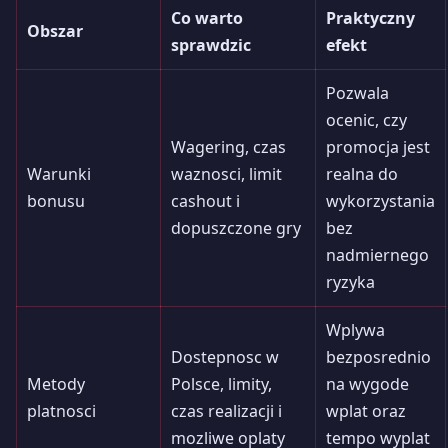
Co warto
Praktyczny
Obszar
sprawdzic
efekt
Pozwala
ocenic, czy
Wagering, czas
promocja jest
Warunki
waznosci, limit
realna do
bonusu
cashout i
wykorzystania
dopuszczone gry
bez
nadmiernego
ryzyka
Wplywa
Dostepnosc w
bezposrednio
Metody
Polsce, limity,
na wygode
platnosci
czas realizacji i
wplat oraz
mozliwe oplaty
tempo wyplat