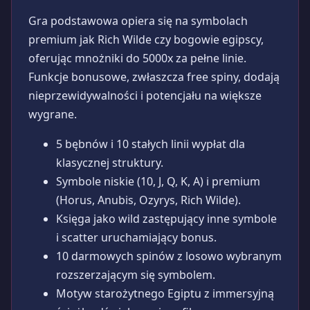
Gra podstawowa opiera się na symbolach
premium jak Rich Wilde czy bogowie egipscy,
oferując mnożniki do 5000x za pełne linie.
Funkcje bonusowe, zwłaszcza free spiny, dodają
nieprzewidywalności i potencjału na większe
wygrane.
5 bębnów i 10 stałych linii wypłat dla
klasycznej struktury.
Symbole niskie (10, J, Q, K, A) i premium
(Horus, Anubis, Ozyrys, Rich Wilde).
Księga jako wild zastępujący inne symbole
i scatter uruchamiający bonus.
10 darmowych spinów z losowo wybranym
rozszerzającym się symbolem.
Motyw starożytnego Egiptu z immersyjną