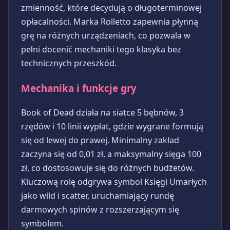
zmienność, które decydują o długoterminowej
opłacalności. Marka Rolletto zapewnia płynną
grę na różnych urządzeniach, co pozwala w
pełni docenić mechaniki tego klasyka bez
technicznych przeszkód.
Mechanika i funkcje gry
Book of Dead działa na siatce 5 bębnów, 3
rzędów i 10 linii wypłat, gdzie wygrane formują
się od lewej do prawej. Minimalny zakład
zaczyna się od 0,01 zł, a maksymalny sięga 100
zł, co dostosowuje się do różnych budżetów.
Kluczową rolę odgrywa symbol Księgi Umarłych
jako wild i scatter, uruchamiający rundę
darmowych spinów z rozszerzającym się
symbolem.