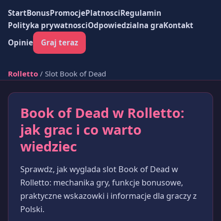
Start
Bonus
Promocje
Platnosci
Regulamin
Polityka prywatnosci
Odpowiedzialna gra
Kontakt
Opinie
Graj teraz
Rolletto
/ Slot Book of Dead
Book of Dead w Rolletto:
jak grac i co warto
wiedziec
Sprawdz, jak wyglada slot Book of Dead w
Rolletto: mechanika gry, funkcje bonusowe,
praktyczne wskazowki i informacje dla graczy z
Polski.