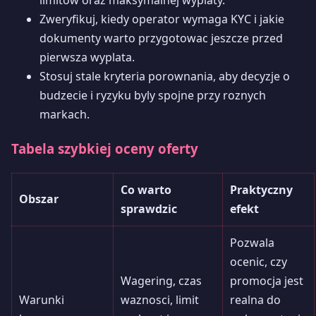
limitow oraz maksymalnej wyplaty.
Zweryfikuj, kiedy operator wymaga KYC i jakie
dokumenty warto przygotowac jeszcze przed
pierwsza wyplata.
Stosuj stale kryteria porownania, aby decyzje o
budzecie i ryzyku byly spojne przy roznych
markach.
Tabela szybkiej oceny oferty
Co warto
Praktyczny
Obszar
sprawdzic
efekt
Pozwala
ocenic, czy
Wagering, czas
promocja jest
Warunki
waznosci, limit
realna do