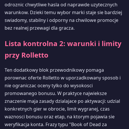
odroznic chwytliwe hasla od naprawde uzytecznych
warunkow. Dzieki temu wybor marki staje sie bardziej
swiadomy, stabilny i odporny na chwilowe promocje
bez realnej przewagi dla gracza.
Lista kontrolna 2: warunki i limity
przy Rolletto
Ten dodatkowy blok przewodnikowy pomaga
porownac oferte Rolletto w uporzadkowany sposob i
nie ograniczac oceny tylko do wysokosci
promowanego bonusu. W praktyce najwieksze
znaczenie maja zasady dzialajace po aktywacji: udzial
konkretnych gier w obrocie, limit wygranej, czas
waznosci bonusu oraz etap, na ktorym pojawia sie
weryfikacja konta. Frazy typu "Book of Dead za