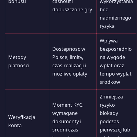
bonusu
cashout i
wykorzystania
dopuszczone gry
bez
nadmiernego
ryzyka
Wplywa
Dostepnosc w
bezposrednio
Metody
Polsce, limity,
na wygode
platnosci
czas realizacji i
wplat oraz
mozliwe oplaty
tempo wyplat
srodkow
Zmniejsza
Moment KYC,
ryzyko
wymagane
blokady
Weryfikacja
dokumenty i
podczas
konta
sredni czas
pierwszej lub