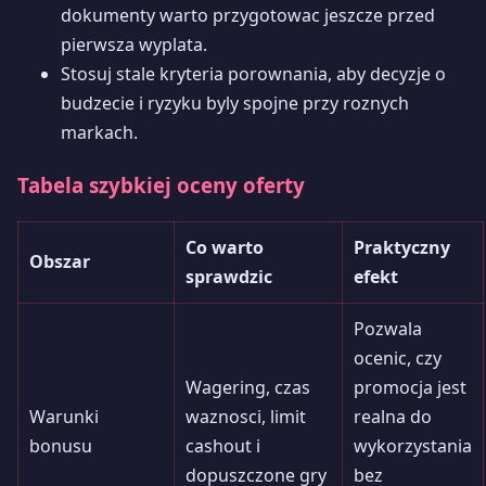
dokumenty warto przygotowac jeszcze przed
pierwsza wyplata.
Stosuj stale kryteria porownania, aby decyzje o
budzecie i ryzyku byly spojne przy roznych
markach.
Tabela szybkiej oceny oferty
Co warto
Praktyczny
Obszar
sprawdzic
efekt
Pozwala
ocenic, czy
Wagering, czas
promocja jest
Warunki
waznosci, limit
realna do
bonusu
cashout i
wykorzystania
dopuszczone gry
bez