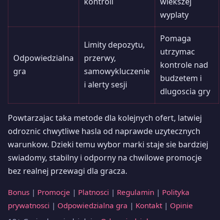
kontroli
wiekszej
wyplaty
Pomaga
Limity depozytu,
utrzymac
Odpowiedzialna
przerwy,
kontrole nad
gra
samowykluczenie
budzetem i
i alerty sesji
dlugoscia gry
Powtarzajac taka metode dla kolejnych ofert, latwiej
odroznic chwytliwe hasla od naprawde uzytecznych
warunkow. Dzieki temu wybor marki staje sie bardziej
swiadomy, stabilny i odporny na chwilowe promocje
bez realnej przewagi dla gracza.
Bonus
|
Promocje
|
Platnosci
|
Regulamin
|
Polityka
prywatnosci
|
Odpowiedzialna gra
|
Kontakt
|
Opinie