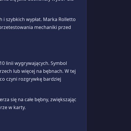
 i szybkich wypłat. Marka Rolletto
 przetestowania mechaniki przed
10 linii wygrywających. Symbol
rzech lub więcej na bębnach. W tej
 co czyni rozgrywkę bardziej
rza się na całe bębny, zwiększając
ze w karty.