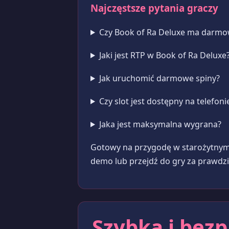
Najczęstsze pytania graczy
Czy Book of Ra Deluxe ma darmo
Jaki jest RTP w Book of Ra Deluxe
Jak uruchomić darmowe spiny?
Czy slot jest dostępny na telefoni
Jaka jest maksymalna wygrana?
Gotowy na przygodę w starożytnym
demo lub przejdź do gry za prawdz
Szybka i bezp