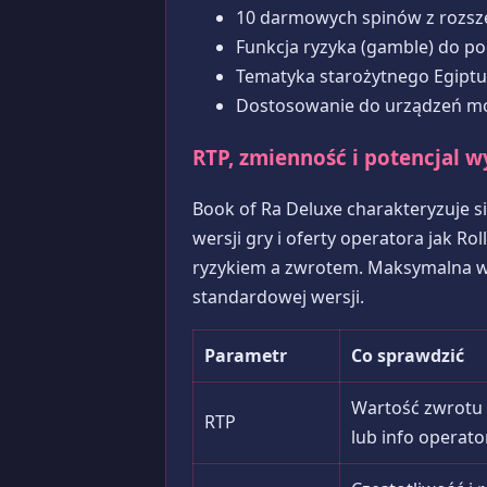
10 darmowych spinów z rozsz
Funkcja ryzyka (gamble) do po
Tematyka starożytnego Egiptu
Dostosowanie do urządzeń mob
RTP, zmienność i potencjal w
Book of Ra Deluxe charakteryzuje s
wersji gry i oferty operatora jak 
ryzykiem a zwrotem. Maksymalna wy
standardowej wersji.
Parametr
Co sprawdzić
Wartość zwrotu 
RTP
lub info operato