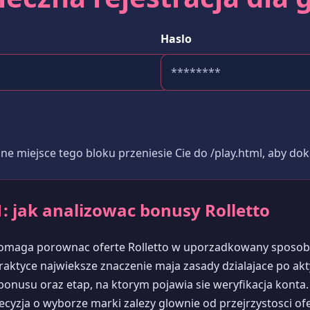
Haslo
ne miejsce tego bloku przeniesie Cie do /play.html, aby dok
: jak analizowac bonusy Rolletto
maga porownac oferte Rolletto w uporzadkowany sposob i 
tyce najwieksze znaczenie maja zasady dzialajace po akty
 bonusu oraz etap, na ktorym pojawia sie weryfikacja konta.
decyzja o wyborze marki zalezy glownie od przejrzystosci of