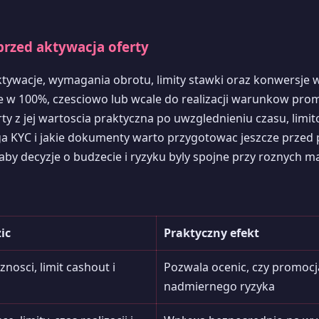
przed aktywacja oferty
tywacje, wymagania obrotu, limity stawki oraz konwersje 
 sie w 100%, czesciowo lub wcale do realizacji warunkow prom
y z jej wartoscia praktyczna po uwzglednieniu czasu, limi
a KYC i jakie dokumenty warto przygotowac jeszcze przed 
 aby decyzje o budzecie i ryzyku byly spojne przy roznych m
ic
Praktyczny efekt
nosci, limit cashout i
Pozwala ocenic, czy promocj
nadmiernego ryzyka