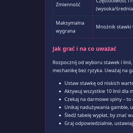
Częstotliwość i
Zmienność
(wysoka/średnia
Maksymalna
Mnożnik stawki 
wygrana
Jak grać i na co uważać
Rozpocznij od wyboru stawek i lini
mechanikę bez ryzyka. Uważaj na ga
Ustaw stawkę od niskich wartoś
Aktywuj wszystkie 10 linii dla
Czekaj na darmowe spiny – to
Unikaj nadużywania gamble, us
Śledź tabelę wypłat, by znać w
Graj odpowiedzialnie, ustawiaj