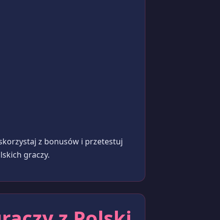
skorzystaj z bonusów i przetestuj
skich graczy.
raczy z Polski