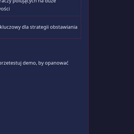
raczy polujących na duże
wości
kluczowy dla strategii obstawiania
o przetestuj demo, by opanować