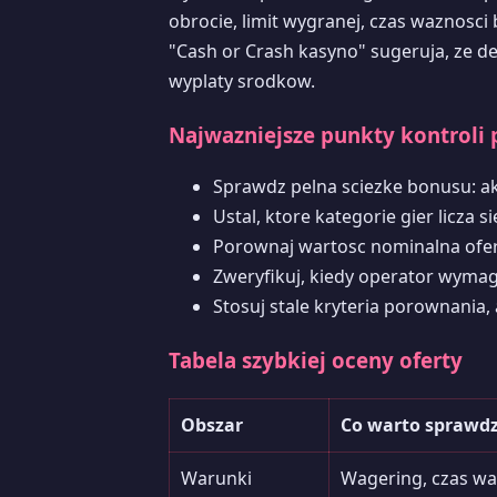
obrocie, limit wygranej, czas waznosci
"Cash or Crash kasyno" sugeruja, ze de
wyplaty srodkow.
Najwazniejsze punkty kontroli 
Sprawdz pelna sciezke bonusu: ak
Ustal, ktore kategorie gier licza
Porownaj wartosc nominalna ofert
Zweryfikuj, kiedy operator wymag
Stosuj stale kryteria porownania,
Tabela szybkiej oceny oferty
Obszar
Co warto sprawdz
Warunki
Wagering, czas waz