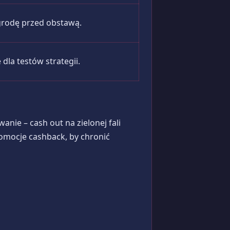
grodę przed obstawą.
 dla testów strategii.
anie – cash out na zielonej fali
romocje cashback, by chronić