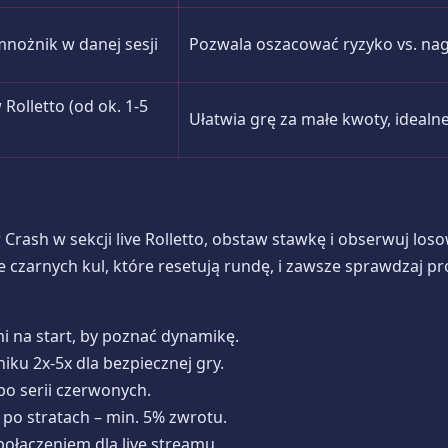
nożnik w danej sesji
Pozwala oszacować ryzyko vs. na
 Rolletto (od ok. 1-5
Ułatwia grę za małe kwoty, idealne
rash w sekcji live Rolletto, obstaw stawkę i obserwuj losow
e czarnych kul, które resetują rundę, i zawsze sprawdzaj p
mi na start, by poznać dynamikę.
ku 2x-5x dla bezpiecznej gry.
 po serii czerwonych.
 po stratach – min. 5% zwrotu.
 połączeniem dla live streamu.