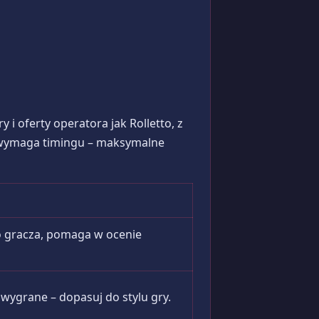
 i oferty operatora jak Rolletto, z
e wymaga timingu – maksymalne
 gracza, pomaga w ocenie
wygrane – dopasuj do stylu gry.