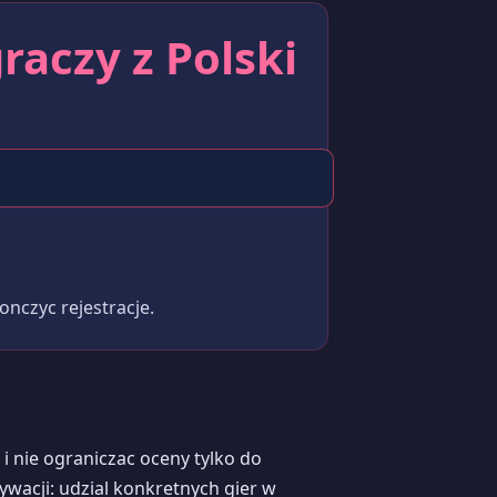
raczy z Polski
onczyc rejestracje.
nie ograniczac oceny tylko do
wacji: udzial konkretnych gier w