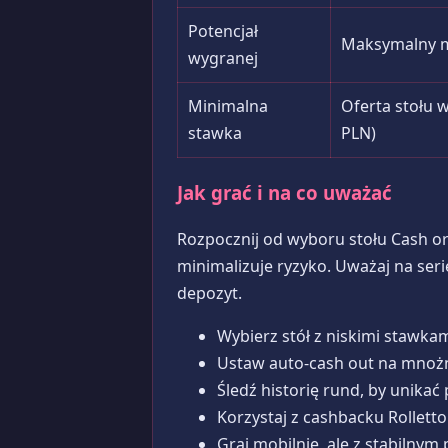
Potencjał
Maksymalny m
wygranej
Minimalna
Oferta stołu w
stawka
PLN)
Jak grać i na co uważać
Rozpocznij od wyboru stołu Cash or C
minimalizuje ryzyko. Uważaj na seri
depozyt.
Wybierz stół z niskimi stawka
Ustaw auto-cash out na mnożni
Śledź historię rund, by unikać
Korzystaj z cashbacku Rolletto
Graj mobilnie, ale z stabilnym