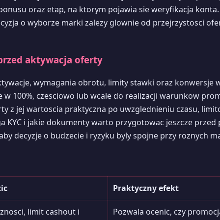
 bonusu oraz etap, na ktorym pojawia sie weryfikacja konta.
cyzja o wyborze marki zalezy glownie od przejrzystosci ofe
przed aktywacja oferty
tywacje, wymagania obrotu, limity stawki oraz konwersje 
 sie w 100%, czesciowo lub wcale do realizacji warunkow prom
y z jej wartoscia praktyczna po uwzglednieniu czasu, limi
a KYC i jakie dokumenty warto przygotowac jeszcze przed 
 aby decyzje o budzecie i ryzyku byly spojne przy roznych m
ic
Praktyczny efekt
nosci, limit cashout i
Pozwala ocenic, czy promocj