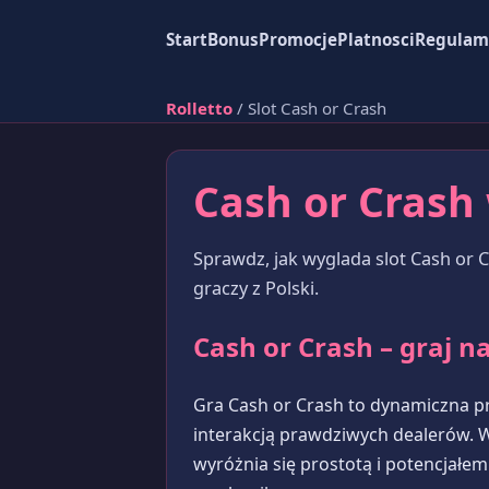
Start
Bonus
Promocje
Platnosci
Regulam
Rolletto
/ Slot Cash or Crash
Cash or Crash 
Sprawdz, jak wyglada slot Cash or 
graczy z Polski.
Cash or Crash – graj 
Gra Cash or Crash to dynamiczna pro
interakcją prawdziwych dealerów. W k
wyróżnia się prostotą i potencjałe