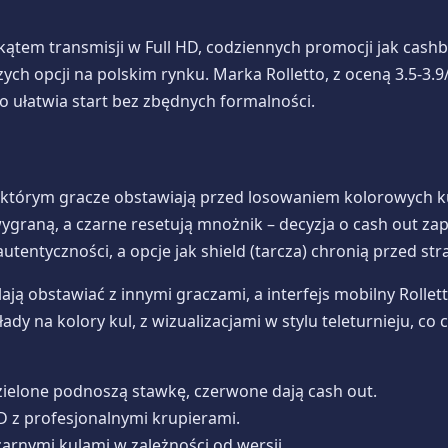
kątem transmisji w Full HD, codziennych promocji jak cashb
szych opcji na polskim rynku. Marka Rolletto, z oceną 3.5-3.
o ułatwia start bez zbędnych formalności.
w którym gracze obstawiają przed losowaniem kolorowych k
graną, a czarne resetują mnożnik – decyzja o cash out zap
utentyczności, a opcje jak shield (tarcza) chronią przed st
lają obstawiać z innymi graczami, a interfejs mobilny Roll
ady na kolory kul, z wizualizacjami w stylu teleturnieju, co
zielone podnoszą stawkę, czerwone dają cash out.
 HD z profesjonalnymi krupierami.
zarnymi kulami w zależności od wersji.