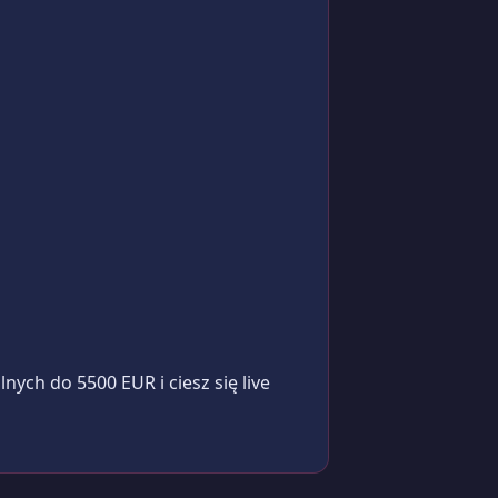
nych do 5500 EUR i ciesz się live