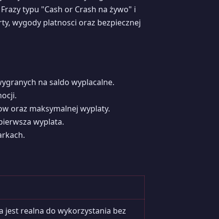
 Frazy typu "Cash or Crash na żywo" i
rty, wygody platnosci oraz bezpiecznej
wygranych na saldo wyplacalne.
ocji.
tow oraz maksymalnej wyplaty.
pierwsza wyplata.
arkach.
a jest realna do wykorzystania bez