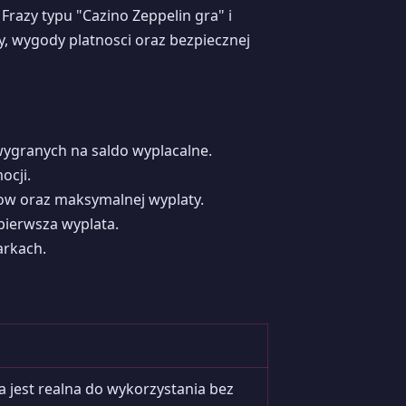
Frazy typu "Cazino Zeppelin gra" i
ty, wygody platnosci oraz bezpiecznej
wygranych na saldo wyplacalne.
ocji.
tow oraz maksymalnej wyplaty.
pierwsza wyplata.
arkach.
a jest realna do wykorzystania bez