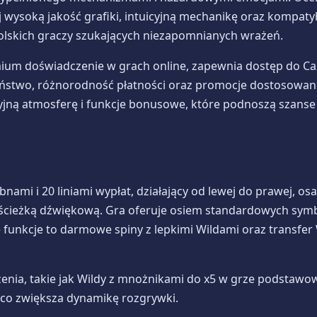
ej wysoką jakość grafiki, intuicyjną mechanikę oraz kompat
polskich graczy szukających niezapomnianych wrażeń.
mium doświadczenie w grach online, zapewnia dostęp do Cazi
eństwo, różnorodność płatności oraz promocje dostosowan
yjną atmosferę i funkcje bonusowe, które podnoszą szanse
ębnami i 20 liniami wypłat, działający od lewej do prawej,
ą ścieżką dźwiękową. Gra oferuje osiem standardowych symb
owe funkcje to darmowe spiny z lepkimi Wildami oraz transfe
nia, takie jak Wildy z mnożnikami do x5 w grze podstawow
 co zwiększa dynamikę rozgrywki.