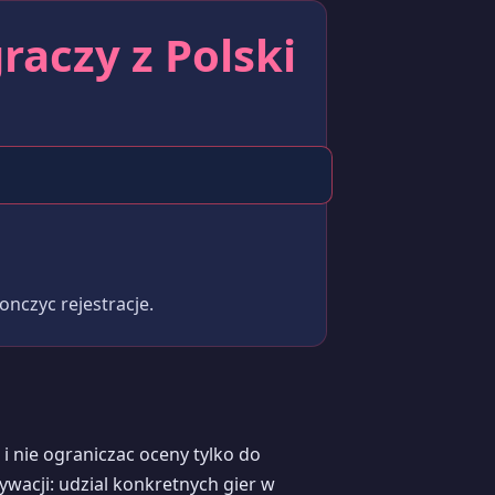
raczy z Polski
onczyc rejestracje.
nie ograniczac oceny tylko do
wacji: udzial konkretnych gier w