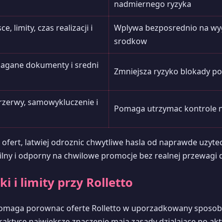
nadmiernego ryzyka
, limity, czas realizacji i
Wplywa bezposrednio na wy
srodkow
gane dokumenty i sredni
Zmniejsza ryzyko blokady po
przerwy, samowykluczenie i
Pomaga utrzymac kontrole n
 ofert, latwiej odroznic chwytliwe hasla od naprawde uzy
bilny i odporny na chwilowe promocje bez realnej przewagi d
i i limity przy Rolletto
maga porownac oferte Rolletto w uporzadkowany sposob i 
tyce najwieksze znaczenie maja zasady dzialajace po akty