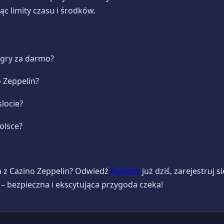
ąc limity czasu i środków.
 gry za darmo?
o Zeppelin?
locie?
olsce?
 z Cazino Zeppelin? Odwiedź
Rolletto
już dziś, zarejestruj s
– bezpieczna i ekscytująca przygoda czeka!