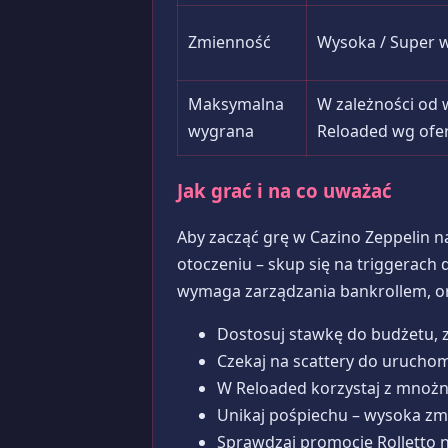
Zmienność
Wysoka / Super 
Maksymalna
W zależności od 
wygrana
Reloaded wg ofer
Jak grać i na co uważać
Aby zacząć grę w Cazino Zeppelin 
otoczeniu – skup się na triggerach
wymaga zarządzania bankrollem, or
Dostosuj stawkę do budżetu, 
Czekaj na scattery do uruchom
W Reloaded korzystaj z mnożn
Unikaj pośpiechu – wysoka zm
Sprawdzaj promocje Rolletto 