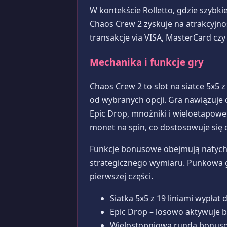
W kontekście Rolletto, gdzie szybki
Chaos Crew 2 zyskuje na atrakcyjno
transakcje via VISA, MasterCard czy 
Mechanika i funkcje gry
Chaos Crew 2 to slot na siatce 5x5 
od wybranych opcji. Gra nawiązuje 
Epic Drop, mnożniki i wieloetapowe
monet na spin, co dostosowuje się
Funkcje bonusowe obejmują natych
strategicznego wymiaru. Punkowa g
pierwszej części.
Siatka 5x5 z 19 liniami wypłat
Epic Drop – losowo aktywuje b
Wielostopniowa runda bonusow