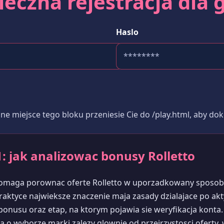
ieczna rejestracja dla g
Haslo
ne miejsce tego bloku przeniesie Cie do /play.html, aby dok
: jak analizowac bonusy Rolletto
maga porownac oferte Rolletto w uporzadkowany sposob i 
tyce najwieksze znaczenie maja zasady dzialajace po akty
 bonusu oraz etap, na ktorym pojawia sie weryfikacja konta.
ja o wyborze marki zalezy glownie od przejrzystosci oferty,