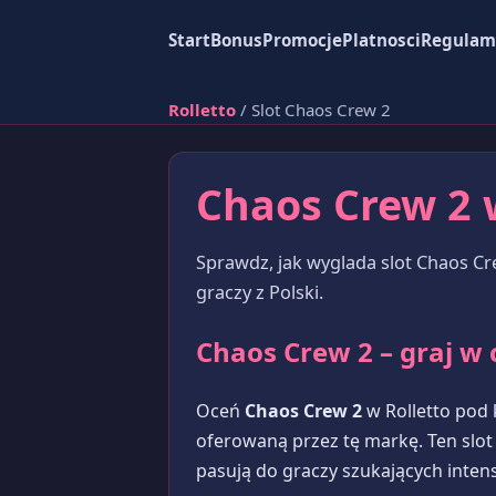
Start
Bonus
Promocje
Platnosci
Regulam
Rolletto
/ Slot Chaos Crew 2
Chaos Crew 2 w
Sprawdz, jak wyglada slot Chaos Cr
graczy z Polski.
Chaos Crew 2 – graj w
Oceń
Chaos Crew 2
w Rolletto pod 
oferowaną przez tę markę. Ten slo
pasują do graczy szukających inte