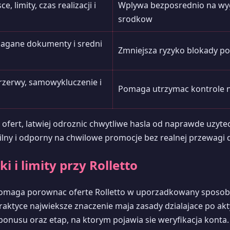
, limity, czas realizacji i
Wplywa bezposrednio na wy
srodkow
gane dokumenty i sredni
Zmniejsza ryzyko blokady po
przerwy, samowykluczenie i
Pomaga utrzymac kontrole n
 ofert, latwiej odroznic chwytliwe hasla od naprawde uzy
bilny i odporny na chwilowe promocje bez realnej przewagi d
i i limity przy Rolletto
maga porownac oferte Rolletto w uporzadkowany sposob i 
tyce najwieksze znaczenie maja zasady dzialajace po akty
 bonusu oraz etap, na ktorym pojawia sie weryfikacja konta