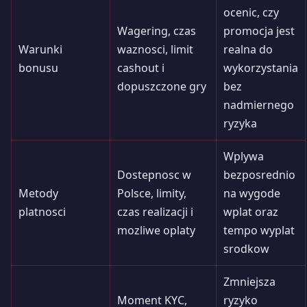
ocenic, czy
Wagering, czas
promocja jest
Warunki
waznosci, limit
realna do
bonusu
cashout i
wykorzystania
dopuszczone gry
bez
nadmiernego
ryzyka
Wplywa
Dostepnosc w
bezposrednio
Metody
Polsce, limity,
na wygode
platnosci
czas realizacji i
wplat oraz
mozliwe oplaty
tempo wyplat
srodkow
Zmniejsza
Moment KYC,
ryzyko