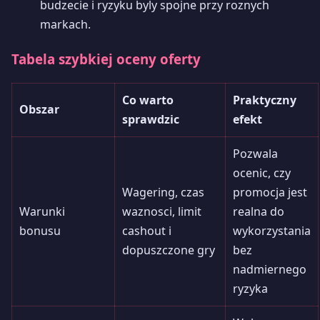
budzecie i ryzyku byly spojne przy roznych
markach.
Tabela szybkiej oceny oferty
Co warto
Praktyczny
Obszar
sprawdzic
efekt
Pozwala
ocenic, czy
Wagering, czas
promocja jest
Warunki
waznosci, limit
realna do
bonusu
cashout i
wykorzystania
dopuszczone gry
bez
nadmiernego
ryzyka