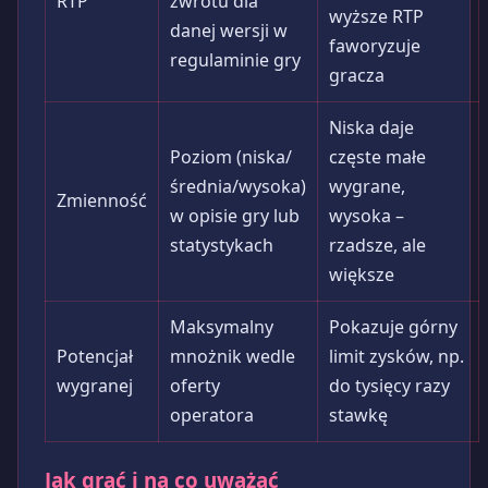
RTP
zwrotu dla
wyższe RTP
danej wersji w
faworyzuje
regulaminie gry
gracza
Niska daje
Poziom (niska/
częste małe
średnia/wysoka)
wygrane,
Zmienność
w opisie gry lub
wysoka –
statystykach
rzadsze, ale
większe
Maksymalny
Pokazuje górny
Potencjał
mnożnik wedle
limit zysków, np.
wygranej
oferty
do tysięcy razy
operatora
stawkę
Jak grać i na co uważać