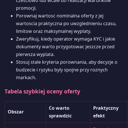
czesciowo lub wcale do realizacji warunkow
promocji.
Porownaj wartosc nominalna oferty z jej
wartoscia praktyczna po uwzglednieniu czasu,
limitow oraz maksymalnej wyplaty.
Zweryfikuj, kiedy operator wymaga KYC i jakie
dokumenty warto przygotowac jeszcze przed
pierwsza wyplata.
Stosuj stale kryteria porownania, aby decyzje o
budzecie i ryzyku byly spojne przy roznych
markach.
Tabela szybkiej oceny oferty
Co warto
Praktyczny
Obszar
sprawdzic
efekt