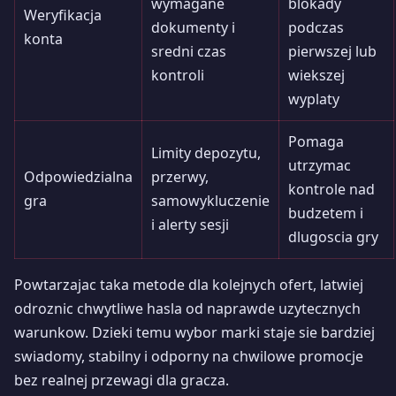
wymagane
blokady
Weryfikacja
dokumenty i
podczas
konta
sredni czas
pierwszej lub
kontroli
wiekszej
wyplaty
Pomaga
Limity depozytu,
utrzymac
Odpowiedzialna
przerwy,
kontrole nad
gra
samowykluczenie
budzetem i
i alerty sesji
dlugoscia gry
Powtarzajac taka metode dla kolejnych ofert, latwiej
odroznic chwytliwe hasla od naprawde uzytecznych
warunkow. Dzieki temu wybor marki staje sie bardziej
swiadomy, stabilny i odporny na chwilowe promocje
bez realnej przewagi dla gracza.