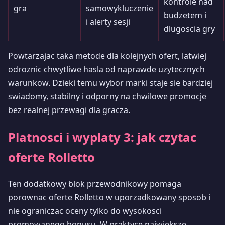
kontrole nad
gra
samowykluczenie
budzetem i
i alerty sesji
dlugoscia gry
Powtarzajac taka metode dla kolejnych ofert, latwiej
odroznic chwytliwe hasla od naprawde uzytecznych
warunkow. Dzieki temu wybor marki staje sie bardziej
swiadomy, stabilny i odporny na chwilowe promocje
bez realnej przewagi dla gracza.
Platnosci i wyplaty 3: jak czytac
oferte Rolletto
Ten dodatkowy blok przewodnikowy pomaga
porownac oferte Rolletto w uporzadkowany sposob i
nie ograniczac oceny tylko do wysokosci
promowanego bonusu. W praktyce najwieksze