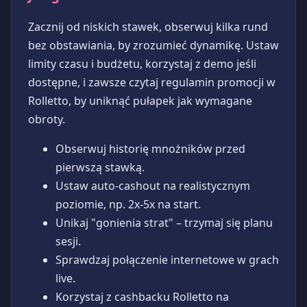
Zacznij od niskich stawek, obserwuj kilka rund
bez obstawiania, by zrozumieć dynamikę. Ustaw
limity czasu i budżetu, korzystaj z demo jeśli
dostępne, i zawsze czytaj regulamin promocji w
Rolletto, by uniknąć pułapek jak wymagane
obroty.
Obserwuj historię mnożników przed
pierwszą stawką.
Ustaw auto-cashout na realistycznym
poziomie, np. 2x-5x na start.
Unikaj "gonienia strat" – trzymaj się planu
sesji.
Sprawdzaj połączenie internetowe w grach
live.
Korzystaj z cashbacku Rolletto na