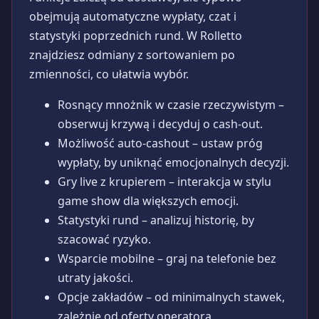
obejmują automatyczne wypłaty, czat i
statystyki poprzednich rund. W Rolletto
znajdziesz odmiany z sortowaniem po
zmienności, co ułatwia wybór.
Rosnący mnożnik w czasie rzeczywistym –
obserwuj krzywą i decyduj o cash-out.
Możliwość auto-cashout – ustaw próg
wypłaty, by uniknąć emocjonalnych decyzji.
Gry live z krupierem – interakcja w stylu
game show dla większych emocji.
Statystyki rund – analizuj historię, by
szacować ryzyko.
Wsparcie mobilne – graj na telefonie bez
utraty jakości.
Opcje zakładów – od minimalnych stawek,
zależnie od oferty operatora.