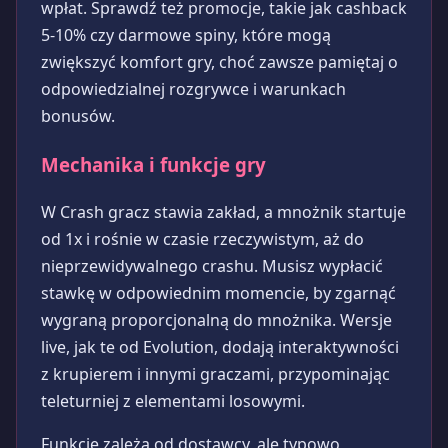
wpłat. Sprawdź też promocje, takie jak cashback
5-10% czy darmowe spiny, które mogą
zwiększyć komfort gry, choć zawsze pamiętaj o
odpowiedzialnej rozgrywce i warunkach
bonusów.
Mechanika i funkcje gry
W Crash gracz stawia zakład, a mnożnik startuje
od 1x i rośnie w czasie rzeczywistym, aż do
nieprzewidywalnego crashu. Musisz wypłacić
stawkę w odpowiednim momencie, by zgarnąć
wygraną proporcjonalną do mnożnika. Wersje
live, jak te od Evolution, dodają interaktywności
z krupierem i innymi graczami, przypominając
teleturniej z elementami losowymi.
Funkcje zależą od dostawcy, ale typowo