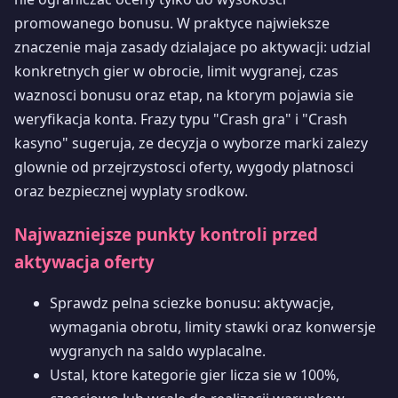
promowanego bonusu. W praktyce najwieksze
znaczenie maja zasady dzialajace po aktywacji: udzial
konkretnych gier w obrocie, limit wygranej, czas
waznosci bonusu oraz etap, na ktorym pojawia sie
weryfikacja konta. Frazy typu "Crash gra" i "Crash
kasyno" sugeruja, ze decyzja o wyborze marki zalezy
glownie od przejrzystosci oferty, wygody platnosci
oraz bezpiecznej wyplaty srodkow.
Najwazniejsze punkty kontroli przed
aktywacja oferty
Sprawdz pelna sciezke bonusu: aktywacje,
wymagania obrotu, limity stawki oraz konwersje
wygranych na saldo wyplacalne.
Ustal, ktore kategorie gier licza sie w 100%,