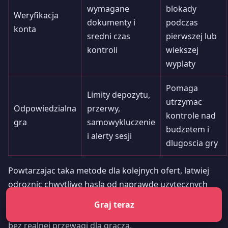
wymagane
blokady
Weryfikacja
dokumenty i
podczas
konta
sredni czas
pierwszej lub
kontroli
wiekszej
wyplaty
Pomaga
Limity depozytu,
utrzymac
Odpowiedzialna
przerwy,
kontrole nad
gra
samowykluczenie
budzetem i
i alerty sesji
dlugoscia gry
Powtarzajac taka metode dla kolejnych ofert, latwiej
odroznic chwytliwe hasla od naprawde uzytecznych
warunkow. Dzieki temu wybor marki staje sie bardziej
Graj teraz
swiadomy, stabilny i odporny na chwilowe promocje
bez realnej przewagi dla gracza.