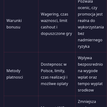
Pozwala
ocenic, czy
Wagering, czas
promocja jest
Warunki
waznosci, limit
realna do
bonusu
cashout i
wykorzystania
dopuszczone gry
bez
nadmiernego
ryzyka
Wplywa
Dostepnosc w
bezposrednio
Metody
Polsce, limity,
na wygode
platnosci
czas realizacji i
wplat oraz
mozliwe oplaty
tempo wyplat
srodkow
Zmniejsza