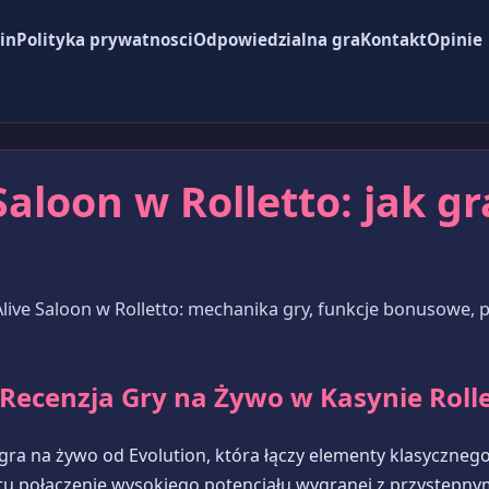
in
Polityka prywatnosci
Odpowiedzialna gra
Kontakt
Opinie
Saloon w Rolletto: jak gr
Alive Saloon w Rolletto: mechanika gry, funkcje bonusowe, 
 Recenzja Gry na Żywo w Kasynie Roll
 gra na żywo od Evolution, która łączy elementy klasyczneg
 tu połączenie wysokiego potencjału wygranej z przystępnym