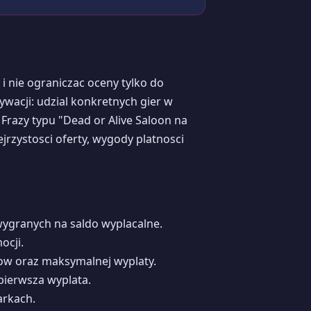
nie ograniczac oceny tylko do
wacji: udzial konkretnych gier w
 Frazy typu "Dead or Alive Saloon na
jrzystosci oferty, wygody platnosci
wygranych na saldo wyplacalne.
ocji.
tow oraz maksymalnej wyplaty.
pierwsza wyplata.
arkach.