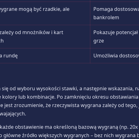
ygrane mogą być rzadkie, ale
Pomaga dostosować 
bankrolem
 zależy od mnożników i kart
Pokazuje potencjał
ch
grze
a rundę
Umożliwia dostoso
a się od wyboru wysokości stawki, a następnie wskazania, n
 kolory lub kombinacje. Po zamknięciu okresu obstawiania
 jest zrozumienie, że rzeczywista wygrana zależy od tego, 
wajających.
 – każde obstawienie ma określoną bazową wygraną (np. 20x 
to główne źródło większych wygranych – bez nich wygrana