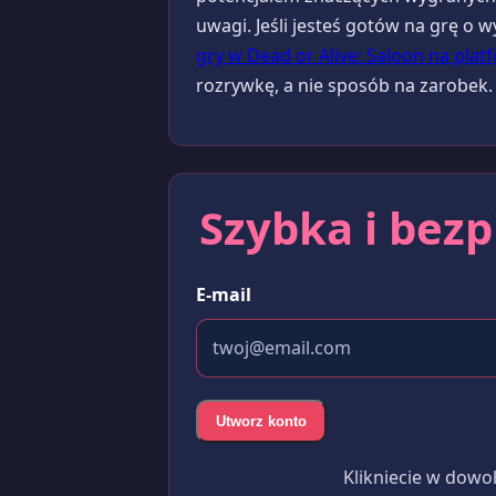
uwagi. Jeśli jesteś gotów na grę o 
gry w Dead or Alive: Saloon na platf
rozrywkę, a nie sposób na zarobek.
Szybka i bezp
E-mail
Utworz konto
Klikniecie w dowol