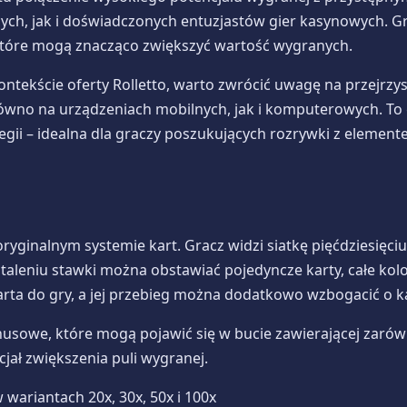
ych, jak i doświadczonych entuzjastów gier kasynowych. G
óre mogą znacząco zwiększyć wartość wygranych.
ontekście oferty Rolletto, warto zwrócić uwagę na przejrzys
ówno na urządzeniach mobilnych, jak i komputerowych. To
tegii – idealna dla graczy poszukujących rozrywki z elemen
 oryginalnym systemie kart. Gracz widzi siatkę pięćdziesięc
Po ustaleniu stawki można obstawiać pojedyncze karty, całe 
arta do gry, a jej przebieg można dodatkowo wzbogacić o 
owe, które mogą pojawić się w bucie zawierającej zarówno 
cjał zwiększenia puli wygranej.
ariantach 20x, 30x, 50x i 100x