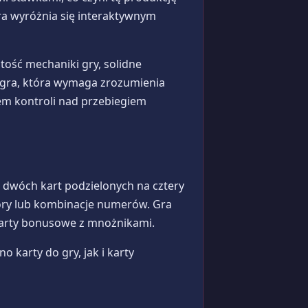
ra wyróżnia się interaktywnym
tość mechaniki gry, solidne
 gra, która wymaga zrozumienia
tem kontroli nad przebiegiem
iu dwóch kart podzielonych na cztery
kolory lub kombinacje numerów. Gra
karty bonusowe z mnożnikami.
karty do gry, jak i karty