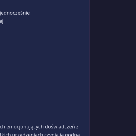
 jednocześnie
ej
ących emocjonujących doświadczeń z
tkich urządzeniach czynią ją godną