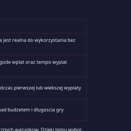
a jest realna do wykorzystania bez
gode wplat oraz tempo wyplat
dczas pierwszej lub wiekszej wyplaty
ad budzetem i dlugoscia gry
tecznych warunkow. Dzieki temu wybor