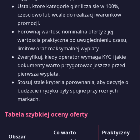
Ustal, ktore kategorie gier licza sie w 100%,
czesciowo lub wcale do realizacji warunkow
promocji.
Porownaj wartosc nominalna oferty z jej
wartoscia praktyczna po uwzglednieniu czasu,
limitow oraz maksymalnej wyplaty.
Zweryfikuj, kiedy operator wymaga KYC i jakie
dokumenty warto przygotowac jeszcze przed
pierwsza wyplata.
Stosuj stale kryteria porownania, aby decyzje o
budzecie i ryzyku byly spojne przy roznych
markach.
Tabela szybkiej oceny oferty
Co warto
Praktyczny
Obszar