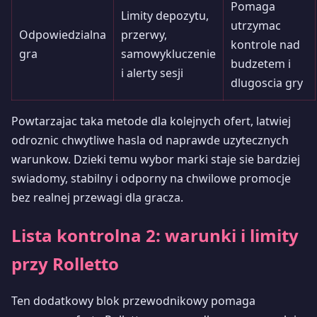
Pomaga
Limity depozytu,
utrzymac
Odpowiedzialna
przerwy,
kontrole nad
gra
samowykluczenie
budzetem i
i alerty sesji
dlugoscia gry
Powtarzajac taka metode dla kolejnych ofert, latwiej
odroznic chwytliwe hasla od naprawde uzytecznych
warunkow. Dzieki temu wybor marki staje sie bardziej
swiadomy, stabilny i odporny na chwilowe promocje
bez realnej przewagi dla gracza.
Lista kontrolna 2: warunki i limity
przy Rolletto
Ten dodatkowy blok przewodnikowy pomaga