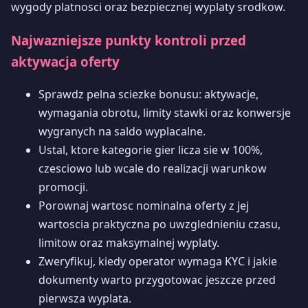
wygody platnosci oraz bezpiecznej wyplaty srodkow.
Najwazniejsze punkty kontroli przed
aktywacja oferty
Sprawdz pelna sciezke bonusu: aktywacje,
wymagania obrotu, limity stawki oraz konwersje
wygranych na saldo wyplacalne.
Ustal, ktore kategorie gier licza sie w 100%,
czesciowo lub wcale do realizacji warunkow
promocji.
Porownaj wartosc nominalna oferty z jej
wartoscia praktyczna po uwzglednieniu czasu,
limitow oraz maksymalnej wyplaty.
Zweryfikuj, kiedy operator wymaga KYC i jakie
dokumenty warto przygotowac jeszcze przed
pierwsza wyplata.