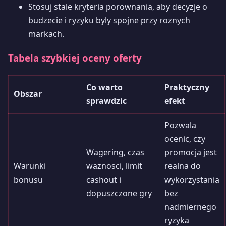
Stosuj stale kryteria porownania, aby decyzje o
budzecie i ryzyku byly spojne przy roznych
markach.
Tabela szybkiej oceny oferty
Co warto
Praktyczny
Obszar
sprawdzic
efekt
Pozwala
ocenic, czy
Wagering, czas
promocja jest
Warunki
waznosci, limit
realna do
bonusu
cashout i
wykorzystania
dopuszczone gry
bez
nadmiernego
ryzyka