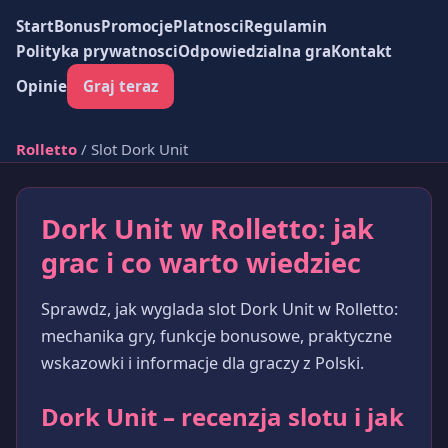
Start
Bonus
Promocje
Platnosci
Regulamin
Polityka prywatnosci
Odpowiedzialna gra
Kontakt
Opinie
Graj teraz
Rolletto
/ Slot Dork Unit
Dork Unit w Rolletto: jak
grac i co warto wiedziec
Sprawdz, jak wyglada slot Dork Unit w Rolletto:
mechanika gry, funkcje bonusowe, praktyczne
wskazowki i informacje dla graczy z Polski.
Dork Unit – recenzja slotu i jak