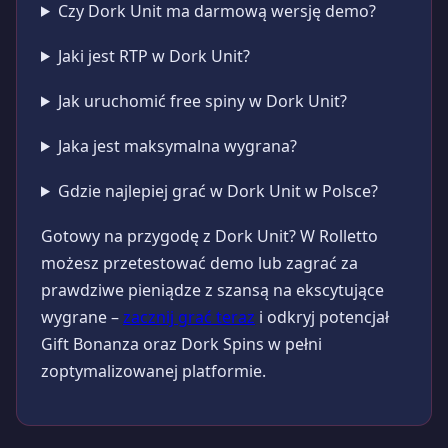
Czy Dork Unit ma darmową wersję demo?
Jaki jest RTP w Dork Unit?
Jak uruchomić free spiny w Dork Unit?
Jaka jest maksymalna wygrana?
Gdzie najlepiej grać w Dork Unit w Polsce?
Gotowy na przygodę z Dork Unit? W Rolletto
możesz przetestować demo lub zagrać za
prawdziwe pieniądze z szansą na ekscytujące
wygrane –
zacznij grać teraz
i odkryj potencjał
Gift Bonanza oraz Dork Spins w pełni
zoptymalizowanej platformie.