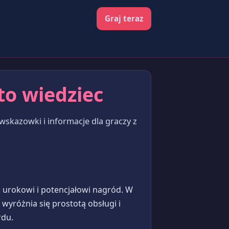
Graj teraz
to wiedziec
wskazowki i informacje dla graczy z
urokowi i potencjałowi nagród. W
 wyróżnia się prostotą obsługi i
rdu.