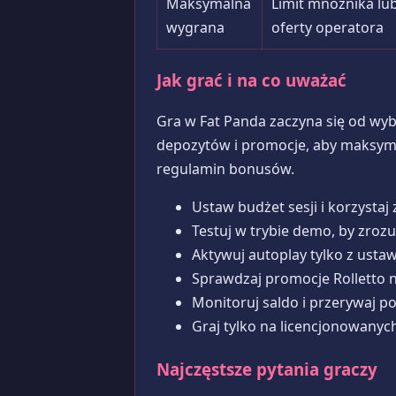
Maksymalna
Limit mnożnika lu
wygrana
oferty operatora
Jak grać i na co uważać
Gra w Fat Panda zaczyna się od wybo
depozytów i promocje, aby maksyma
regulamin bonusów.
Ustaw budżet sesji i korzystaj
Testuj w trybie demo, by zroz
Aktywuj autoplay tylko z usta
Sprawdzaj promocje Rolletto 
Monitoruj saldo i przerywaj po
Graj tylko na licencjonowanyc
Najczęstsze pytania graczy