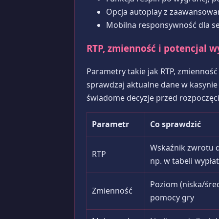
Opcja autoplay z zaawansowan
Mobilna responsywność dla se
RTP, zmienność i potencjal w
Parametry takie jak RTP, zmienność
sprawdzaj aktualne dane w kasynie 
świadome decyzje przed rozpoczęci
Parametr
Co sprawdzić
Wskaźnik zwrotu d
RTP
np. w tabeli wypłat
Poziom (niska/śre
Zmienność
pomocy gry