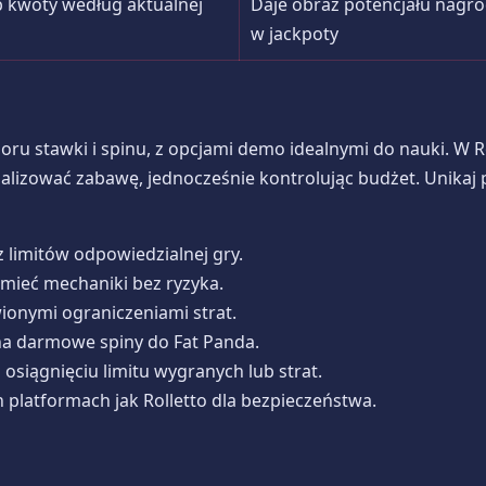
b kwoty według aktualnej
Daje obraz potencjału nagró
w jackpoty
ru stawki i spinu, z opcjami demo idealnymi do nauki. W R
lizować zabawę, jednocześnie kontrolując budżet. Unikaj 
 z limitów odpowiedzialnej gry.
umieć mechaniki bez ryzyka.
wionymi ograniczeniami strat.
na darmowe spiny do Fat Panda.
 osiągnięciu limitu wygranych lub strat.
h platformach jak Rolletto dla bezpieczeństwa.