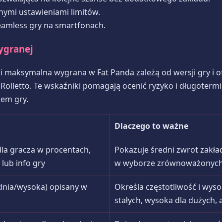
ymi ustawieniami limitów.
amless gry na smartfonach.
ygranej
 i maksymalna wygrana w Fat Panda zależą od wersji gry i o
Rolletto. Te wskaźniki pomagają ocenić ryzyko i długoter
em gry.
Dlaczego to ważne
la gracza w procentach,
Pokazuje średni zwrot zakł
 lub info gry
w wyborze zrównoważonych
dnia/wysoka) opisany w
Określa częstotliwość i wys
stałych, wysoka dla dużych, 