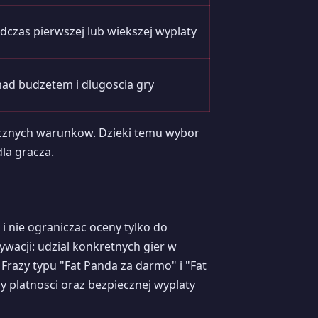
dczas pierwszej lub wiekszej wyplaty
ad budzetem i dlugoscia gry
tecznych warunkow. Dzieki temu wybor
la gracza.
nie ograniczac oceny tylko do
wacji: udzial konkretnych gier w
 Frazy typu "Fat Panda za darmo" i "Fat
y platnosci oraz bezpiecznej wyplaty