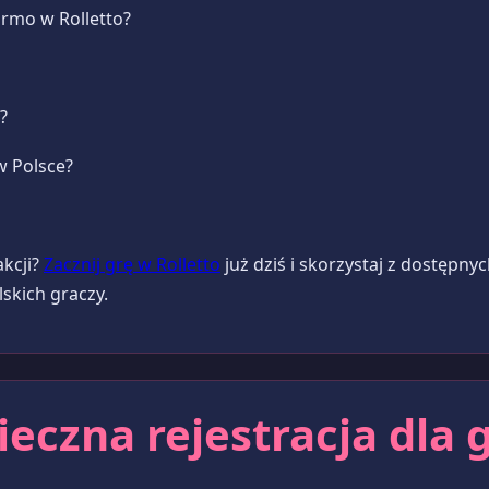
armo w Rolletto?
?
w Polsce?
kcji?
Zacznij grę w Rolletto
już dziś i skorzystaj z dostępny
lskich graczy.
ieczna rejestracja dla g