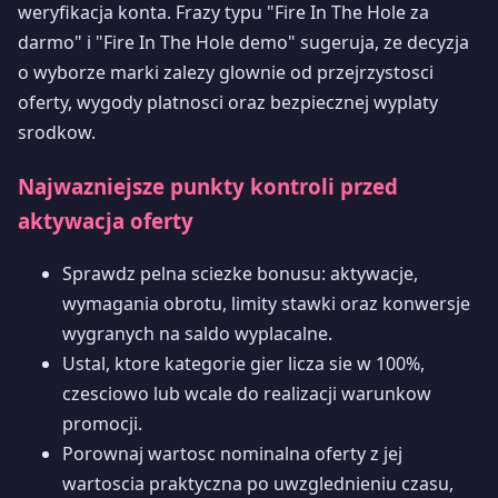
weryfikacja konta. Frazy typu "Fire In The Hole za
darmo" i "Fire In The Hole demo" sugeruja, ze decyzja
o wyborze marki zalezy glownie od przejrzystosci
oferty, wygody platnosci oraz bezpiecznej wyplaty
srodkow.
Najwazniejsze punkty kontroli przed
aktywacja oferty
Sprawdz pelna sciezke bonusu: aktywacje,
wymagania obrotu, limity stawki oraz konwersje
wygranych na saldo wyplacalne.
Ustal, ktore kategorie gier licza sie w 100%,
czesciowo lub wcale do realizacji warunkow
promocji.
Porownaj wartosc nominalna oferty z jej
wartoscia praktyczna po uwzglednieniu czasu,