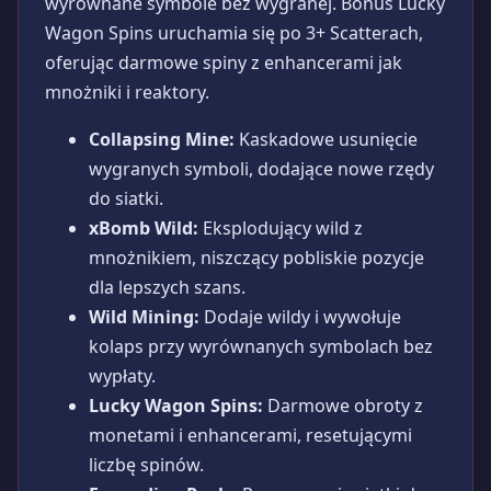
wyrównane symbole bez wygranej. Bonus Lucky
Wagon Spins uruchamia się po 3+ Scatterach,
oferując darmowe spiny z enhancerami jak
mnożniki i reaktory.
Collapsing Mine:
Kaskadowe usunięcie
wygranych symboli, dodające nowe rzędy
do siatki.
xBomb Wild:
Eksplodujący wild z
mnożnikiem, niszczący pobliskie pozycje
dla lepszych szans.
Wild Mining:
Dodaje wildy i wywołuje
kolaps przy wyrównanych symbolach bez
wypłaty.
Lucky Wagon Spins:
Darmowe obroty z
monetami i enhancerami, resetującymi
liczbę spinów.