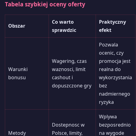
Tabela szybkiej oceny oferty
Co warto
Praktyczny
Obszar
sprawdzic
efekt
Pozwala
ocenic, czy
Wagering, czas
promocja jest
Warunki
waznosci, limit
realna do
bonusu
cashout i
wykorzystania
dopuszczone gry
bez
nadmiernego
ryzyka
Wplywa
Dostepnosc w
bezposrednio
Metody
Polsce, limity,
na wygode