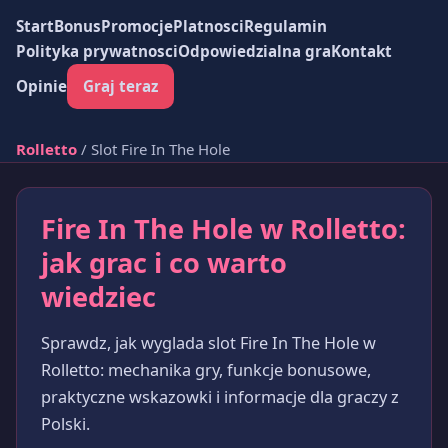
Start
Bonus
Promocje
Platnosci
Regulamin
Polityka prywatnosci
Odpowiedzialna gra
Kontakt
Opinie
Graj teraz
Rolletto
/ Slot Fire In The Hole
Fire In The Hole w Rolletto:
jak grac i co warto
wiedziec
Sprawdz, jak wyglada slot Fire In The Hole w
Rolletto: mechanika gry, funkcje bonusowe,
praktyczne wskazowki i informacje dla graczy z
Polski.