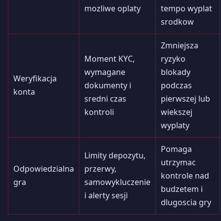
mozliwe oplaty
tempo wyplat
srodkow
Zmniejsza
Moment KYC,
ryzyko
wymagane
blokady
Weryfikacja
dokumenty i
podczas
konta
sredni czas
pierwszej lub
kontroli
wiekszej
wyplaty
Pomaga
Limity depozytu,
utrzymac
Odpowiedzialna
przerwy,
kontrole nad
gra
samowykluczenie
budzetem i
i alerty sesji
dlugoscia gry