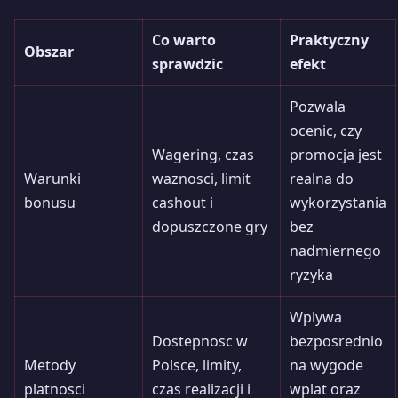
Co warto
Praktyczny
Obszar
sprawdzic
efekt
Pozwala
ocenic, czy
Wagering, czas
promocja jest
Warunki
waznosci, limit
realna do
bonusu
cashout i
wykorzystania
dopuszczone gry
bez
nadmiernego
ryzyka
Wplywa
Dostepnosc w
bezposrednio
Metody
Polsce, limity,
na wygode
platnosci
czas realizacji i
wplat oraz