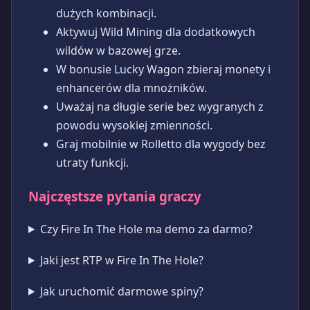
dużych kombinacji.
Aktywuj Wild Mining dla dodatkowych
wildów w bazowej grze.
W bonusie Lucky Wagon zbieraj monety i
enhancerów dla mnożników.
Uważaj na długie serie bez wygranych z
powodu wysokiej zmienności.
Graj mobilnie w Rolletto dla wygody bez
utraty funkcji.
Najczęstsze pytania graczy
Czy Fire In The Hole ma demo za darmo?
Jaki jest RTP w Fire In The Hole?
Jak uruchomić darmowe spiny?