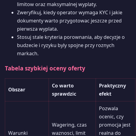
limitow oraz maksymalnej wyplaty.
Zweryfikuj, kiedy operator wymaga KYC i jakie
dokumenty warto przygotowac jeszcze przed
pierwsza wyplata.
Stosuj stale kryteria porownania, aby decyzje o
budzecie i ryzyku byly spojne przy roznych
markach.
Tabela szybkiej oceny oferty
Co warto
Praktyczny
Obszar
sprawdzic
efekt
Pozwala
ocenic, czy
Wagering, czas
promocja jest
Warunki
waznosci, limit
realna do