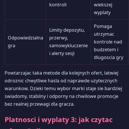
kontroli
wiekszej
wyplaty
Pomaga
Limity depozytu,
utrzymac
Odpowiedzialna
przerwy,
kontrole nad
gra
samowykluczenie
budzetem i
i alerty sesji
dlugoscia gry
Powtarzajac taka metode dla kolejnych ofert, latwiej
odroznic chwytliwe hasla od naprawde uzytecznych
warunkow. Dzieki temu wybor marki staje sie bardziej
swiadomy, stabilny i odporny na chwilowe promocje
bez realnej przewagi dla gracza.
Platnosci i wyplaty 3: jak czytac