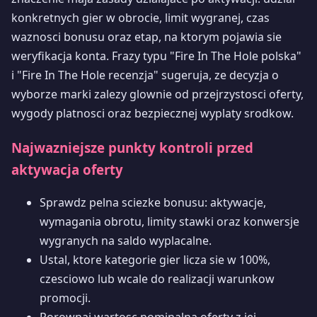
konkretnych gier w obrocie, limit wygranej, czas
waznosci bonusu oraz etap, na ktorym pojawia sie
weryfikacja konta. Frazy typu "Fire In The Hole polska"
i "Fire In The Hole recenzja" sugeruja, ze decyzja o
wyborze marki zalezy glownie od przejrzystosci oferty,
wygody platnosci oraz bezpiecznej wyplaty srodkow.
Najwazniejsze punkty kontroli przed
aktywacja oferty
Sprawdz pelna sciezke bonusu: aktywacje,
wymagania obrotu, limity stawki oraz konwersje
wygranych na saldo wyplacalne.
Ustal, ktore kategorie gier licza sie w 100%,
czesciowo lub wcale do realizacji warunkow
promocji.