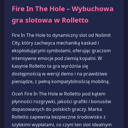
Fire In The Hole – Wybuchowa
gra slotowa w Rolletto
Fire In The Hole to dynamiczny slot od Nolimit
City, który zachwyca mechaniką kaskad i
eksplodującymi symbolami, oferując graczom
intensywne emocje pod ziemią kopalni. W
kasynie Rolletto ta gra wyróżnia się
dostępnością w wersji demo i na prawdziwe
pieniądze, z pełną kompatybilnością mobilną.
Oceń Fire In The Hole w Rolletto pod kątem
płynności rozgrywki, jakości grafiki i bonusów
dopasowanych do polskich graczy. Marka
Rolletto zapewnia bezpieczne środowisko z
szybkimi wypłatami, co czyni ten slot idealnym