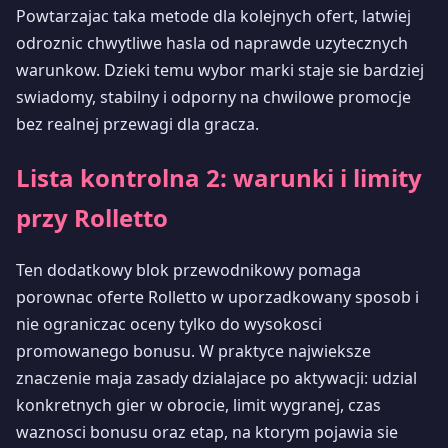
Powtarzajac taka metode dla kolejnych ofert, latwiej
odroznic chwytliwe hasla od naprawde uzytecznych
warunkow. Dzieki temu wybor marki staje sie bardziej
swiadomy, stabilny i odporny na chwilowe promocje
bez realnej przewagi dla gracza.
Lista kontrolna 2: warunki i limity
przy Rolletto
Ten dodatkowy blok przewodnikowy pomaga
porownac oferte Rolletto w uporzadkowany sposob i
nie ograniczac oceny tylko do wysokosci
promowanego bonusu. W praktyce najwieksze
znaczenie maja zasady dzialajace po aktywacji: udzial
konkretnych gier w obrocie, limit wygranej, czas
waznosci bonusu oraz etap, na ktorym pojawia sie