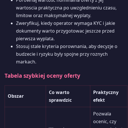
Porownaj wartosc nominalna oferty z jej
wartoscia praktyczna po uwzglednieniu czasu,
limitow oraz maksymalnej wyplaty.
Zweryfikuj, kiedy operator wymaga KYC i jakie
dokumenty warto przygotowac jeszcze przed
pierwsza wyplata.
Stosuj stale kryteria porownania, aby decyzje o
budzecie i ryzyku byly spojne przy roznych
markach.
Tabela szybkiej oceny oferty
Co warto
Praktyczny
Obszar
sprawdzic
efekt
Pozwala
ocenic, czy