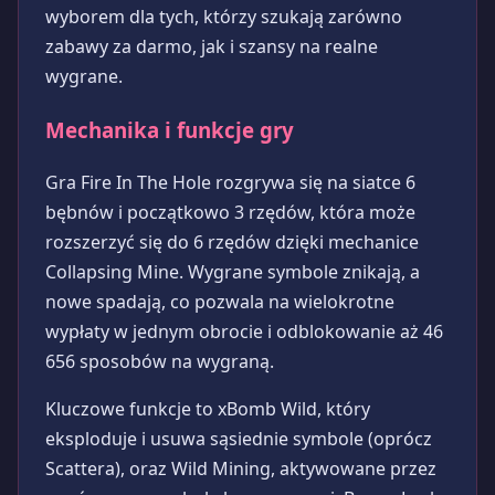
wyborem dla tych, którzy szukają zarówno
zabawy za darmo, jak i szansy na realne
wygrane.
Mechanika i funkcje gry
Gra Fire In The Hole rozgrywa się na siatce 6
bębnów i początkowo 3 rzędów, która może
rozszerzyć się do 6 rzędów dzięki mechanice
Collapsing Mine. Wygrane symbole znikają, a
nowe spadają, co pozwala na wielokrotne
wypłaty w jednym obrocie i odblokowanie aż 46
656 sposobów na wygraną.
Kluczowe funkcje to xBomb Wild, który
eksploduje i usuwa sąsiednie symbole (oprócz
Scattera), oraz Wild Mining, aktywowane przez