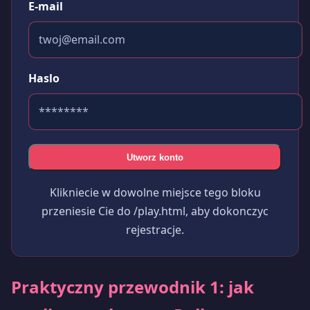
E-mail
Haslo
Utworz konto
Klikniecie w dowolne miejsce tego bloku
przeniesie Cie do /play.html, aby dokonczyc
rejestracje.
Praktyczny przewodnik 1: jak