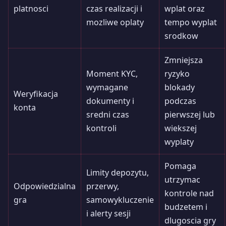
platnosci
czas realizacji i
wplat oraz
mozliwe oplaty
tempo wyplat
srodkow
Zmniejsza
Moment KYC,
ryzyko
wymagane
blokady
Weryfikacja
dokumenty i
podczas
konta
sredni czas
pierwszej lub
kontroli
wiekszej
wyplaty
Pomaga
Limity depozytu,
utrzymac
Odpowiedzialna
przerwy,
kontrole nad
gra
samowykluczenie
budzetem i
i alerty sesji
dlugoscia gry