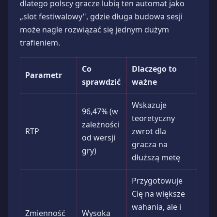
dlatego polscy gracze lubią ten automat jako
„slot festiwalowy", gdzie długa budowa sesji
może nagle rozwiązać się jednym dużym
trafieniem.
Co
Dlaczego to
Parametr
sprawdzić
ważne
Wskazuje
96,47% (w
teoretyczny
zależności
RTP
zwrot dla
od wersji
gracza na
gry)
dłuższą metę
Przygotowuje
Cię na większe
wahania, ale i
Zmienność
Wysoka