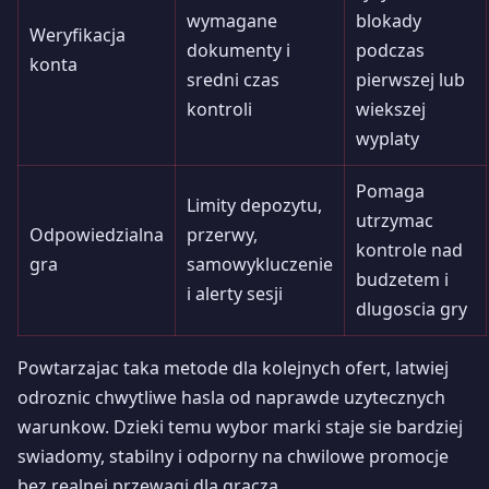
wymagane
blokady
Weryfikacja
dokumenty i
podczas
konta
sredni czas
pierwszej lub
kontroli
wiekszej
wyplaty
Pomaga
Limity depozytu,
utrzymac
Odpowiedzialna
przerwy,
kontrole nad
gra
samowykluczenie
budzetem i
i alerty sesji
dlugoscia gry
Powtarzajac taka metode dla kolejnych ofert, latwiej
odroznic chwytliwe hasla od naprawde uzytecznych
warunkow. Dzieki temu wybor marki staje sie bardziej
swiadomy, stabilny i odporny na chwilowe promocje
bez realnej przewagi dla gracza.