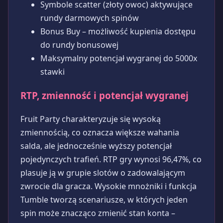
Symbole scatter (złoty owoc) aktywujące
rundy darmowych spinów
Bonus Buy – możliwość kupienia dostępu
do rundy bonusowej
Maksymalny potencjał wygranej do 5000x
stawki
RTP, zmienność i potencjał wygranej
Fruit Party charakteryzuje się wysoką
zmiennością, co oznacza większe wahania
salda, ale jednocześnie wyższy potencjał
pojedynczych trafień. RTP gry wynosi 96,47%, co
plasuje ją w grupie slotów o zadowalającym
zwrocie dla gracza. Wysokie mnożniki i funkcja
Tumble tworzą scenariusze, w których jeden
spin może znacząco zmienić stan konta –