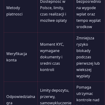
Dostepnosc w
bezposrednio
Metody
Polsce, limity,
na wygode
platnosci
czas realizacji i
wplat oraz
mozliwe oplaty
tempo wyplat
srodkow
Zmniejsza
Moment KYC,
ryzyko
wymagane
blokady
Weryfikacja
dokumenty i
podczas
konta
sredni czas
pierwszej lub
kontroli
wiekszej
wyplaty
Pomaga
Limity depozytu,
utrzymac
Odpowiedzialna
przerwy,
kontrole nad
gra
samowykluczenie