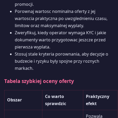
promocji.
Porownaj wartosc nominalna oferty z jej
wartoscia praktyczna po uwzglednieniu czasu,
limitow oraz maksymalnej wyplaty.
Zweryfikuj, kiedy operator wymaga KYC i jakie
dokumenty warto przygotowac jeszcze przed
pierwsza wyplata.
Stosuj stale kryteria porownania, aby decyzje o
budzecie i ryzyku byly spojne przy roznych
markach.
Tabela szybkiej oceny oferty
Co warto
Praktyczny
Obszar
sprawdzic
efekt
Pozwala