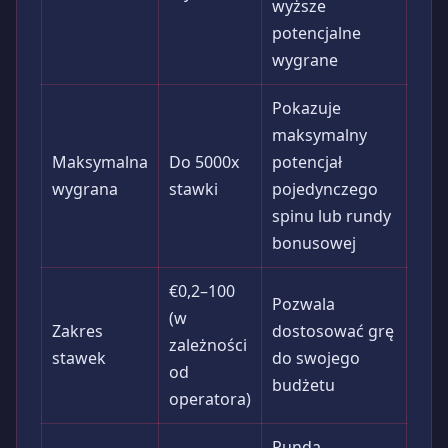
wyższe
potencjalne
wygrane
Pokazuje
maksymalny
Maksymalna
Do 5000x
potencjał
wygrana
stawki
pojedynczego
spinu lub rundy
bonusowej
€0,2–100
Pozwala
(w
Zakres
dostosować grę
zależności
stawek
do swojego
od
budżetu
operatora)
Runda