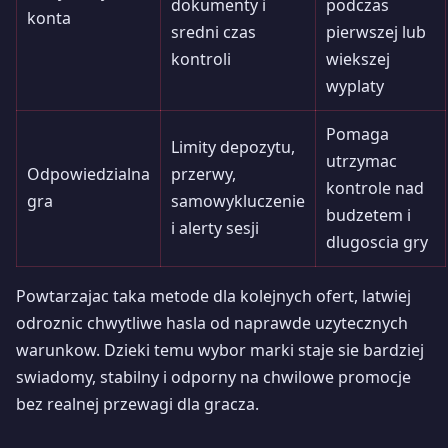
dokumenty i
podczas
konta
sredni czas
pierwszej lub
kontroli
wiekszej
wyplaty
Pomaga
Limity depozytu,
utrzymac
Odpowiedzialna
przerwy,
kontrole nad
gra
samowykluczenie
budzetem i
i alerty sesji
dlugoscia gry
Powtarzajac taka metode dla kolejnych ofert, latwiej
odroznic chwytliwe hasla od naprawde uzytecznych
warunkow. Dzieki temu wybor marki staje sie bardziej
swiadomy, stabilny i odporny na chwilowe promocje
bez realnej przewagi dla gracza.