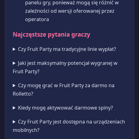
panelu gry, ponieważ mogą się różnić w
zależności od wersji oferowanej przez
operatora
Najczęstsze pytania graczy
Czy Fruit Party ma tradycyjne linie wypłat?
Jaki jest maksymalny potencjał wygranej w
Fruit Party?
Czy mogę grać w Fruit Party za darmo na
Rolletto?
Kiedy mogę aktywować darmowe spiny?
Czy Fruit Party jest dostępna na urządzeniach
mobilnych?