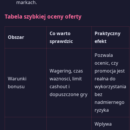
markach.
Tabela szybkiej oceny oferty
Co warto
Praktyczny
Obszar
sprawdzic
efekt
Pozwala
ocenic, czy
Wagering, czas
promocja jest
Warunki
waznosci, limit
realna do
bonusu
cashout i
wykorzystania
dopuszczone gry
bez
nadmiernego
ryzyka
Wplywa