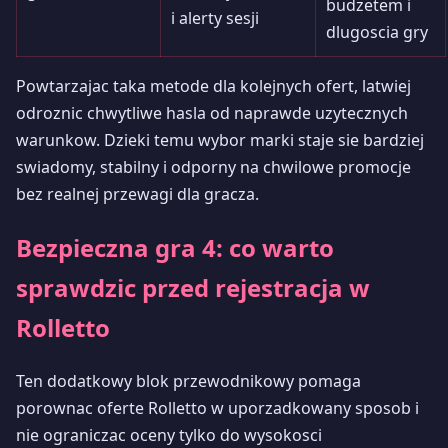
budzetem i
i alerty sesji
dlugoscia gry
Powtarzajac taka metode dla kolejnych ofert, latwiej
odroznic chwytliwe hasla od naprawde uzytecznych
warunkow. Dzieki temu wybor marki staje sie bardziej
swiadomy, stabilny i odporny na chwilowe promocje
bez realnej przewagi dla gracza.
Bezpieczna gra 4: co warto
sprawdzic przed rejestracja w
Rolletto
Ten dodatkowy blok przewodnikowy pomaga
porownac oferte Rolletto w uporzadkowany sposob i
nie ograniczac oceny tylko do wysokosci