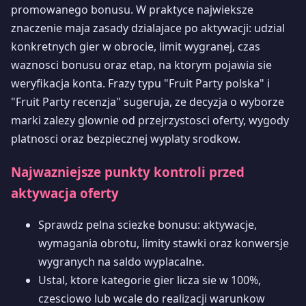
promowanego bonusu. W praktyce najwieksze
znaczenie maja zasady dzialajace po aktywacji: udzial
konkretnych gier w obrocie, limit wygranej, czas
waznosci bonusu oraz etap, na ktorym pojawia sie
weryfikacja konta. Frazy typu "Fruit Party polska" i
"Fruit Party recenzja" sugeruja, ze decyzja o wyborze
marki zalezy glownie od przejrzystosci oferty, wygody
platnosci oraz bezpiecznej wyplaty srodkow.
Najwazniejsze punkty kontroli przed
aktywacja oferty
Sprawdz pelna sciezke bonusu: aktywacje,
wymagania obrotu, limity stawki oraz konwersje
wygranych na saldo wyplacalne.
Ustal, ktore kategorie gier licza sie w 100%,
czesciowo lub wcale do realizacji warunkow