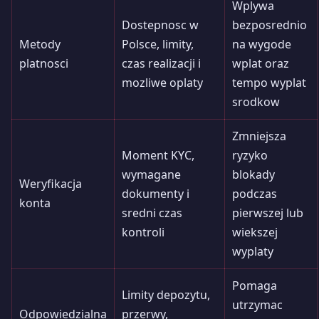
Wplywa
Dostepnosc w
bezposrednio
Metody
Polsce, limity,
na wygode
platnosci
czas realizacji i
wplat oraz
mozliwe oplaty
tempo wyplat
srodkow
Zmniejsza
Moment KYC,
ryzyko
wymagane
blokady
Weryfikacja
dokumenty i
podczas
konta
sredni czas
pierwszej lub
kontroli
wiekszej
wyplaty
Pomaga
Limity depozytu,
utrzymac
Odpowiedzialna
przerwy,