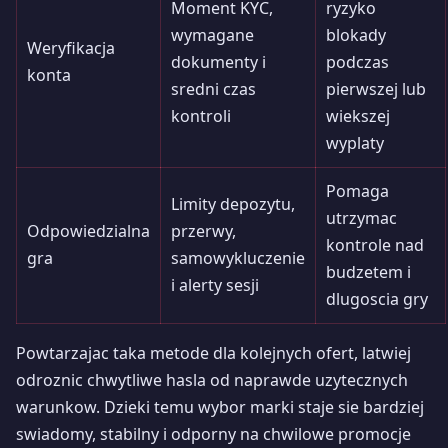
Moment KYC,
ryzyko
wymagane
blokady
Weryfikacja
dokumenty i
podczas
konta
sredni czas
pierwszej lub
kontroli
wiekszej
wyplaty
Pomaga
Limity depozytu,
utrzymac
Odpowiedzialna
przerwy,
kontrole nad
gra
samowykluczenie
budzetem i
i alerty sesji
dlugoscia gry
Powtarzajac taka metode dla kolejnych ofert, latwiej
odroznic chwytliwe hasla od naprawde uzytecznych
warunkow. Dzieki temu wybor marki staje sie bardziej
swiadomy, stabilny i odporny na chwilowe promocje