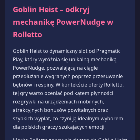
Goblin Heist – odkryj
mechanikę PowerNudge w
Rolletto
Goblin Heist to dynamiczny slot od Pragmatic
Play, który wyróżnia się unikalną mechaniką
PowerNudge, pozwalającą na ciągłe
przedłużanie wygranych poprzez przesuwanie
bębnów i respiny. W kontekście oferty Rolletto,
tej gry warto oceniać pod kątem płynności
rozgrywki na urządzeniach mobilnych,
atrakcyjnych bonusów powitalnych oraz
szybkich wypłat, co czyni ją idealnym wyborem
dla polskich graczy szukających emocji.