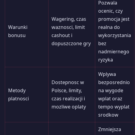
Pozwala
ocenic, czy
Wagering, czas
promocja jest
Warunki
waznosci, limit
realna do
bonusu
cashout i
wykorzystania
dopuszczone gry
bez
nadmiernego
ryzyka
Wplywa
Dostepnosc w
bezposrednio
Metody
Polsce, limity,
na wygode
platnosci
czas realizacji i
wplat oraz
mozliwe oplaty
tempo wyplat
srodkow
Zmniejsza