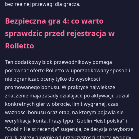
bez realnej przewagi dla gracza.
Bezpieczna gra 4: co warto
sprawdzic przed rejestracja w
Rolletto
Ten dodatkowy blok przewodnikowy pomaga
porownac oferte Rolletto w uporzadkowany sposob i
nie ograniczac oceny tylko do wysokosci
promowanego bonusu. W praktyce najwieksze
znaczenie maja zasady dzialajace po aktywacji: udzial
konkretnych gier w obrocie, limit wygranej, czas
waznosci bonusu oraz etap, na ktorym pojawia sie
weryfikacja konta. Frazy typu "Goblin Heist polska" i
"Goblin Heist recenzja" sugeruja, ze decyzja o wyborze
marki zalezy glownie od przejrzystosci oferty, wygody