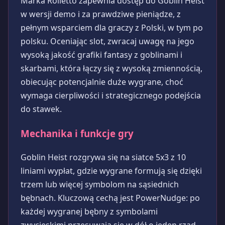
Marka Rolletto zapewnia dostęp do Goblin Heist
w wersji demo i za prawdziwe pieniądze, z
pełnym wsparciem dla graczy z Polski, w tym po
polsku. Oceniając slot, zwracaj uwagę na jego
wysoką jakość grafiki fantasy z goblinami i
skarbami, która łączy się z wysoką zmiennością,
obiecując potencjalnie duże wygrane, choć
wymaga cierpliwości i strategicznego podejścia
do stawek.
Mechanika i funkcje gry
Goblin Heist rozgrywa się na siatce 5x3 z 10
liniami wypłat, gdzie wygrane formują się dzięki
trzem lub więcej symbolom na sąsiednich
bębnach. Kluczową cechą jest PowerNudge: po
każdej wygranej bębny z symbolami
zwycięskimi przesuwają się w dół o jeden rząd,