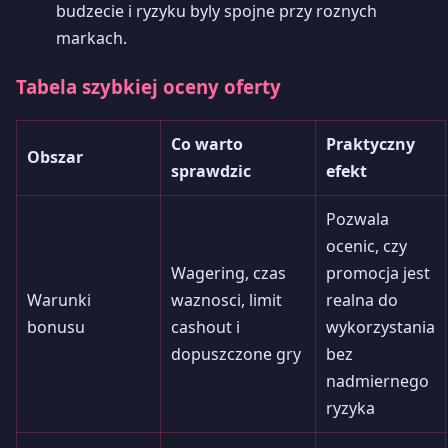
budzecie i ryzyku byly spojne przy roznych
markach.
Tabela szybkiej oceny oferty
Co warto
Praktyczny
Obszar
sprawdzic
efekt
Pozwala
ocenic, czy
Wagering, czas
promocja jest
Warunki
waznosci, limit
realna do
bonusu
cashout i
wykorzystania
dopuszczone gry
bez
nadmiernego
ryzyka