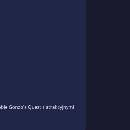
ebie Gonzo's Quest z atrakcyjnymi