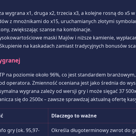
za wygrana x1, druga x2, trzecia x3, a kolejne rosną do x5
dów z mnożnikami do x15, uruchamianych złotymi symbola
ikony, zwiększając szanse na kombinacje.
ysokowartościowe maski Majów i niższe kamienie, wypłacan
 Skupienie na kaskadach zamiast tradycyjnych bonusów sca
ygranej
RTP na poziomie około 96%, co jest standardem branżowym,
 od operatora. Zmienność oceniana jest jako średnia do wyso
ymalna wygrana zależy od wersji gry i może sięgać 37 500
icza się do 2500x – zawsze sprawdzaj aktualną ofertę kas
ić
Dlaczego to ważne
fo gry (ok. 95,97-
Określa długoterminowy zwrot do g