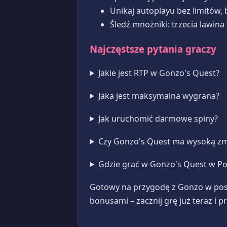
Unikaj autoplayu bez limitów,
Śledź mnożniki: trzecia lawina 
Najczęstsze pytania graczy
Jakie jest RTP w Gonzo's Quest?
Jaka jest maksymalna wygrana?
Jak uruchomić darmowe spiny?
Czy Gonzo's Quest ma wysoką z
Gdzie grać w Gonzo's Quest w Po
Gotowy na przygodę z Gonzo w po
bonusami – zacznij grę już teraz i p