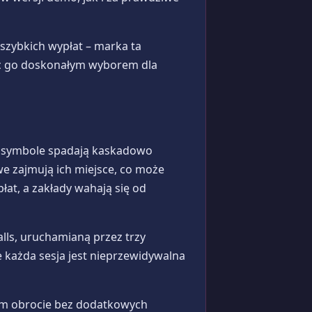
szybkich wypłat – marka ta
iąc go doskonałym wyborem dla
m symbole spadają kaskadowo
we zajmują ich miejsce, co może
at, a zakłady wahają się od
lls, uruchamianą przez trzy
 każda sesja jest nieprzewidywalna
ym obrocie bez dodatkowych