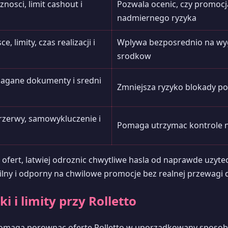
nosci, limit cashout i
Pozwala ocenic, czy promocj
nadmiernego ryzyka
, limity, czas realizacji i
Wplywa bezposrednio na wy
srodkow
gane dokumenty i sredni
Zmniejsza ryzyko blokady po
przerwy, samowykluczenie i
Pomaga utrzymac kontrole n
 ofert, latwiej odroznic chwytliwe hasla od naprawde uzy
bilny i odporny na chwilowe promocje bez realnej przewagi d
i i limity przy Rolletto
maga porownac oferte Rolletto w uporzadkowany sposob i 