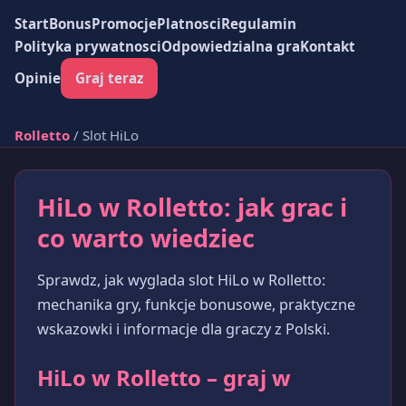
Start
Bonus
Promocje
Platnosci
Regulamin
Polityka prywatnosci
Odpowiedzialna gra
Kontakt
Opinie
Graj teraz
Rolletto
/ Slot HiLo
HiLo w Rolletto: jak grac i
co warto wiedziec
Sprawdz, jak wyglada slot HiLo w Rolletto:
mechanika gry, funkcje bonusowe, praktyczne
wskazowki i informacje dla graczy z Polski.
HiLo w Rolletto – graj w