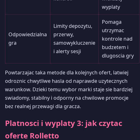
wyplaty
Pomaga
Limity depozytu,
utrzymac
Odpowiedzialna
przerwy,
kontrole nad
gra
samowykluczenie
budzetem i
i alerty sesji
dlugoscia gry
Powtarzajac taka metode dla kolejnych ofert, latwiej
odroznic chwytliwe hasla od naprawde uzytecznych
warunkow. Dzieki temu wybor marki staje sie bardziej
swiadomy, stabilny i odporny na chwilowe promocje
bez realnej przewagi dla gracza.
Platnosci i wyplaty 3: jak czytac
oferte Rolletto