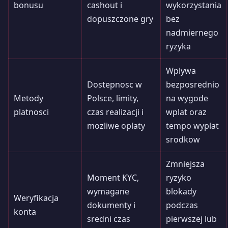
bonusu
cashout i
wykorzystania
dopuszczone gry
bez
nadmiernego
ryzyka
Wplywa
Dostepnosc w
bezposrednio
Metody
Polsce, limity,
na wygode
platnosci
czas realizacji i
wplat oraz
mozliwe oplaty
tempo wyplat
srodkow
Zmniejsza
Moment KYC,
ryzyko
wymagane
blokady
Weryfikacja
dokumenty i
podczas
konta
sredni czas
pierwszej lub