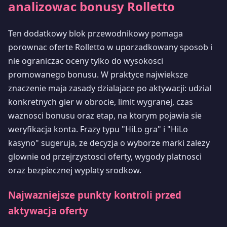
analizowac bonusy Rolletto
Ten dodatkowy blok przewodnikowy pomaga
porownac oferte Rolletto w uporzadkowany sposob i
nie ograniczac oceny tylko do wysokosci
promowanego bonusu. W praktyce najwieksze
znaczenie maja zasady dzialajace po aktywacji: udzial
konkretnych gier w obrocie, limit wygranej, czas
waznosci bonusu oraz etap, na ktorym pojawia sie
weryfikacja konta. Frazy typu "HiLo gra" i "HiLo
kasyno" sugeruja, ze decyzja o wyborze marki zalezy
glownie od przejrzystosci oferty, wygody platnosci
oraz bezpiecznej wyplaty srodkow.
Najwazniejsze punkty kontroli przed
aktywacja oferty