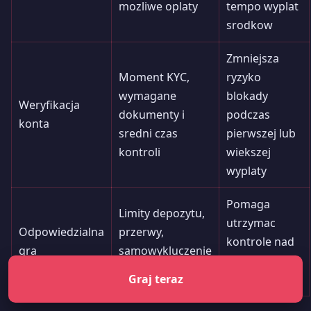
mozliwe oplaty
tempo wyplat
srodkow
Zmniejsza
Moment KYC,
ryzyko
wymagane
blokady
Weryfikacja
dokumenty i
podczas
konta
sredni czas
pierwszej lub
kontroli
wiekszej
wyplaty
Pomaga
Limity depozytu,
utrzymac
Odpowiedzialna
przerwy,
kontrole nad
gra
samowykluczenie
budzetem i
i alerty sesji
Graj teraz
dlugoscia gry