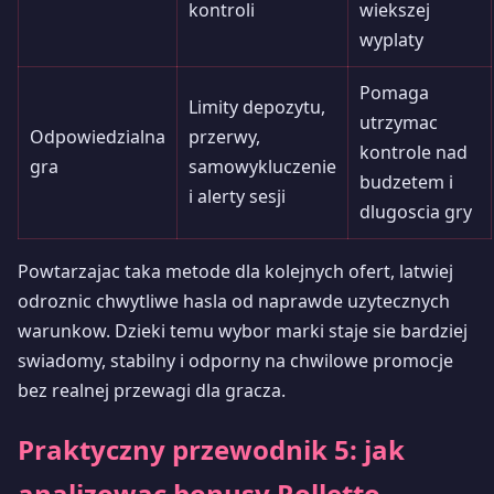
kontroli
wiekszej
wyplaty
Pomaga
Limity depozytu,
utrzymac
Odpowiedzialna
przerwy,
kontrole nad
gra
samowykluczenie
budzetem i
i alerty sesji
dlugoscia gry
Powtarzajac taka metode dla kolejnych ofert, latwiej
odroznic chwytliwe hasla od naprawde uzytecznych
warunkow. Dzieki temu wybor marki staje sie bardziej
swiadomy, stabilny i odporny na chwilowe promocje
bez realnej przewagi dla gracza.
Praktyczny przewodnik 5: jak
analizowac bonusy Rolletto