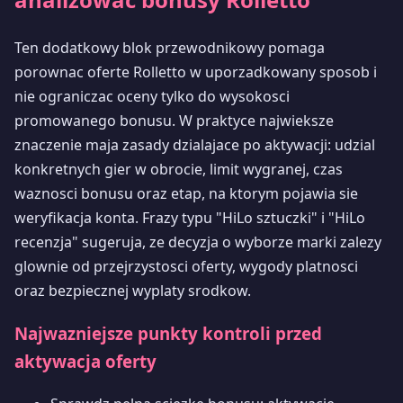
Ten dodatkowy blok przewodnikowy pomaga
porownac oferte Rolletto w uporzadkowany sposob i
nie ograniczac oceny tylko do wysokosci
promowanego bonusu. W praktyce najwieksze
znaczenie maja zasady dzialajace po aktywacji: udzial
konkretnych gier w obrocie, limit wygranej, czas
waznosci bonusu oraz etap, na ktorym pojawia sie
weryfikacja konta. Frazy typu "HiLo sztuczki" i "HiLo
recenzja" sugeruja, ze decyzja o wyborze marki zalezy
glownie od przejrzystosci oferty, wygody platnosci
oraz bezpiecznej wyplaty srodkow.
Najwazniejsze punkty kontroli przed
aktywacja oferty