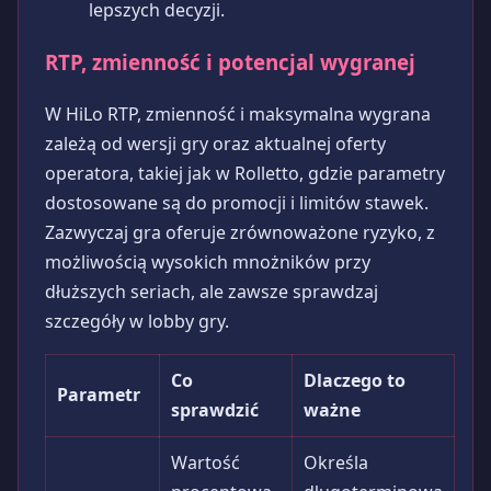
lepszych decyzji.
RTP, zmienność i potencjal wygranej
W HiLo RTP, zmienność i maksymalna wygrana
zależą od wersji gry oraz aktualnej oferty
operatora, takiej jak w Rolletto, gdzie parametry
dostosowane są do promocji i limitów stawek.
Zazwyczaj gra oferuje zrównoważone ryzyko, z
możliwością wysokich mnożników przy
dłuższych seriach, ale zawsze sprawdzaj
szczegóły w lobby gry.
Co
Dlaczego to
Parametr
sprawdzić
ważne
Wartość
Określa