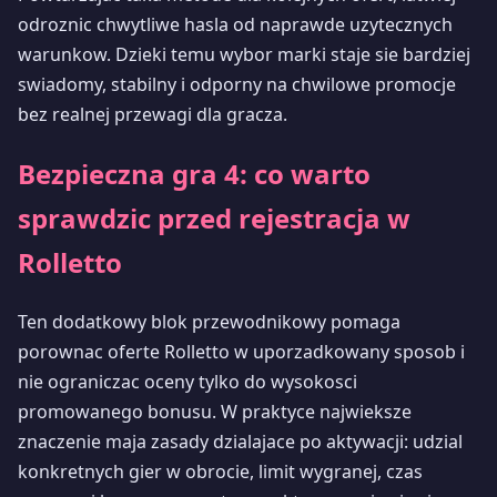
odroznic chwytliwe hasla od naprawde uzytecznych
warunkow. Dzieki temu wybor marki staje sie bardziej
swiadomy, stabilny i odporny na chwilowe promocje
bez realnej przewagi dla gracza.
Bezpieczna gra 4: co warto
sprawdzic przed rejestracja w
Rolletto
Ten dodatkowy blok przewodnikowy pomaga
porownac oferte Rolletto w uporzadkowany sposob i
nie ograniczac oceny tylko do wysokosci
promowanego bonusu. W praktyce najwieksze
znaczenie maja zasady dzialajace po aktywacji: udzial
konkretnych gier w obrocie, limit wygranej, czas