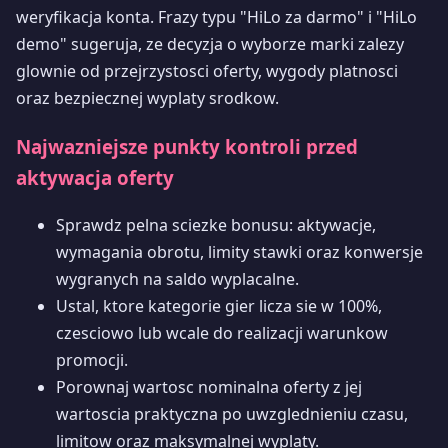
weryfikacja konta. Frazy typu "HiLo za darmo" i "HiLo
demo" sugeruja, ze decyzja o wyborze marki zalezy
glownie od przejrzystosci oferty, wygody platnosci
oraz bezpiecznej wyplaty srodkow.
Najwazniejsze punkty kontroli przed
aktywacja oferty
Sprawdz pelna sciezke bonusu: aktywacje,
wymagania obrotu, limity stawki oraz konwersje
wygranych na saldo wyplacalne.
Ustal, ktore kategorie gier licza sie w 100%,
czesciowo lub wcale do realizacji warunkow
promocji.
Porownaj wartosc nominalna oferty z jej
wartoscia praktyczna po uwzglednieniu czasu,
limitow oraz maksymalnej wyplaty.