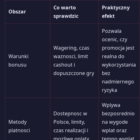
Co warto
Praktyczny
Obszar
sprawdzic
efekt
Pozwala
ocenic, czy
Wagering, czas
promocja jest
Warunki
waznosci, limit
realna do
bonusu
cashout i
wykorzystania
dopuszczone gry
bez
nadmiernego
ryzyka
Wplywa
Dostepnosc w
bezposrednio
Metody
Polsce, limity,
na wygode
platnosci
czas realizacji i
wplat oraz
mozliwe oplaty
tempo wyplat