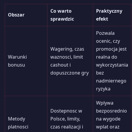
Co warto
Praktyczny
Obszar
sprawdzic
efekt
Pozwala
ocenic, czy
Wagering, czas
promocja jest
Warunki
waznosci, limit
realna do
bonusu
cashout i
wykorzystania
dopuszczone gry
bez
nadmiernego
ryzyka
Wplywa
Dostepnosc w
bezposrednio
Metody
Polsce, limity,
na wygode
platnosci
czas realizacji i
wplat oraz