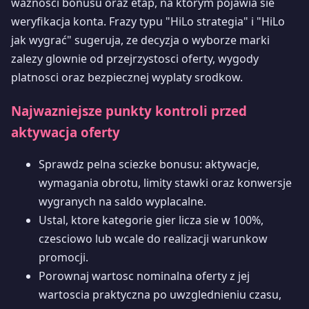
waznosci bonusu oraz etap, na ktorym pojawia sie
weryfikacja konta. Frazy typu "HiLo strategia" i "HiLo
jak wygrać" sugeruja, ze decyzja o wyborze marki
zalezy glownie od przejrzystosci oferty, wygody
platnosci oraz bezpiecznej wyplaty srodkow.
Najwazniejsze punkty kontroli przed
aktywacja oferty
Sprawdz pelna sciezke bonusu: aktywacje,
wymagania obrotu, limity stawki oraz konwersje
wygranych na saldo wyplacalne.
Ustal, ktore kategorie gier licza sie w 100%,
czesciowo lub wcale do realizacji warunkow
promocji.
Porownaj wartosc nominalna oferty z jej
wartoscia praktyczna po uwzglednieniu czasu,