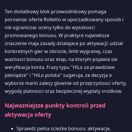
Ten dodatkowy blok przewodnikowy pomaga
porownac oferte Rolletto w uporzadkowany sposob i
nie ograniczac oceny tylko do wysokosci
promowanego bonusu. W praktyce najwieksze
znaczenie maja zasady dzialajace po aktywacji: udzial
konkretnych gier w obrocie, limit wygranej, czas
waznosci bonusu oraz etap, na ktorym pojawia sie
weryfikacja konta. Frazy typu "HiLo za prawdziwe
pieniądze" i "HiLo polska" sugeruja, ze decyzja o
wyborze marki zalezy glownie od przejrzystosci oferty,
wygody platnosci oraz bezpiecznej wyplaty srodkow.
Najwazniejsze punkty kontroli przed
aktywacja oferty
Sprawdz pelna sciezke bonusu: aktywacje,