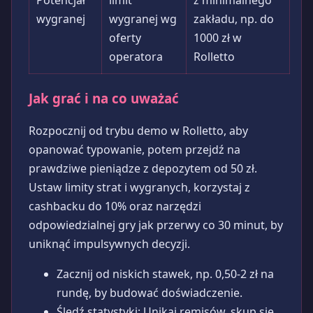
Potencjał
limit
z minimalnego
wygranej
wygranej wg
zakładu, np. do
oferty
1000 zł w
operatora
Rolletto
Jak grać i na co uważać
Rozpocznij od trybu demo w Rolletto, aby
opanować typowanie, potem przejdź na
prawdziwe pieniądze z depozytem od 50 zł.
Ustaw limity strat i wygranych, korzystaj z
cashbacku do 10% oraz narzędzi
odpowiedzialnej gry jak przerwy co 30 minut, by
uniknąć impulsywnych decyzji.
Zacznij od niskich stawek, np. 0,50-2 zł na
rundę, by budować doświadczenie.
Śledź statystyki: Unikaj remisów, skup się