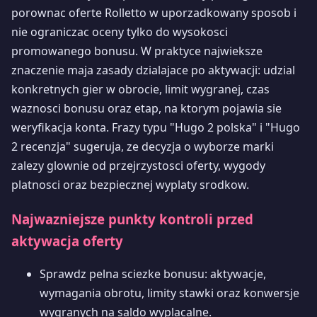
porownac oferte Rolletto w uporzadkowany sposob i
nie ograniczac oceny tylko do wysokosci
promowanego bonusu. W praktyce najwieksze
znaczenie maja zasady dzialajace po aktywacji: udzial
konkretnych gier w obrocie, limit wygranej, czas
waznosci bonusu oraz etap, na ktorym pojawia sie
weryfikacja konta. Frazy typu "Hugo 2 polska" i "Hugo
2 recenzja" sugeruja, ze decyzja o wyborze marki
zalezy glownie od przejrzystosci oferty, wygody
platnosci oraz bezpiecznej wyplaty srodkow.
Najwazniejsze punkty kontroli przed
aktywacja oferty
Sprawdz pelna sciezke bonusu: aktywacje,
wymagania obrotu, limity stawki oraz konwersje
wygranych na saldo wyplacalne.