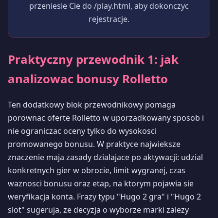
przeniesie Cie do /play.html, aby dokonczyc
rejestracje.
Praktyczny przewodnik 1: jak
analizowac bonusy Rolletto
Ten dodatkowy blok przewodnikowy pomaga
porownac oferte Rolletto w uporzadkowany sposob i
nie ograniczac oceny tylko do wysokosci
promowanego bonusu. W praktyce najwieksze
znaczenie maja zasady dzialajace po aktywacji: udzial
konkretnych gier w obrocie, limit wygranej, czas
waznosci bonusu oraz etap, na ktorym pojawia sie
weryfikacja konta. Frazy typu "Hugo 2 gra" i "Hugo 2
slot" sugeruja, ze decyzja o wyborze marki zalezy