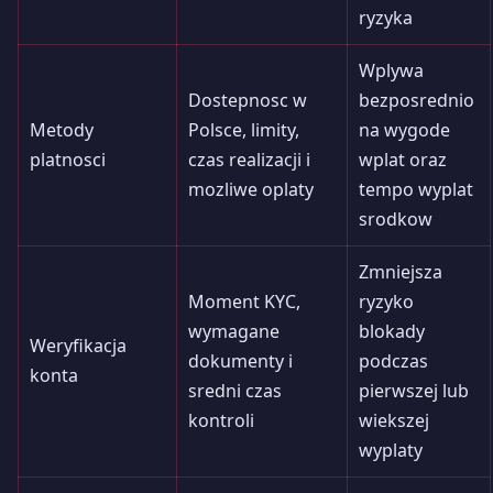
ryzyka
Wplywa
Dostepnosc w
bezposrednio
Metody
Polsce, limity,
na wygode
platnosci
czas realizacji i
wplat oraz
mozliwe oplaty
tempo wyplat
srodkow
Zmniejsza
Moment KYC,
ryzyko
wymagane
blokady
Weryfikacja
dokumenty i
podczas
konta
sredni czas
pierwszej lub
kontroli
wiekszej
wyplaty