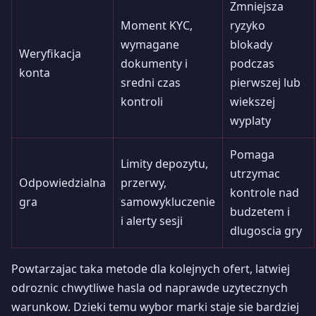
Zmniejsza
Moment KYC,
ryzyko
wymagane
blokady
Weryfikacja
dokumenty i
podczas
konta
sredni czas
pierwszej lub
kontroli
wiekszej
wyplaty
Pomaga
Limity depozytu,
utrzymac
Odpowiedzialna
przerwy,
kontrole nad
gra
samowykluczenie
budzetem i
i alerty sesji
dlugoscia gry
Powtarzajac taka metode dla kolejnych ofert, latwiej
odroznic chwytliwe hasla od naprawde uzytecznych
warunkow. Dzieki temu wybor marki staje sie bardziej