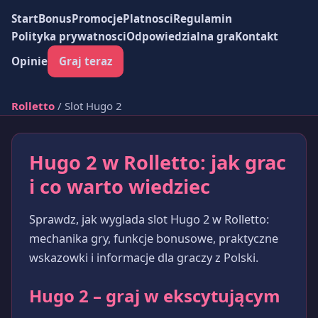
Start
Bonus
Promocje
Platnosci
Regulamin
Polityka prywatnosci
Odpowiedzialna gra
Kontakt
Opinie
Graj teraz
Rolletto
/ Slot Hugo 2
Hugo 2 w Rolletto: jak grac
i co warto wiedziec
Sprawdz, jak wyglada slot Hugo 2 w Rolletto:
mechanika gry, funkcje bonusowe, praktyczne
wskazowki i informacje dla graczy z Polski.
Hugo 2 – graj w ekscytującym