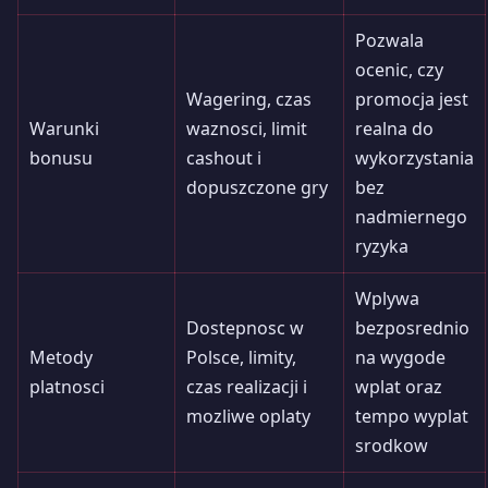
Pozwala
ocenic, czy
Wagering, czas
promocja jest
Warunki
waznosci, limit
realna do
bonusu
cashout i
wykorzystania
dopuszczone gry
bez
nadmiernego
ryzyka
Wplywa
Dostepnosc w
bezposrednio
Metody
Polsce, limity,
na wygode
platnosci
czas realizacji i
wplat oraz
mozliwe oplaty
tempo wyplat
srodkow