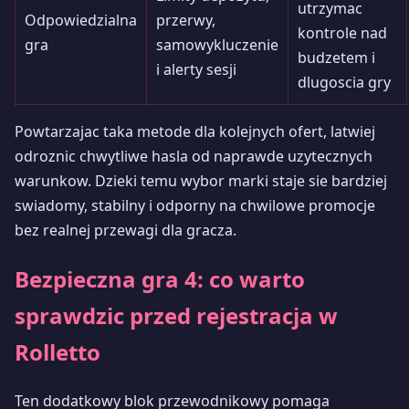
utrzymac
Odpowiedzialna
przerwy,
kontrole nad
gra
samowykluczenie
budzetem i
i alerty sesji
dlugoscia gry
Powtarzajac taka metode dla kolejnych ofert, latwiej
odroznic chwytliwe hasla od naprawde uzytecznych
warunkow. Dzieki temu wybor marki staje sie bardziej
swiadomy, stabilny i odporny na chwilowe promocje
bez realnej przewagi dla gracza.
Bezpieczna gra 4: co warto
sprawdzic przed rejestracja w
Rolletto
Ten dodatkowy blok przewodnikowy pomaga