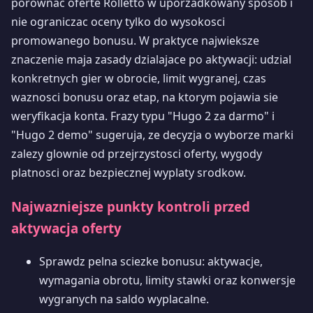
porownac oferte Rolletto w uporzadkowany sposob i
nie ograniczac oceny tylko do wysokosci
promowanego bonusu. W praktyce najwieksze
znaczenie maja zasady dzialajace po aktywacji: udzial
konkretnych gier w obrocie, limit wygranej, czas
waznosci bonusu oraz etap, na ktorym pojawia sie
weryfikacja konta. Frazy typu "Hugo 2 za darmo" i
"Hugo 2 demo" sugeruja, ze decyzja o wyborze marki
zalezy glownie od przejrzystosci oferty, wygody
platnosci oraz bezpiecznej wyplaty srodkow.
Najwazniejsze punkty kontroli przed
aktywacja oferty
Sprawdz pelna sciezke bonusu: aktywacje,
wymagania obrotu, limity stawki oraz konwersje
wygranych na saldo wyplacalne.