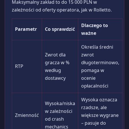
Maksymalny zakład to do 15 000 PLN w
zależności od oferty operatora, jak w Rolletto.
Dlaczego to
Parametr
Co sprawdzić
ważne
Określa średni
Zwrot dla
zwrot
gracza w %
długoterminowo,
RTP
według
pomaga w
dostawcy
ocenie
opłacalności
Wysoka oznacza
Wysoka/niska
rzadsze, ale
w zależności
Zmienność
większe wygrane
od crash
– pasuje do
mechanics