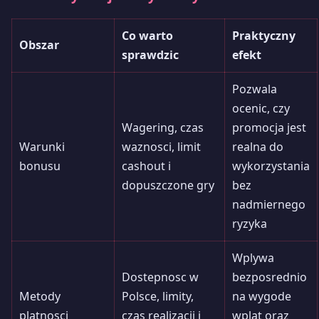
Co warto
Praktyczny
Obszar
sprawdzic
efekt
Pozwala
ocenic, czy
Wagering, czas
promocja jest
Warunki
waznosci, limit
realna do
bonusu
cashout i
wykorzystania
dopuszczone gry
bez
nadmiernego
ryzyka
Wplywa
Dostepnosc w
bezposrednio
Metody
Polsce, limity,
na wygode
platnosci
czas realizacji i
wplat oraz