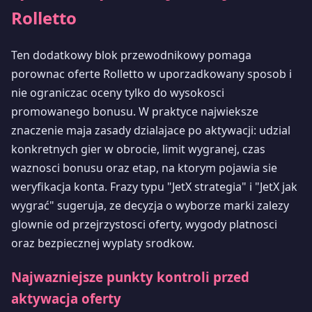
Rolletto
Ten dodatkowy blok przewodnikowy pomaga
porownac oferte Rolletto w uporzadkowany sposob i
nie ograniczac oceny tylko do wysokosci
promowanego bonusu. W praktyce najwieksze
znaczenie maja zasady dzialajace po aktywacji: udzial
konkretnych gier w obrocie, limit wygranej, czas
waznosci bonusu oraz etap, na ktorym pojawia sie
weryfikacja konta. Frazy typu "JetX strategia" i "JetX jak
wygrać" sugeruja, ze decyzja o wyborze marki zalezy
glownie od przejrzystosci oferty, wygody platnosci
oraz bezpiecznej wyplaty srodkow.
Najwazniejsze punkty kontroli przed
aktywacja oferty