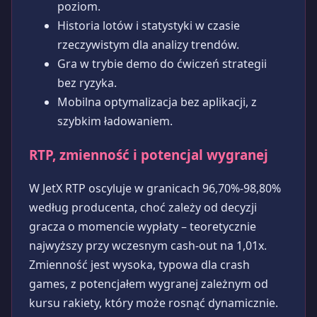
poziom.
Historia lotów i statystyki w czasie
rzeczywistym dla analizy trendów.
Gra w trybie demo do ćwiczeń strategii
bez ryzyka.
Mobilna optymalizacja bez aplikacji, z
szybkim ładowaniem.
RTP, zmienność i potencjal wygranej
W JetX RTP oscyluje w granicach 96,70%-98,80%
według producenta, choć zależy od decyzji
gracza o momencie wypłaty – teoretycznie
najwyższy przy wczesnym cash-out na 1,01x.
Zmienność jest wysoka, typowa dla crash
games, z potencjałem wygranej zależnym od
kursu rakiety, który może rosnąć dynamicznie.