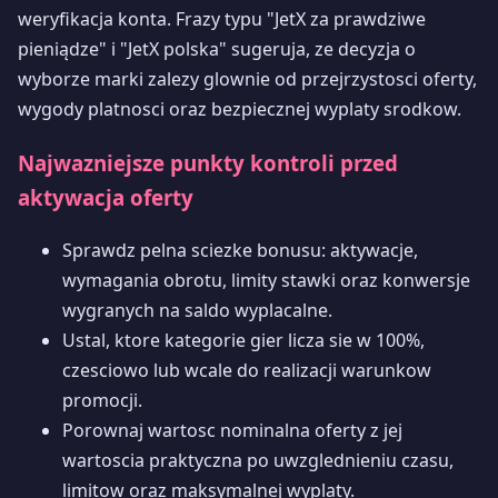
weryfikacja konta. Frazy typu "JetX za prawdziwe
pieniądze" i "JetX polska" sugeruja, ze decyzja o
wyborze marki zalezy glownie od przejrzystosci oferty,
wygody platnosci oraz bezpiecznej wyplaty srodkow.
Najwazniejsze punkty kontroli przed
aktywacja oferty
Sprawdz pelna sciezke bonusu: aktywacje,
wymagania obrotu, limity stawki oraz konwersje
wygranych na saldo wyplacalne.
Ustal, ktore kategorie gier licza sie w 100%,
czesciowo lub wcale do realizacji warunkow
promocji.
Porownaj wartosc nominalna oferty z jej
wartoscia praktyczna po uwzglednieniu czasu,
limitow oraz maksymalnej wyplaty.