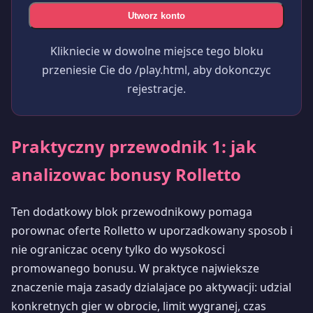
Utworz konto
Klikniecie w dowolne miejsce tego bloku
przeniesie Cie do /play.html, aby dokonczyc
rejestracje.
Praktyczny przewodnik 1: jak
analizowac bonusy Rolletto
Ten dodatkowy blok przewodnikowy pomaga
porownac oferte Rolletto w uporzadkowany sposob i
nie ograniczac oceny tylko do wysokosci
promowanego bonusu. W praktyce najwieksze
znaczenie maja zasady dzialajace po aktywacji: udzial
konkretnych gier w obrocie, limit wygranej, czas