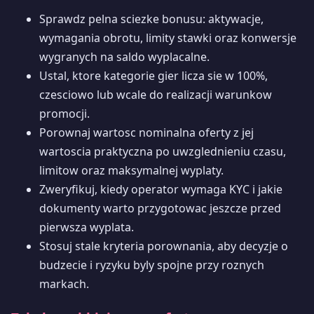
Sprawdz pelna sciezke bonusu: aktywacje,
wymagania obrotu, limity stawki oraz konwersje
wygranych na saldo wyplacalne.
Ustal, ktore kategorie gier licza sie w 100%,
czesciowo lub wcale do realizacji warunkow
promocji.
Porownaj wartosc nominalna oferty z jej
wartoscia praktyczna po uwzglednieniu czasu,
limitow oraz maksymalnej wyplaty.
Zweryfikuj, kiedy operator wymaga KYC i jakie
dokumenty warto przygotowac jeszcze przed
pierwsza wyplata.
Stosuj stale kryteria porownania, aby decyzje o
budzecie i ryzyku byly spojne przy roznych
markach.