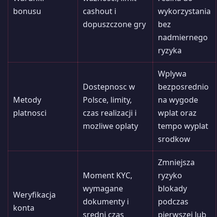
bonusu
cashout i
wykorzystania
dopuszczone gry
bez
nadmiernego
ryzyka
Wplywa
Dostepnosc w
bezposrednio
Metody
Polsce, limity,
na wygode
platnosci
czas realizacji i
wplat oraz
mozliwe oplaty
tempo wyplat
srodkow
Zmniejsza
Moment KYC,
ryzyko
wymagane
blokady
Weryfikacja
dokumenty i
podczas
konta
sredni czas
pierwszej lub