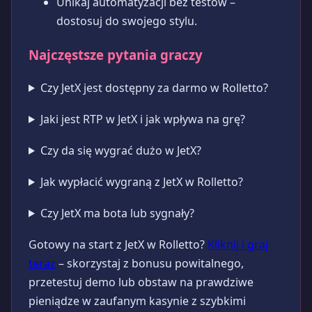
Unikaj automatyzacji bez testów –
dostosuj do swojego stylu.
Najczęstsze pytania graczy
Czy JetX jest dostępny za darmo w Rolletto?
Jaki jest RTP w JetX i jak wpływa na grę?
Czy da się wygrać dużo w JetX?
Jak wypłacić wygraną z JetX w Rolletto?
Czy JetX ma bota lub sygnały?
Gotowy na start z JetX w Rolletto?
Kliknij i graj
teraz
– skorzystaj z bonusu powitalnego,
przetestuj demo lub obstaw na prawdziwe
pieniądze w zaufanym kasynie z szybkimi