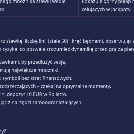
alnego mnożnika stawki wedle
Pokazuje górny pułap 
ra
celujących w jackpoty
z stawkę, liczbę linii (stałe 50) i kręć bębnami, obserwując
z ryzyka, co pozwala zrozumieć dynamikę przed grą za pien
stawkami, by przedłużyć sesję.
erują największe mnożniki.
 symboli bez strat finansowych.
 rozszerzających – czekaj na optymalne momenty.
in. depozyt 10 EUR w Rolletto.
ając z narzędzi samoograniczających.
ny?