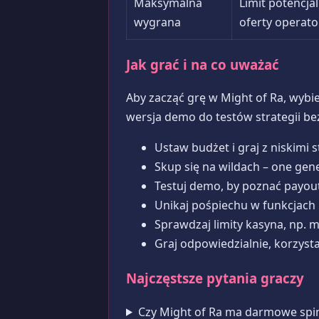
Maksymalna
Limit potencj
wygrana
oferty operato
Jak grać i na co uważać
Aby zacząć grę w Might of Ra, wybier
wersja demo do testów strategii be
Ustaw budżet i graj z niskimi 
Skup się na wildach – one gen
Testuj demo, by poznać payout
Unikaj pośpiechu w funkcjach
Sprawdzaj limity kasyna, np. m
Graj odpowiedzialnie, korzyst
Najczęstsze pytania graczy
Czy Might of Ra ma darmowe spi