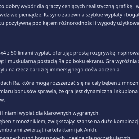
 to dobry wybór dla graczy ceniących realistyczną grafikę i
awdziwe pieniądze. Kasyno zapewnia szybkie wypłaty i bogat
otu pozytywną pod kątem różnorodności i wygody użytkowa
6x4 z 50 liniami wypłat, oferując prostą rozgrywkę inspirow
t i muskularną postacią Ra po boku ekranu. Gra wyróżnia si
stylu na rzecz bardziej immersyjnego doświadczenia.
ildach Ra, które mogą rozszerzać się na cały bęben z mnożn
dmiaru bonusów sprawia, że gra jest dynamiczna i skupio
w.
i liniami wypłat dla klarownych wygranych.
 bęben z mnożnikiem, zwiększając szanse na duże kombinacj
symbolami zwierząt i artefaktami jak Ankh.
kowanych rund bonusowych, idealna dla początkujących.