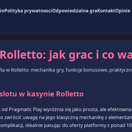
in
Polityka prywatnosci
Odpowiedzialna gra
Kontakt
Opinie
Rolletto: jak grac i co w
 Ra w Rolletto: mechanika gry, funkcje bonusowe, praktyczn
 slotu w kasynie Rolletto
a
od Pragmatic Play wyróżnia się jako prosta, ale efektown
to zwrócić uwagę na jego klasyczną mechanikę z elementami 
mplikacji, idealnie pasując do oferty platformy z ponad 10