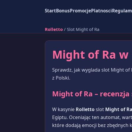
Start
Bonus
Promocje
Platnosci
Regulam
Rolletto
/ Slot Might of Ra
Might of Ra w 
Sprawdz, jak wyglada slot Might of
z Polski.
Might of Ra – recenzja
W kasynie
Rolletto
slot
Might of R
Egiptu. Oceniając ten automat, war
które dodają emocji bez zbędnych ko