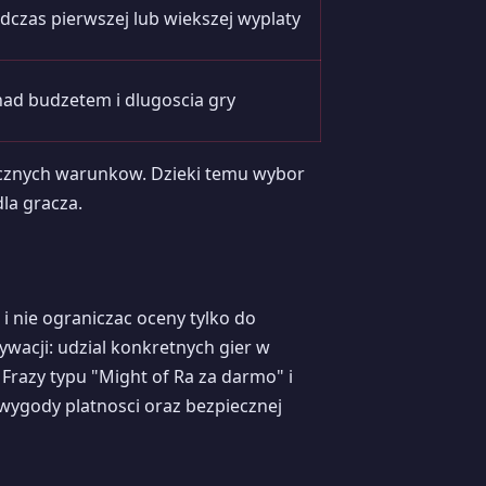
dczas pierwszej lub wiekszej wyplaty
ad budzetem i dlugoscia gry
tecznych warunkow. Dzieki temu wybor
la gracza.
nie ograniczac oceny tylko do
wacji: udzial konkretnych gier w
 Frazy typu "Might of Ra za darmo" i
 wygody platnosci oraz bezpiecznej