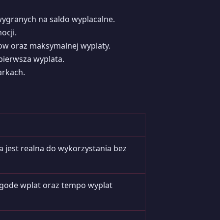
wygranych na saldo wyplacalne.
ocji.
tow oraz maksymalnej wyplaty.
pierwsza wyplata.
arkach.
a jest realna do wykorzystania bez
gode wplat oraz tempo wyplat